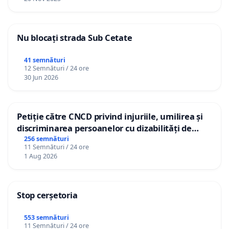
Nu blocați strada Sub Cetate
41 semnături
12 Semnături / 24 ore
30 Jun 2026
Petiție către CNCD privind injuriile, umilirea și
discriminarea persoanelor cu dizabilități de
către utilizatorul TikTok „Gorici”
256 semnături
11 Semnături / 24 ore
1 Aug 2026
Stop cerșetoria
553 semnături
11 Semnături / 24 ore