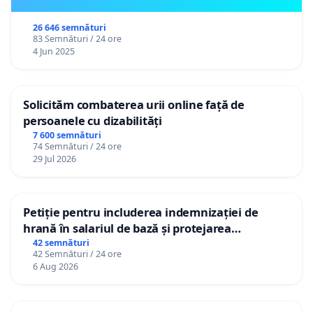
26 646 semnături
83 Semnături / 24 ore
4 Jun 2025
Solicităm combaterea urii online față de
persoanele cu dizabilități
7 600 semnături
74 Semnături / 24 ore
29 Jul 2026
Petiție pentru includerea indemnizației de
hrană în salariul de bază și protejarea
gradațiilor de vechime pentru asistenții
42 semnături
42 Semnături / 24 ore
personali
6 Aug 2026