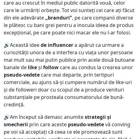
care au crescut în mediul public datorită vouă, celor
care le urmăriți orbește. Tot voi sunteți cei care ați făcut
din ele adevărate
„branduri”
, pe care companii diverse
le plătesc cu bani grei pentru a inocula ideea de produs
excepțional, pe care poate nici macar ele nu l-ar folosi.
🔊Această idee
de influencer
a apărut ca urmare a
curiozității unora de a interfera cu viața unor persoane
mai mult sau mai putin publice prin acele două butoane
banale de
like
și
follow
care au condus la crearea unor
pseudo-vedete
care mai departe, prin tertipuri
comerciale, au ajuns să-și cumpere numărul de like-uri
și de followeri doar cu scopul de a produce venituri
substanțiale pe prosteala consumatorului de bună-
credință.
🔊Am început să demasc anumite
strategii și
smecherii
prin care aceste
pseudo-vedete
vă conving
pe voi să acceptați că ceea ce ele promovează sunt