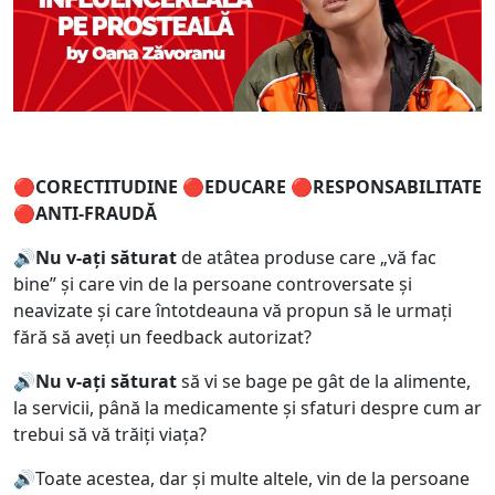
🔴CORECTITUDINE 🔴EDUCARE 🔴RESPONSABILITATE
🔴ANTI-FRAUDĂ
🔊
Nu v-ați săturat
de atâtea produse care „vă fac
bine” și care vin de la persoane controversate și
neavizate și care întotdeauna vă propun să le urmați
fără să aveți un feedback autorizat?
🔊
Nu v-ați săturat
să vi se bage pe gât de la alimente,
la servicii, până la medicamente și sfaturi despre cum ar
trebui să vă trăiți viața?
🔊Toate acestea, dar și multe altele, vin de la persoane