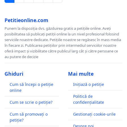
Petitieonline.com
Punem la dispoziția dvs. găzduirea gratis a petițiile online. Aveți
posibilitatea să publicați petiții online la un nivel profesional folosind
serviciile noastre dedicate. Petițiile noastre se regăsesc în mass media
în fiecare zi. Publicarea petițiilor prin intermediul serviciilor noastre
oferă impact și vizibilitate către publicul larg cât și către persoane ce
au putere de decizie
Ghiduri
Mai multe
Cum să începi o petiție
Inițiază o petiție
online
Politică de
Cum se scrie o petiție?
confidențialitate
Cum să promovați o
Gestionați cookie-urile
petiție?
Despre noi