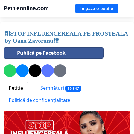
Petitieonline.com
Inițiază o petiție
❗❗❗STOP INFLUENCEREALĂ PE PROSTEALĂ
by Oana Zăvoranu❗❗❗
Publică pe Facebook
Petitie
Semnături
10 847
Politică de confidențialitate