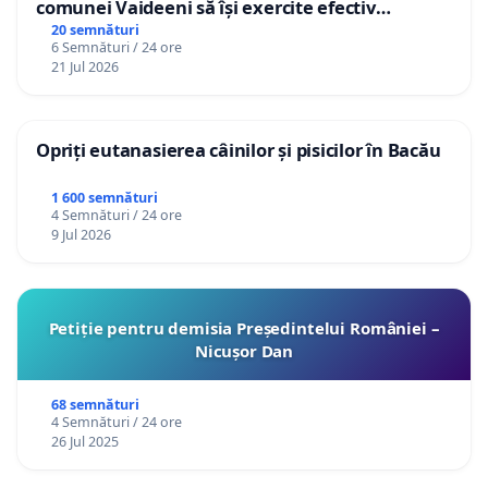
comunei Vaideeni să își exercite efectiv
atribuțiile legale și să reprezinte interesele
20 semnături
6 Semnături / 24 ore
cetățenilor în raport cu APAVIL S.A, operatorul
21 Jul 2026
serviciului de apă!
Opriți eutanasierea câinilor și pisicilor în Bacău
1 600 semnături
4 Semnături / 24 ore
9 Jul 2026
Petiție pentru demisia Președintelui României –
Nicușor Dan
68 semnături
4 Semnături / 24 ore
26 Jul 2025