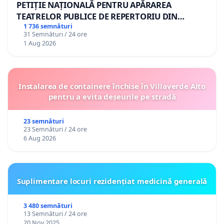
PETIȚIE NAȚIONALĂ PENTRU APĂRAREA
TEATRELOR PUBLICE DE REPERTORIU DIN
ROMÂNIA
1 736 semnături
31 Semnături / 24 ore
1 Aug 2026
Instalarea de containere închise în Villaverde Alto
pentru a evita deșeurile pe stradă
23 semnături
23 Semnături / 24 ore
6 Aug 2026
Suplimentare locuri rezidențiat medicină generală
3 480 semnături
13 Semnături / 24 ore
20 Nov 2025