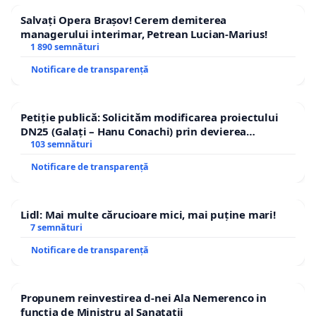
Salvați Opera Brașov! Cerem demiterea
managerului interimar, Petrean Lucian-Marius!
1 890 semnături
Notificare de transparență
Petiție publică: Solicităm modificarea proiectului
DN25 (Galați – Hanu Conachi) prin devierea
traseului în afara localităților!
103 semnături
Notificare de transparență
Lidl: Mai multe cărucioare mici, mai puține mari!
7 semnături
Notificare de transparență
Propunem reinvestirea d-nei Ala Nemerenco in
functia de Ministru al Sanatatii