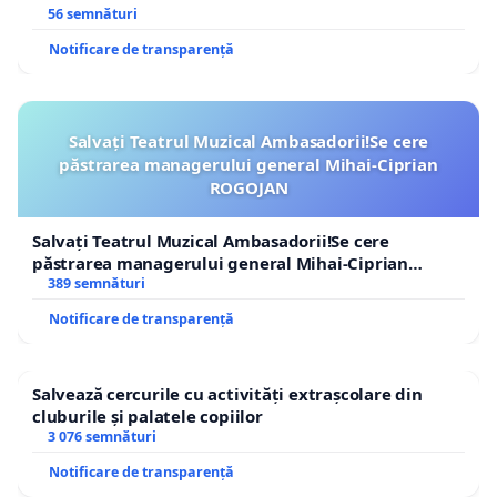
56 semnături
Notificare de transparență
Salvați Teatrul Muzical Ambasadorii!Se cere
păstrarea managerului general Mihai-Ciprian
ROGOJAN
Salvați Teatrul Muzical Ambasadorii!Se cere
păstrarea managerului general Mihai-Ciprian
ROGOJAN
389 semnături
Notificare de transparență
Salvează cercurile cu activități extrașcolare din
cluburile și palatele copiilor
3 076 semnături
Notificare de transparență