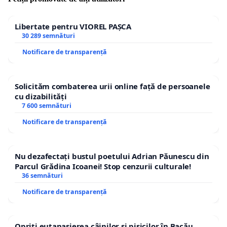
până acum în România. Să spunem stop influncerelii
pe prosteală și fraudei în formă continuată, mascată
Libertate pentru VIOREL PAȘCA
de „bune intenții” promovate în mod agresiv în
30 289 semnături
social media.
Notificare de transparență
Solicităm combaterea urii online față de persoanele
cu dizabilități
7 600 semnături
Notificare de transparență
Nu dezafectați bustul poetului Adrian Păunescu din
Parcul Grădina Icoanei! Stop cenzurii culturale!
36 semnături
Notificare de transparență
Opriți eutanasierea câinilor și pisicilor în Bacău