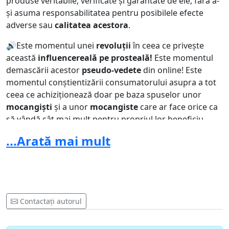
produse veritabile, verificate și garantate de ele, fără a-
și asuma responsabilitatea pentru posibilele efecte
adverse sau
calitatea acestora
.
🔊Este momentul unei
revoluții
în ceea ce privește
această
influencereală pe prosteală!
Este momentul
demascării acestor
pseudo-vedete
din online! Este
momentul conștientizării consumatorului asupra a tot
ceea ce achiziționează doar pe baza spuselor unor
mocangiști
și a unor
mocangiste
care ar face orice ca
să vândă cât mai mult pentru propriul lor beneficiu,
fără a ține cont de interesul general al celor care cu
...Arată mai mult
inocență îi urmăresc!
✅ Vă invit să fiți alături de mine în demersul meu
privind demascarea acestor influenceri deveniți peste
noapte formatori de opinie și să conștientizăm cu toții
riscurile la care suntem supuși sub masca unui
Contactați autorul
fenomen ce nu ar trebui să dăuneze, ci să ajute.