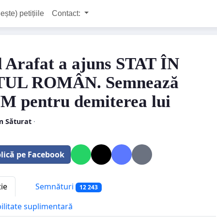
ește) petițiile
Contact:
 Arafat a ajuns STAT ÎN
TUL ROMÂN. Semnează
 pentru demiterea lui
 Săturat
·
lică pe Facebook
tie
Semnături
12 243
bilitate suplimentară