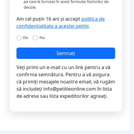
pe care le furnizez în acest formular factorilor de
decizie.
Am cel puțin 16 ani și accept
politica de
confidențialitate a acestei petiții
.
Da
Nu
Semnați
Veți primi un e-mail cu un link pentru a vă
confirma semnătura. Pentru a vă asigura
că primiți mesajele noastre email, vă rugăm
să includeți
info@petitieonline.com
în lista
de adrese sau lista expeditorilor agreați.