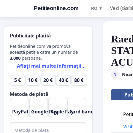
Petitieonline.com
Vezi (răsfoi
RO ▼
Publicitate plătită
Raed
Petitieonline.com va promova
STA
această petiție către un număr de
3,000
persoane.
ACUM
Aflați mai multe informații...
Neam
N
5 €
10 €
20 €
40 €
80 €
Metoda de plată
Pub
PayPal
Google Pay
Apple Pay
Card bancar
Peti
Vizi
Metoda de plată