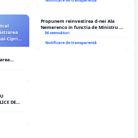
Notificare de transparență
Propunem reinvestirea d-nei Ala
ical
Nemerenco in functia de Ministru al
ăstrarea
Sanatatii
56 semnături
ai-Ciprian
Notificare de transparență
rarea
i-Ciprian
RU
LICE DE
A