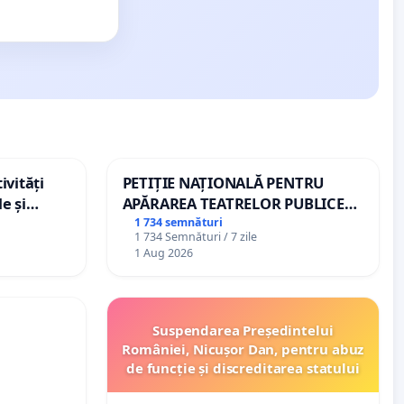
ivități
PETIȚIE NAȚIONALĂ PENTRU
e și
APĂRAREA TEATRELOR PUBLICE
DE REPERTORIU DIN ROMÂNIA
1 734 semnături
1 734 Semnături / 7 zile
1 Aug 2026
Suspendarea Președintelui
României, Nicușor Dan, pentru abuz
de funcție și discreditarea statului