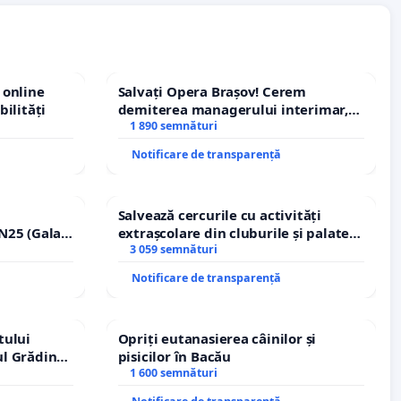
 online
Salvați Opera Brașov! Cerem
bilități
demiterea managerului interimar,
Petrean Lucian-Marius!
1 890 semnături
Notificare de transparență
Salvează cercurile cu activități
N25 (Galați
extrașcolare din cluburile și palatele
erea
copiilor
3 059 semnături
ilor!
Notificare de transparență
tului
Opriți eutanasierea câinilor și
ul Grădina
pisicilor în Bacău
urale!
1 600 semnături