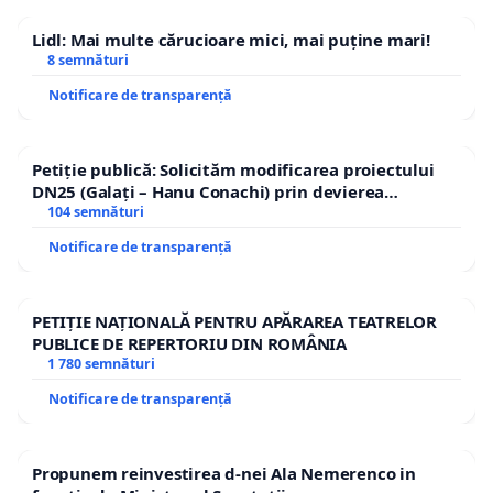
Lidl: Mai multe cărucioare mici, mai puține mari!
8 semnături
Notificare de transparență
Petiție publică: Solicităm modificarea proiectului
DN25 (Galați – Hanu Conachi) prin devierea
traseului în afara localităților!
104 semnături
Notificare de transparență
PETIȚIE NAȚIONALĂ PENTRU APĂRAREA TEATRELOR
PUBLICE DE REPERTORIU DIN ROMÂNIA
1 780 semnături
Notificare de transparență
Propunem reinvestirea d-nei Ala Nemerenco in