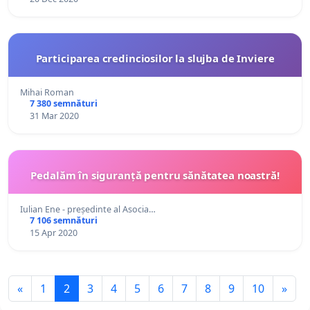
Participarea credinciosilor la slujba de Inviere
Mihai Roman
7 380 semnături
31 Mar 2020
Pedalăm în siguranță pentru sănătatea noastră!
Iulian Ene - președinte al Asocia…
7 106 semnături
15 Apr 2020
«
1
2
3
4
5
6
7
8
9
10
»