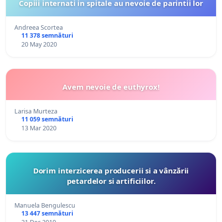
Copiii internati in spitale au nevoie de parintii lor
Andreea Scortea
11 378 semnături
20 May 2020
Avem nevoie de euthyrox!
Larisa Murteza
11 059 semnături
13 Mar 2020
Dorim interzicerea producerii si a vânzării
petardelor si artificiilor.
Manuela Bengulescu
13 447 semnături