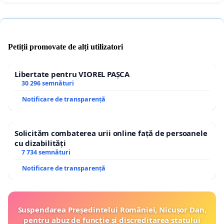
Petiții promovate de alți utilizatori
Libertate pentru VIOREL PAȘCA
30 296 semnături
Notificare de transparență
Solicităm combaterea urii online față de persoanele
cu dizabilități
7 734 semnături
Notificare de transparență
Suspendarea Președintelui României, Nicușor Dan,
pentru abuz de funcție și discreditarea statului