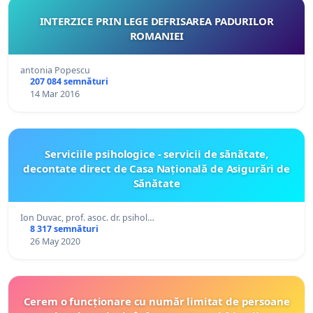
INTERZICE PRIN LEGE DEFRISAREA PADURILOR
ROMANIEI
antonia Popescu
207 084 semnături
14 Mar 2016
Serviciile psihologice - servicii de sănătate,
decontate direct de Casa Națională de Asigurări de
Sănătate
Ion Duvac, prof. asoc. dr. psihol…
8 317 semnături
26 May 2020
Cerem o funcționare cu număr limitat de persoane