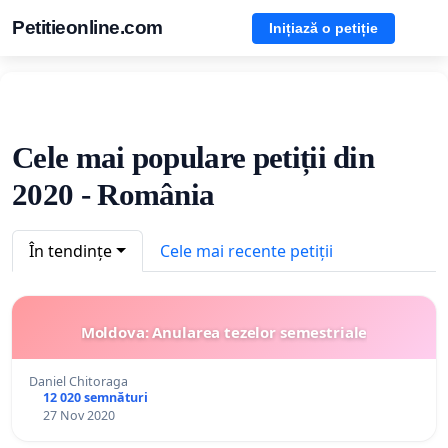
Petitieonline.com
Inițiază o petiție
Cele mai populare petiții din
2020 - România
În tendințe
Cele mai recente petiții
Moldova: Anularea tezelor semestriale
Daniel Chitoraga
12 020 semnături
27 Nov 2020