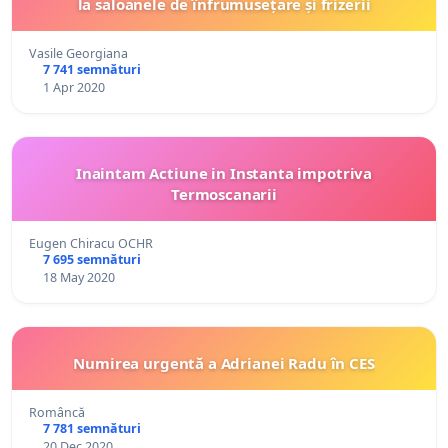
la saloanele de înfrumusețare și frizerii
Vasile Georgiana
7 741 semnături
1 Apr 2020
Inaintam Actiune in Instanta impotriva
Termoscanarii
Eugen Chiracu OCHR
7 695 semnături
18 May 2020
Numirea urgentă a Adrianei Radu în CES
Româncă
7 781 semnături
20 Dec 2020