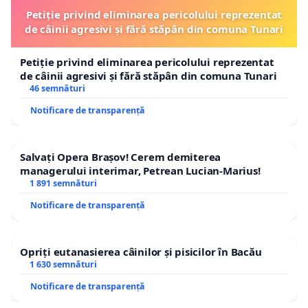
Petiție privind eliminarea pericolului reprezentat
de câinii agresivi și fără stăpân din comuna Tunari
Petiție privind eliminarea pericolului reprezentat
de câinii agresivi și fără stăpân din comuna Tunari
46 semnături
Notificare de transparență
Salvați Opera Brașov! Cerem demiterea
managerului interimar, Petrean Lucian-Marius!
1 891 semnături
Notificare de transparență
Opriți eutanasierea câinilor și pisicilor în Bacău
1 630 semnături
Notificare de transparență