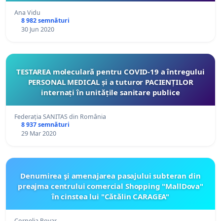
Ana Vidu
8 982 semnături
30 Jun 2020
TESTAREA moleculară pentru COVID-19 a întregului
PERSONAL MEDICAL și a tuturor PACIENȚILOR
internați în unitățile sanitare publice
Federația SANITAS din România
8 937 semnături
29 Mar 2020
Denumirea şi amenajarea pasajului subteran din
preajma centrului comercial Shopping "MallDova"
în cinstea lui "Cătălin CARAGEA"
Cornelia Povar