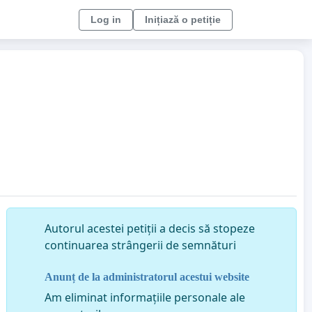
Log in
Inițiază o petiție
Autorul acestei petiții a decis să stopeze
continuarea strângerii de semnături
Anunț de la administratorul acestui website
Am eliminat informațiile personale ale