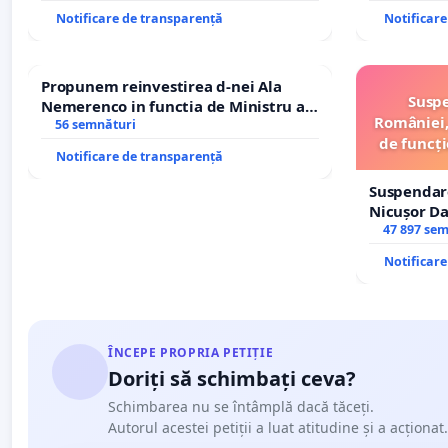
traseului î
Notificare de transparență
Notificar
Propunem reinvestirea d-nei Ala
Suspe
Nemerenco in functia de Ministru al
României,
Sanatatii
56 semnături
de funcți
Notificare de transparență
Suspendar
Nicușor Da
și discredi
47 897 se
Notificar
ÎNCEPE PROPRIA PETIȚIE
Doriți să schimbați ceva?
Schimbarea nu se întâmplă dacă tăceți.
Autorul acestei petiții a luat atitudine și a acționat.