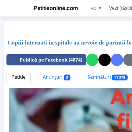
Petitieonline.com
Vezi (răsfoi
RO ▼
Copiii internati in spitale au nevoie de parintii lo
Publică pe Facebook (4674)
Petitie
Anunțuri
Semnături
3
11 378