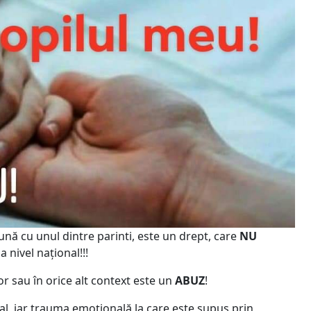
eună cu unul dintre parinti, este un drept, care
NU
a nivel național!!!
r sau în orice alt context este un
ABUZ
!
tal, iar trauma emoțională la care este supus prin