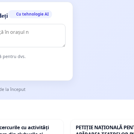
Cu tehnologie AI
deți
dă pentru dvs.
de la început
ercurile cu activități
PETIȚIE NAȚIONALĂ PE