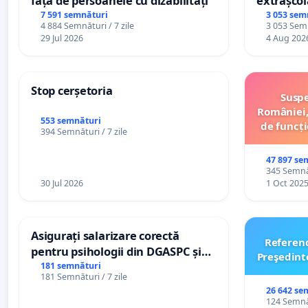
față de persoanele cu dizabilități
extrașcol
palatele c
7 591 semnături
3 053 sem
4 884 Semnături / 7 zile
3 053 Semn
29 Jul 2026
4 Aug 202
Stop cerșetoria
Suspe
României,
553 semnături
de funcți
394 Semnături / 7 zile
47 897 se
345 Semnăt
30 Jul 2026
1 Oct 202
Asigurați salarizare corectă
Referen
pentru psihologii din DGASPC și
Preşedint
spitale
181 semnături
181 Semnături / 7 zile
26 642 se
124 Semnăt