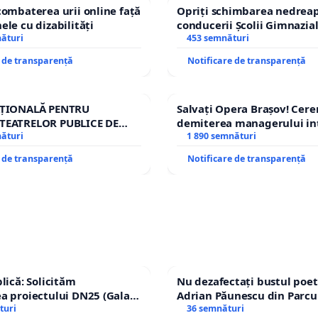
combaterea urii online față
Opriți schimbarea nedreap
ele cu dizabilități
conducerii Școlii Gimnazia
nături
453 semnături
e de transparență
Notificare de transparență
AȚIONALĂ PENTRU
Salvați Opera Brașov! Cer
TEATRELOR PUBLICE DE
demiterea managerului in
IU DIN ROMÂNIA
nături
Petrean Lucian-Marius!
1 890 semnături
e de transparență
Notificare de transparență
lică: Solicităm
Nu dezafectați bustul poet
a proiectului DN25 (Galați
Adrian Păunescu din Parcu
achi) prin devierea
turi
Icoanei! Stop cenzurii cultu
36 semnături