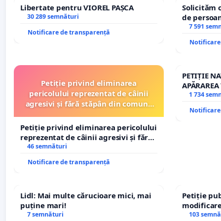
Libertate pentru VIOREL PAȘCA
Solicităm 
30 289 semnături
de persoan
7 591 sem
Notificare de transparență
Notificar
PETIȚIE N
Petiție privind eliminarea
APĂRAREA 
pericolului reprezentat de câinii
REPERTOR
1 734 sem
agresivi și fără stăpân din comuna
Notificar
Tunari
Petiție privind eliminarea pericolului
reprezentat de câinii agresivi și fără
stăpân din comuna Tunari
46 semnături
Notificare de transparență
Lidl: Mai multe cărucioare mici, mai
Petiție pub
puține mari!
modificare
7 semnături
– Hanu Con
103 semnă