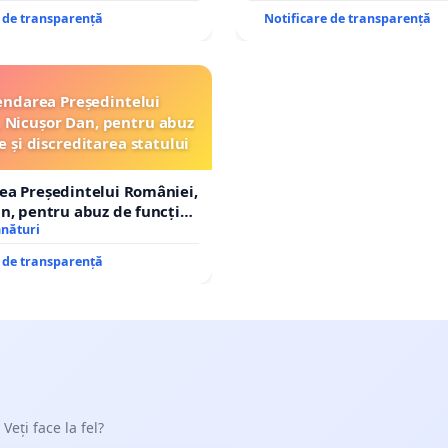
n afara localităților!
e de transparență
Notificare de transparență
ndarea Președintelui
 Nicușor Dan, pentru abuz
e și discreditarea statului
ea Președintelui României,
n, pentru abuz de funcție
tarea statului
mnături
e de transparență
 Veți face la fel?