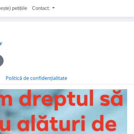
ește) petițiile
Contact:
r
Politică de confidențialitate