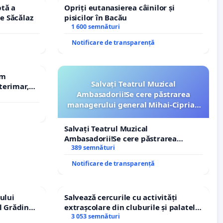
tă a
Opriți eutanasierea câinilor și
le Săcălaz
pisicilor în Bacău
1 600 semnături
Notificare de transparență
em
Salvați Teatrul Muzical
terimar,
Ambasadorii!Se cere păstrarea
managerului general Mihai-Ciprian
ROGOJAN
Salvați Teatrul Muzical
Ambasadorii!Se cere păstrarea
managerului general Mihai-Ciprian
389 semnături
ROGOJAN
Notificare de transparență
ului
Salvează cercurile cu activități
l Grădina
extrașcolare din cluburile și palatele
rale!
copiilor
3 053 semnături