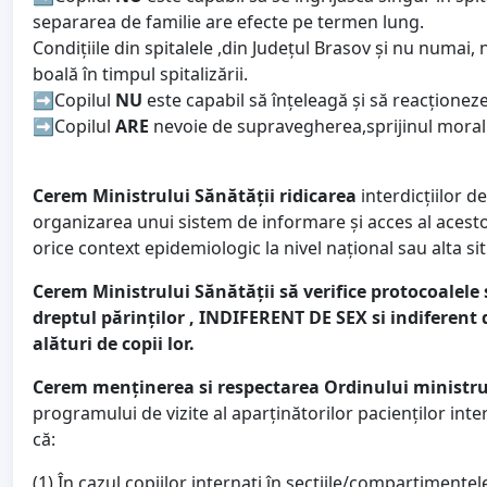
separarea de familie are efecte pe termen lung.
Condițiile din spitalele ,din Județul Brasov și nu numai,
boală în timpul spitalizării.
➡️Copilul
NU
este capabil să înțeleagă și să reacționeze
➡️Copilul
ARE
nevoie de supravegherea,sprijinul moral și
Cerem Ministrului Sănătății ridicarea
interdicțiilor de
organizarea unui sistem de informare și acces al acestora 
orice context epidemiologic la nivel național sau alta sit
Cerem Ministrului Sănătății să verifice protocoalele s
dreptul părinților , INDIFERENT DE SEX si indiferent 
alături de copii lor.
Cerem menținerea si respectarea Ordinului ministrul
programului de vizite al aparținătorilor pacienților inter
că:
(1) În cazul copiilor internați în secțiile/compartimente