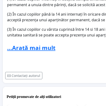
permanent a unuia dintre părinți, dacă se solicită acest 
(2) În cazul copiilor până la 14 ani internați în oricare 
acceptă prezența unui aparținător permanent, dacă se so
(3) În cazul copiilor cu vârsta cuprinsă între 14 si 18 an
unitatea sanitară se poate accepta prezența unui aparț
coordonatorului de compartiment.
...Arată mai mult
Internarea alături de copil este un drept și o necesit
lasam copiii singuri în spitale! Este ilegal și inuman!
Traumele la care sunt supusi in spitale pot avea efe
Contactați autorul
Avem dreptul legal de a rămâne în spital cu copii nos
care sunt supusi, iar cadrele medicale au obligația 
orice procedură aplicată copilului minor!
Petiții promovate de alți utilizatori
În spitale ,indiferent de situatia epidemiologica la