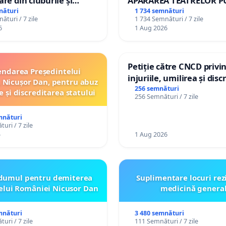
are din cluburile și
APĂRAREA TEATRELOR P
opiilor
DE REPERTORIU DIN RO
nături
1 734 semnături
ături / 7 zile
1 734 Semnături / 7 zile
6
1 Aug 2026
Petiție către CNCD privi
ndarea Președintelui
injuriile, umilirea și dis
 Nicușor Dan, pentru abuz
persoanelor cu dizabilită
256 semnături
e și discreditarea statului
256 Semnături / 7 zile
către utilizatorul TikTok 
mnături
uri / 7 zile
5
1 Aug 2026
dumul pentru demiterea
Suplimentare locuri rez
elui României Nicusor Dan
medicină genera
mnături
3 480 semnături
uri / 7 zile
111 Semnături / 7 zile