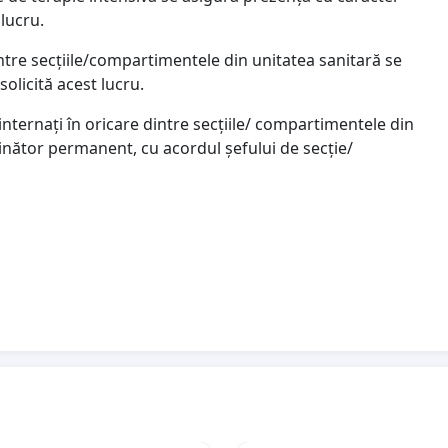
lucru.
dintre secțiile/compartimentele din unitatea sanitară se
licită acest lucru.
i internați în oricare dintre secțiile/ compartimentele din
inător permanent, cu acordul șefului de secție/
ate a copilului, dar și a părintelui. Nu mai vrem sa
cte drastice si permanente asupra copiilor!
tri, de a fi informati asupra tuturor procedurilor la
de a obține consimțământul scris al parintelui pentru
 nivel national, COPII AU NEVOIE DE PĂRINȚII LOR!