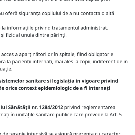
 nu oferă siguranța copilului de a nu contacta o altă
 la informațiile privind tratamentul administrat.
 fizic al unuia dintre părinți.
 acces a aparținătorilor în spitale, fiind obligatorie
la pacienții internați, mai ales la copii, indiferent de in
uație.
istemelor sanitare si legislația in vigoare privind
de orice context epidemiologic de a fi internați
ui Sănătății nr. 1284/2012
privind reglementarea
nați în unitățile sanitare publice care prevede la Art. 5
le de terapie intensivă se asigură prezența cu caracter