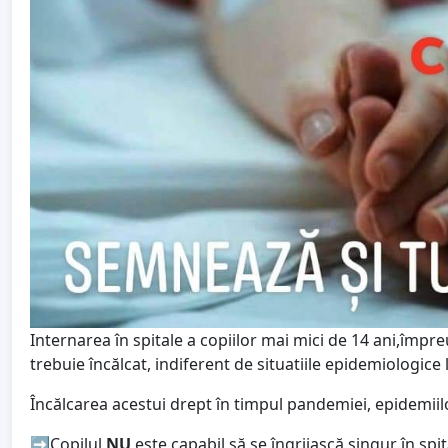
Internarea în spitale a copiilor mai mici de 14 ani,împr
trebuie încălcat, indiferent de situatiile epidemiologice l
Încălcarea acestui drept în timpul pandemiei, epidemiilo
➡️Copilul
NU
este capabil să se îngrijască singur în spi