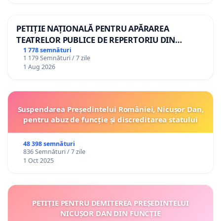
PETIȚIE NAȚIONALĂ PENTRU APĂRAREA
TEATRELOR PUBLICE DE REPERTORIU DIN
ROMÂNIA
1 778 semnături
1 179 Semnături / 7 zile
1 Aug 2026
Suspendarea Președintelui României, Nicușor Dan,
pentru abuz de funcție și discreditarea statului
48 398 semnături
836 Semnături / 7 zile
1 Oct 2025
PETIȚIE PENTRU DEMITEREA PREȘEDINTELUI
NICUȘOR DAN DIN FUNCȚIE