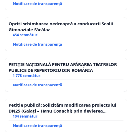
Notificare de transparență
Opriți schimbarea nedreaptă a conducerii Școlii
Gimnaziale Săcălaz
454 semnături
Notificare de transparență
PETIȚIE NAȚIONALĂ PENTRU APĂRAREA TEATRELOR
PUBLICE DE REPERTORIU DIN ROMÂNIA
1 778 semnături
Notificare de transparență
Petiție publică: Solicităm modificarea proiectului
DN25 (Galați – Hanu Conachi) prin devierea
traseului în afara localităților!
104 semnături
Notificare de transparență