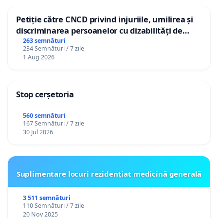
Petiție către CNCD privind injuriile, umilirea și
discriminarea persoanelor cu dizabilități de
către utilizatorul TikTok „Gorici”
263 semnături
234 Semnături / 7 zile
1 Aug 2026
Stop cerșetoria
560 semnături
167 Semnături / 7 zile
30 Jul 2026
Suplimentare locuri rezidențiat medicină generală
3 511 semnături
110 Semnături / 7 zile
20 Nov 2025