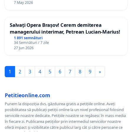
7 May 2026
Salvați Opera Brașov! Cerem demiterea
managerului interimar, Petrean Lucian-Marius!
1 891 semnături
34 Semnături / 7 zile
27 Jun 2026
1
2
3
4
5
6
7
8
9
»
Petitieonline.com
Punem la dispoziția dvs. găzduirea gratis a petițiile online. Aveți
posibilitatea să publicați petiții online la un nivel profesional folosind
serviciile noastre dedicate. Petițiile noastre se regăsesc în mass media
în fiecare zi. Publicarea petițiilor prin intermediul serviciilor noastre
oferă impact și vizibilitate către publicul larg cât și către persoane ce