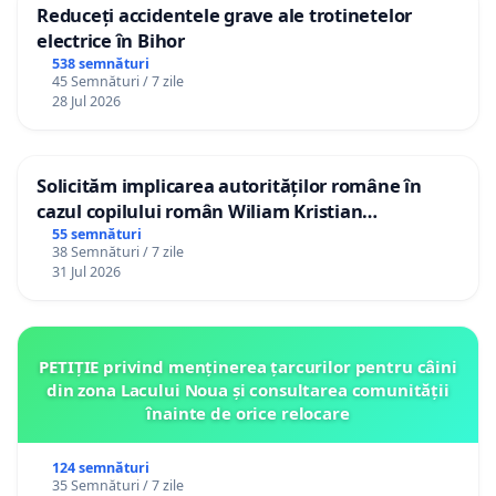
Reduceți accidentele grave ale trotinetelor
electrice în Bihor
538 semnături
45 Semnături / 7 zile
28 Jul 2026
Solicităm implicarea autorităților române în
cazul copilului român Wiliam Kristian
Gheorghe, aflat în plasament în Danemarca de
55 semnături
38 Semnături / 7 zile
12 ani
31 Jul 2026
PETIȚIE privind menținerea țarcurilor pentru câini
din zona Lacului Noua și consultarea comunității
înainte de orice relocare
124 semnături
35 Semnături / 7 zile