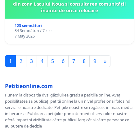
din zona Lacului Noua și consultarea comunității
înainte de orice relocare
123 semnături
34 Semnături / 7 zile
7 May 2026
1
2
3
4
5
6
7
8
9
»
Petitieonline.com
Punem la dispoziția dvs. găzduirea gratis a petițiile online. Aveți
posibilitatea să publicați petiții online la un nivel profesional folosind
serviciile noastre dedicate. Petițiile noastre se regăsesc în mass media
în fiecare zi. Publicarea petițiilor prin intermediul serviciilor noastre
oferă impact și vizibilitate către publicul larg cât și către persoane ce
au putere de decizie