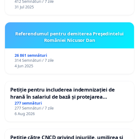
412 Semnături / 7 zile
31 Jul 2025
Referendumul pentru demiterea Preşedintelui
României Nicusor Dan
26 861 semnături
314 Semnături / 7 zile
4 Jun 2025
Petiție pentru includerea indemnizației de
hrană în salariul de bază și protejarea
gradațiilor de vechime pentru asistenții
277 semnături
277 Semnături / 7 zile
personali
6 Aug 2026
Petiție către CNCD privind injuriile, umilirea și