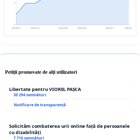
4
0
2020-09-01
2020-09-03
2020-09-06
2020-09-08
2020-09-11
2020-09-13
Petiții promovate de alți utilizatori
Libertate pentru VIOREL PAȘCA
30 294 semnături
Notificare de transparență
Solicităm combaterea urii online față de persoanele
cu dizabilități
7 716 semnături