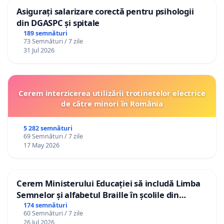
Asigurați salarizare corectă pentru psihologii
din DGASPC și spitale
189 semnături
73 Semnături / 7 zile
31 Jul 2026
Cerem interzicerea utilizării trotinetelor electrice
de către minori în România
5 282 semnături
69 Semnături / 7 zile
17 May 2026
Cerem Ministerului Educației să includă Limba
Semnelor și alfabetul Braille în școlile din
Republica Moldova!
174 semnături
60 Semnături / 7 zile
26 Jul 2026