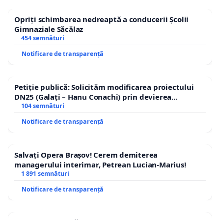
Opriți schimbarea nedreaptă a conducerii Școlii
Gimnaziale Săcălaz
454 semnături
Notificare de transparență
Petiție publică: Solicităm modificarea proiectului
DN25 (Galați – Hanu Conachi) prin devierea
traseului în afara localităților!
104 semnături
Notificare de transparență
Salvați Opera Brașov! Cerem demiterea
managerului interimar, Petrean Lucian-Marius!
1 891 semnături
Notificare de transparență