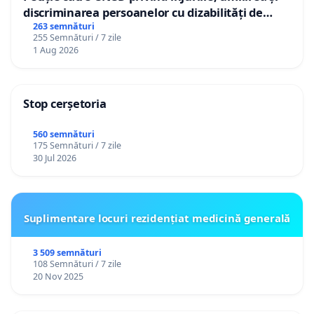
discriminarea persoanelor cu dizabilități de
către utilizatorul TikTok „Gorici”
263 semnături
255 Semnături / 7 zile
1 Aug 2026
Stop cerșetoria
560 semnături
175 Semnături / 7 zile
30 Jul 2026
Suplimentare locuri rezidențiat medicină generală
3 509 semnături
108 Semnături / 7 zile
20 Nov 2025