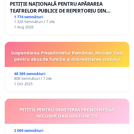
PETIȚIE NAȚIONALĂ PENTRU APĂRAREA
TEATRELOR PUBLICE DE REPERTORIU DIN
ROMÂNIA
1 774 semnături
1 326 Semnături / 7 zile
1 Aug 2026
Suspendarea Președintelui României, Nicușor Dan,
pentru abuz de funcție și discreditarea statului
48 369 semnături
808 Semnături / 7 zile
1 Oct 2025
PETIȚIE PENTRU DEMITEREA PREȘEDINTELUI
NICUȘOR DAN DIN FUNCȚIE
2 069 semnături