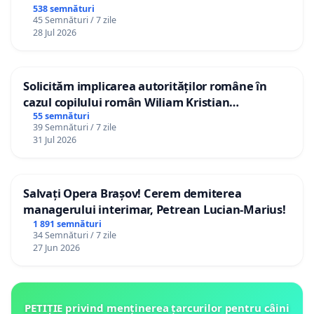
538 semnături
45 Semnături / 7 zile
28 Jul 2026
Solicităm implicarea autorităților române în
cazul copilului român Wiliam Kristian
Gheorghe, aflat în plasament în Danemarca de
55 semnături
39 Semnături / 7 zile
12 ani
31 Jul 2026
Salvați Opera Brașov! Cerem demiterea
managerului interimar, Petrean Lucian-Marius!
1 891 semnături
34 Semnături / 7 zile
27 Jun 2026
PETIȚIE privind menținerea țarcurilor pentru câini