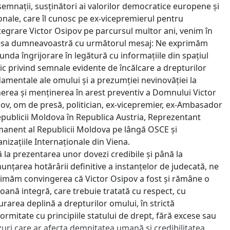
emnații, susținători ai valorilor democratice europene și
onale, care îl cunosc pe ex-vicepremierul pentru
tegrare Victor Osipov pe parcursul multor ani, venim în
sa dumneavoastră cu următorul mesaj: Ne exprimăm
unda îngrijorare în legătură cu informațiile din spațiul
ic privind semnale evidente de încălcare a drepturilor
amentale ale omului și a prezumției nevinovăției la
nerea și menținerea în arest preventiv a Domnului Victor
ov, om de presă, politician, ex-vicepremier, ex-Ambasador
epublicii Moldova în Republica Austria, Reprezentant
anent al Republicii Moldova pe lângă OSCE și
nizațiile Internaționale din Viena.
 la prezentarea unor dovezi credibile și până la
unțarea hotărârii definitive a instanțelor de judecată, ne
imăm convingerea că Victor Osipov a fost și rămâne o
oană integră, care trebuie tratată cu respect, cu
urarea deplină a drepturilor omului, în strictă
ormitate cu principiile statului de drept, fără excese sau
uri care ar afecta demnitatea umană și credibilitatea