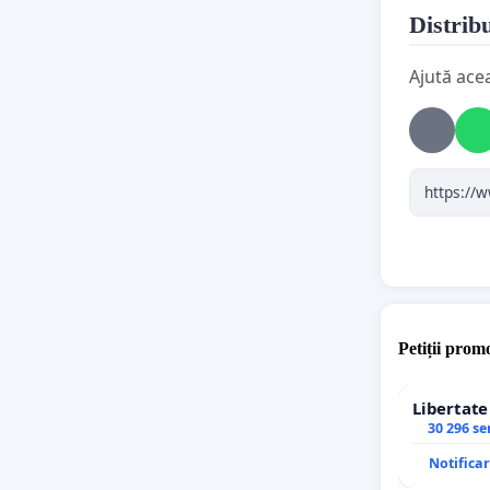
nu v
Distribu
desf
prin
Ajută ace
circ
libe
Petiții promo
Libertat
30 296 s
Notifica