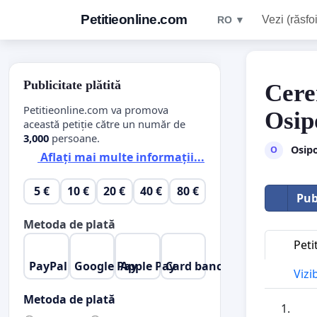
Petitieonline.com
Vezi (răsfoi
RO ▼
Publicitate plătită
Cere
Petitieonline.com va promova
Osip
această petiție către un număr de
3,000
persoane.
Osip
O
Aflați mai multe informații...
5 €
10 €
20 €
40 €
80 €
Pub
Metoda de plată
Peti
PayPal
Google Pay
Apple Pay
Card bancar
Vizi
Metoda de plată