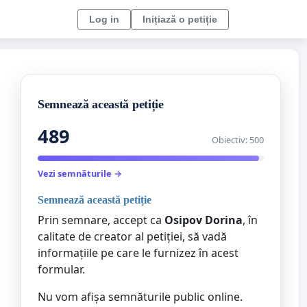
Log in
Inițiază o petiție
Semnează această petiție
489
Obiectiv: 500
Vezi semnăturile →
Semnează această petiție
Prin semnare, accept ca
Osipov Dorina
, în
calitate de creator al petiției, să vadă
informațiile pe care le furnizez în acest
formular.
Nu vom afișa semnăturile public online.