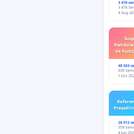
palatele
3 476 se
3 476 Sem
4 Aug 20
Susp
României
de funcț
48 503 s
939 Semnă
1 Oct 20
Refere
Preşedin
26 912 s
359 Semnă
4 Jun 20