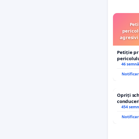
Peti
pericol
agresivi
Petiție p
pericolul
agresivi 
46 semnă
Tunari
Notifica
Opriți s
conduceri
454 semn
Notifica