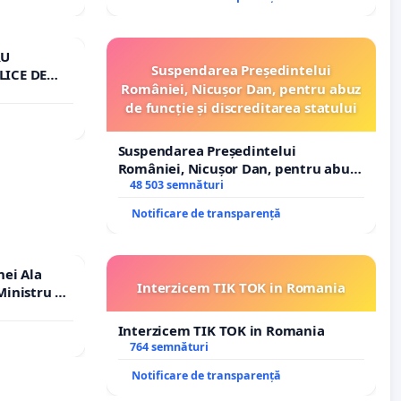
RU
Suspendarea Președintelui
LICE DE
României, Nicușor Dan, pentru abuz
A
de funcție și discreditarea statului
Suspendarea Președintelui
României, Nicușor Dan, pentru abuz
de funcție și discreditarea statului
48 503 semnături
Notificare de transparență
nei Ala
Interzicem TIK TOK in Romania
inistru al
Interzicem TIK TOK in Romania
764 semnături
Notificare de transparență