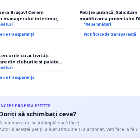
pera Brașov! Cerem
Petiție publică: Solicităm
a managerului interimar,
modificarea proiectului D
ucian-Marius!
mnături
– Hanu Conachi) prin devi
104 semnături
traseului în afara localităț
re de transparență
Notificare de transparență
cercurile cu activități
are din cluburile și palatele
mnături
re de transparență
ÎNCEPE PROPRIA PETIȚIE
Doriți să schimbați ceva?
Schimbarea nu se întâmplă dacă tăceți.
Autorul acestei petiții a luat atitudine și a acționat. Veți face la fel?