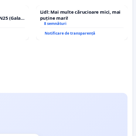
Lidl: Mai multe cărucioare mici, mai
N25 (Galați
puține mari!
erea
8 semnături
ilor!
Notificare de transparență