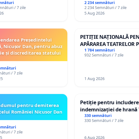
 copiilor
mnături
2 234 semnături
nături / 7 zile
2 234 Semnături / 7 zile
26
5 Aug 2026
PETIȚIE NAȚIONALĂ PE
endarea Președintelui
APĂRAREA TEATRELOR P
, Nicușor Dan, pentru abuz
DE REPERTORIU DIN R
1 784 semnături
ie și discreditarea statului
932 Semnături / 7 zile
emnături
turi / 7 zile
25
1 Aug 2026
Petiție pentru includer
ndumul pentru demiterea
indemnizației de hrană î
telui României Nicusor Dan
de bază și protejarea gr
330 semnături
330 Semnături / 7 zile
de vechime pentru asist
emnături
personali
turi / 7 zile
25
6 Aug 2026