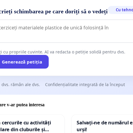
Cu tehno
rieți schimbarea pe care doriți să o vedeți
ți cu propriile cuvinte. AI va redacta o petiție solidă pentru dvs.
Generează petiția
 dvs. rămân ale dvs.
Confidențialitate integrată de la început
care v-ar putea interesa
 cercurile cu activități
Salvați-ne de numărul e
lare din cluburile și
urși!