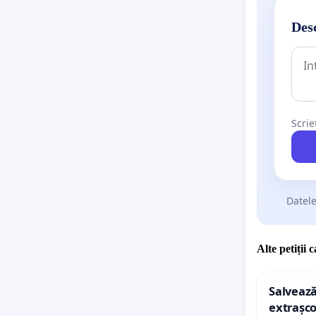
Desc
Scrie
Datele
Alte petiții 
Salvează
extrașco