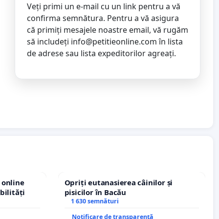
Veți primi un e-mail cu un link pentru a vă
confirma semnătura. Pentru a vă asigura
că primiți mesajele noastre email, vă rugăm
să includeți
info@petitieonline.com
în lista
de adrese sau lista expeditorilor agreați.
 online
Opriți eutanasierea câinilor și
bilități
pisicilor în Bacău
1 630 semnături
Notificare de transparență