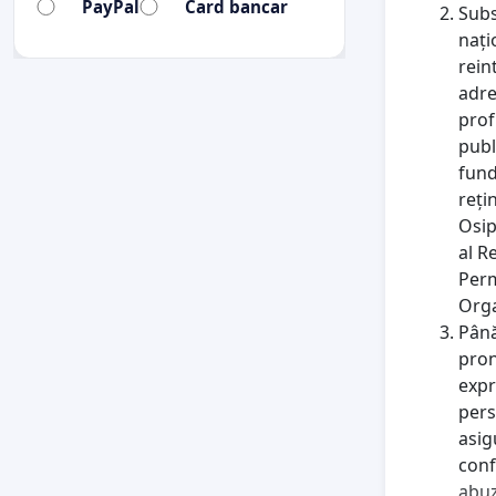
PayPal
Card bancar
Subs
nați
rein
adre
prof
publ
fund
reți
Osip
al R
Perm
Orga
Până
pron
expr
pers
asig
conf
abuz