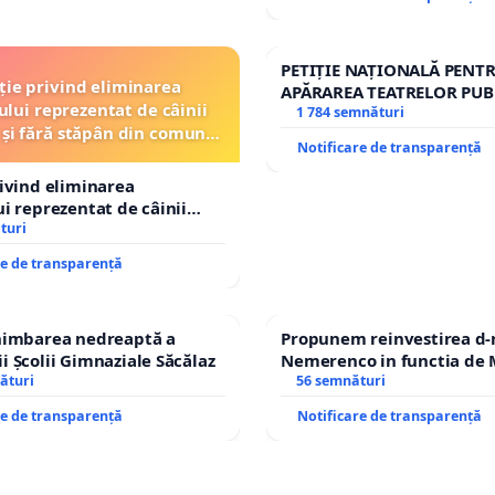
PETIȚIE NAȚIONALĂ PENT
ție privind eliminarea
APĂRAREA TEATRELOR PUB
ului reprezentat de câinii
REPERTORIU DIN ROMÂNI
1 784 semnături
 și fără stăpân din comuna
Notificare de transparență
Tunari
rivind eliminarea
ui reprezentat de câinii
și fără stăpân din comuna
turi
re de transparență
chimbarea nedreaptă a
Propunem reinvestirea d-
i Școlii Gimnaziale Săcălaz
Nemerenco in functia de M
ături
Sanatatii
56 semnături
re de transparență
Notificare de transparență