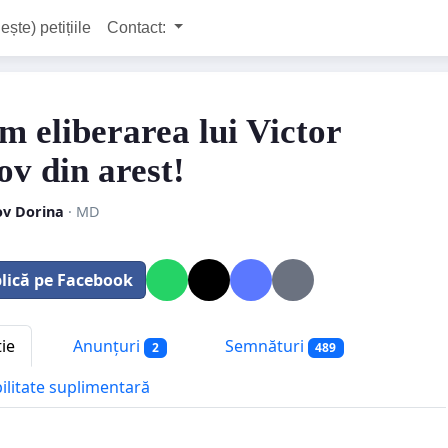
ește) petițiile
Contact:
m eliberarea lui Victor
ov din arest!
ov Dorina
· MD
lică pe Facebook
tie
Anunțuri
Semnături
2
489
bilitate suplimentară