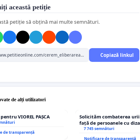
a afecta în niciun fel obiectivitatea, eficiența sau buna
iți această petiție
ășurare a anchetei, aceasta putând fi realizată pe deplin
 mijloace legale adecvate și proporționale. În aceste
astă petiție să obțină mai multe semnături.
umstanțe, solicităm instanțelelor de judecată punerea în
rtate a domnului Victor Osipov pe durata anchetei penale.
Copiază linkul
vate de alți utilizatori
e pentru VIOREL PAȘCA
Solicităm combaterea urii
emnături
față de persoanele cu diza
7 745 semnături
re de transparență
Notificare de transparență