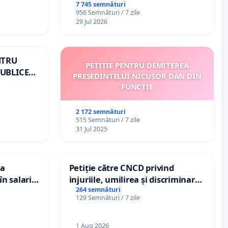
7 745 semnături
956 Semnături / 7 zile
29 Jul 2026
NTRU
PETIȚIE PENTRU DEMITEREA
UBLICE
PREȘEDINTELUI NICUȘOR DAN DIN
OMÂNIA
FUNCȚIE
2 172 semnături
515 Semnături / 7 zile
31 Jul 2025
ea
Petiție către CNCD privind
n salariul
injuriile, umilirea și discriminarea
adațiilor
persoanelor cu dizabilități de
264 semnături
129 Semnături / 7 zile
enții
către utilizatorul TikTok „Gorici”
1 Aug 2026