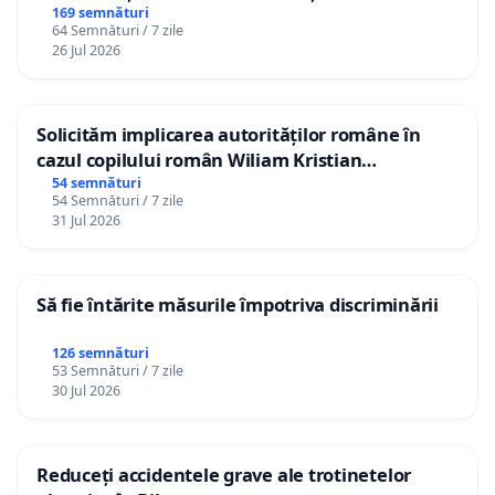
Republica Moldova!
169 semnături
64 Semnături / 7 zile
26 Jul 2026
Solicităm implicarea autorităților române în
cazul copilului român Wiliam Kristian
Gheorghe, aflat în plasament în Danemarca de
54 semnături
54 Semnături / 7 zile
12 ani
31 Jul 2026
Să fie întărite măsurile împotriva discriminării
126 semnături
53 Semnături / 7 zile
30 Jul 2026
Reduceți accidentele grave ale trotinetelor