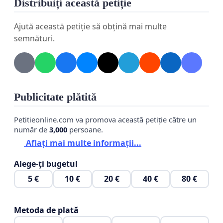
Distribuiți această petiție
profesională în domeniul culturii.
Ajută această petiție să obțină mai multe
Acest tip de comportament încalcă prevederile
semnături.
legale privind funcția publică, Codul Muncii, precum
și principiile bunei guvernări și respectării
demnității angajaților.
Solicităm autorităților competente:
Publicitate plătită
Inițierea de urgență a unei verificări obiective și
Petitieonline.com va promova această petiție către un
număr de
3,000
persoane.
complete privind activitatea doamnei Diana Josu-
Aflați mai multe informații...
Braniste.
Alege-ți bugetul
Aplicarea sancțiunilor disciplinare prevăzute de
5 €
10 €
20 €
40 €
80 €
lege, inclusiv propunerea de eliberare din funcție
dacă faptele se confirmă.
Metoda de plată
Evaluarea impactului asupra orchestrei Porumbița