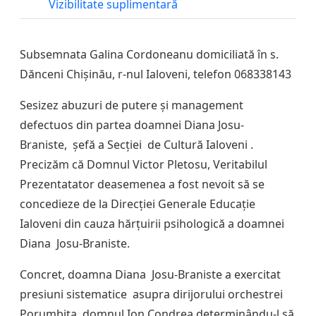
Vizibilitate suplimentară
Subsemnata Galina Cordoneanu domiciliată în s.
Dănceni Chișinău, r-nul Ialoveni, telefon 068338143
Sesizez abuzuri de putere și management
defectuos din partea doamnei Diana Josu-
Braniste, șefă a Secției de Cultură Ialoveni .
Precizăm că Domnul Victor Pletosu, Veritabilul
Prezentatator deasemenea a fost nevoit să se
concedieze de la Direcției Generale Educație
Ialoveni din cauza hărțuirii psihologică a doamnei
Diana Josu-Braniste.
Concret, doamna Diana Josu-Braniste a exercitat
presiuni sistematice asupra dirijorului orchestrei
Porumbița, domnul Ion Condrea determinându-l să