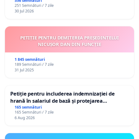
556 semnături
251 Semnături / 7 zile
30 Jul 2026
PETIȚIE PENTRU DEMITEREA PREȘEDINTELUI
NICUȘOR DAN DIN FUNCȚIE
1 845 semnături
189 Semnături / 7 zile
31 Jul 2025
Petiție pentru includerea indemnizației de
hrană în salariul de bază și protejarea
gradațiilor de vechime pentru asistenții
165 semnături
165 Semnături / 7 zile
personali
6 Aug 2026