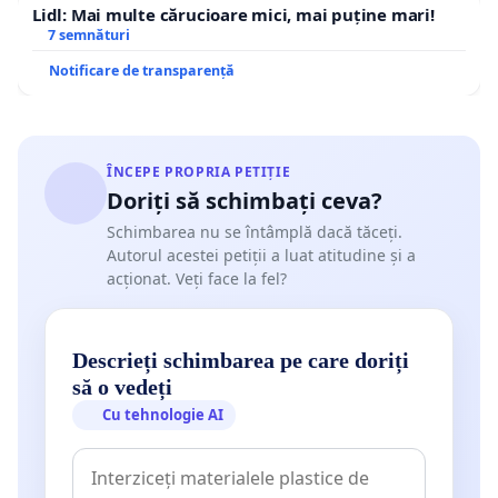
Lidl: Mai multe cărucioare mici, mai puține mari!
7 semnături
Notificare de transparență
ÎNCEPE PROPRIA PETIȚIE
Doriți să schimbați ceva?
Schimbarea nu se întâmplă dacă tăceți.
Autorul acestei petiții a luat atitudine și a
acționat. Veți face la fel?
Descrieți schimbarea pe care doriți
să o vedeți
Cu tehnologie AI