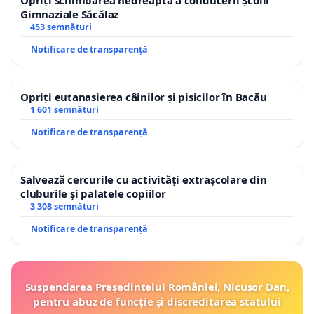
Opriți schimbarea nedreaptă a conducerii Școlii
Gimnaziale Săcălaz
453 semnături
Notificare de transparență
Opriți eutanasierea câinilor și pisicilor în Bacău
1 601 semnături
Notificare de transparență
Salvează cercurile cu activități extrașcolare din
cluburile și palatele copiilor
3 308 semnături
Notificare de transparență
Suspendarea Președintelui României, Nicușor Dan,
pentru abuz de funcție și discreditarea statului