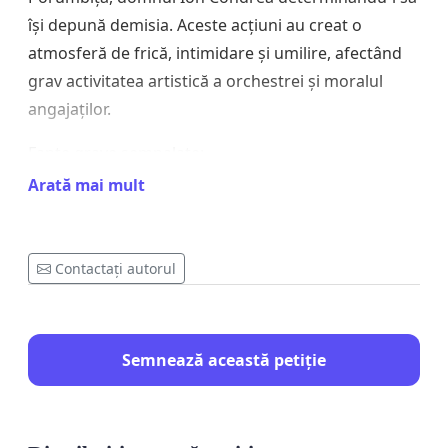
își depună demisia. Aceste acțiuni au creat o
atmosferă de frică, intimidare și umilire, afectând
grav activitatea artistică a orchestrei și moralul
angajaților.
Fapte grave semnalate:
Arată mai mult
Folosirea abuzivă a funcției de conducere pentru a
exercita presiuni asupra dirijorului orchestrei
Porumbița până la demisia acestuia.
Contactați autorul
Decizii arbitrare, lipsă de competență managerială
și tratare abuzivă a angajaților.
Semnează această petiție
Crearea unui climat toxic de teamă și favoritisme în
instituție.
Ignorarea normelor de etică și deontologie