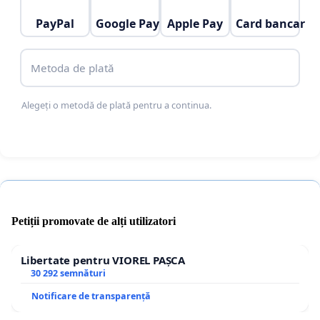
și luarea măsurilor necesare pentru restabilirea
PayPal
Google Pay
Apple Pay
Card bancar
activității normale.
Informarea publică a rezultatelor anchetei.
Metoda de plată
Alegeți o metodă de plată pentru a continua.
Data: 15.05.2026
Semnătura: Cordoneanu
Petiții promovate de alți utilizatori
Libertate pentru VIOREL PAȘCA
30 292 semnături
Notificare de transparență