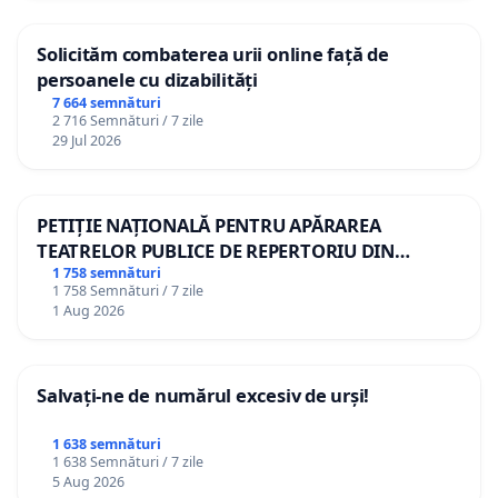
Solicităm combaterea urii online față de
persoanele cu dizabilități
7 664 semnături
2 716 Semnături / 7 zile
29 Jul 2026
PETIȚIE NAȚIONALĂ PENTRU APĂRAREA
TEATRELOR PUBLICE DE REPERTORIU DIN
ROMÂNIA
1 758 semnături
1 758 Semnături / 7 zile
1 Aug 2026
Salvați-ne de numărul excesiv de urși!
1 638 semnături
1 638 Semnături / 7 zile
5 Aug 2026