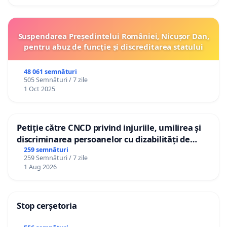
Suspendarea Președintelui României, Nicușor Dan,
pentru abuz de funcție și discreditarea statului
48 061 semnături
505 Semnături / 7 zile
1 Oct 2025
Petiție către CNCD privind injuriile, umilirea și
discriminarea persoanelor cu dizabilități de
către utilizatorul TikTok „Gorici”
259 semnături
259 Semnături / 7 zile
1 Aug 2026
Stop cerșetoria