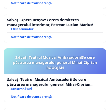
Notificare de transparență
Salvați Opera Brașov! Cerem demiterea
managerului interimar, Petrean Lucian-Marius!
1 890 semnături
Notificare de transparență
Salvați Teatrul Muzical Ambasadorii!Se cere
păstrarea managerului general Mihai-Ciprian
ROGOJAN
Salvați Teatrul Muzical Ambasadorii!Se cere
păstrarea managerului general Mihai-Ciprian
ROGOJAN
389 semnături
Notificare de transparență