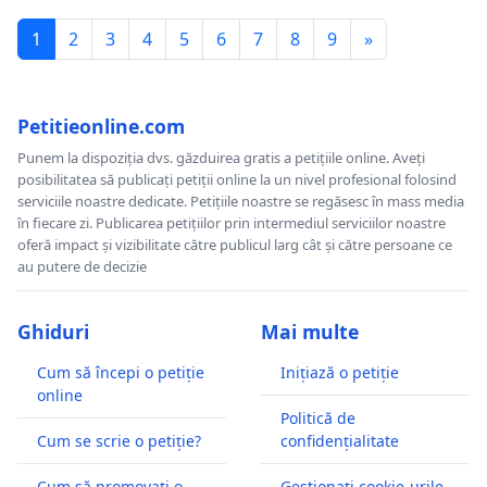
1
2
3
4
5
6
7
8
9
»
Petitieonline.com
Punem la dispoziția dvs. găzduirea gratis a petițiile online. Aveți
posibilitatea să publicați petiții online la un nivel profesional folosind
serviciile noastre dedicate. Petițiile noastre se regăsesc în mass media
în fiecare zi. Publicarea petițiilor prin intermediul serviciilor noastre
oferă impact și vizibilitate către publicul larg cât și către persoane ce
au putere de decizie
Ghiduri
Mai multe
Cum să începi o petiție
Inițiază o petiție
online
Politică de
Cum se scrie o petiție?
confidențialitate
Cum să promovați o
Gestionați cookie-urile