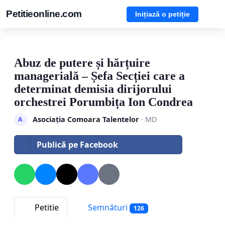
Petitieonline.com
Inițiază o petiție
Abuz de putere și hărțuire
managerială – Șefa Secției care a
determinat demisia dirijorului
orchestrei Porumbița Ion Condrea
Asociația Comoara Talentelor
· MD
A
Publică pe Facebook
Petitie
Semnături
126