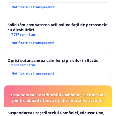
Notificare de transparență
Solicităm combaterea urii online față de persoanele
cu dizabilități
7 737 semnături
Notificare de transparență
Opriți eutanasierea câinilor și pisicilor în Bacău
1 630 semnături
Notificare de transparență
Suspendarea Președintelui României, Nicușor Dan,
pentru abuz de funcție și discreditarea statului
Suspendarea Președintelui României, Nicușor Dan,