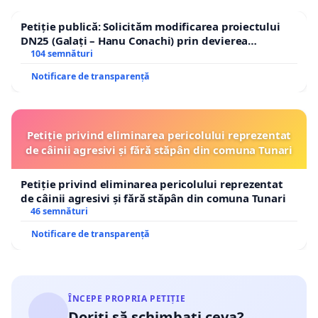
Petiție publică: Solicităm modificarea proiectului
DN25 (Galați – Hanu Conachi) prin devierea
traseului în afara localităților!
104 semnături
Notificare de transparență
Petiție privind eliminarea pericolului reprezentat
de câinii agresivi și fără stăpân din comuna Tunari
Petiție privind eliminarea pericolului reprezentat
de câinii agresivi și fără stăpân din comuna Tunari
46 semnături
Notificare de transparență
ÎNCEPE PROPRIA PETIȚIE
Doriți să schimbați ceva?