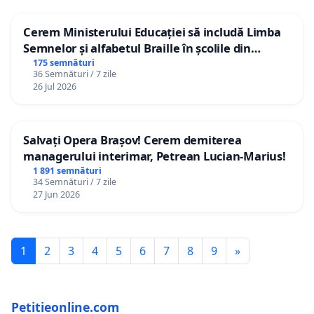
Cerem Ministerului Educației să includă Limba
Semnelor și alfabetul Braille în școlile din
Republica Moldova!
175 semnături
36 Semnături / 7 zile
26 Jul 2026
Salvați Opera Brașov! Cerem demiterea
managerului interimar, Petrean Lucian-Marius!
1 891 semnături
34 Semnături / 7 zile
27 Jun 2026
1
2
3
4
5
6
7
8
9
»
Petitieonline.com