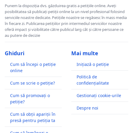
Punem la dispoziția dvs. găzduirea gratis a petițiile online. Aveți
posibilitatea să publicați petiții online la un nivel profesional folosind
serviciile noastre dedicate. Petițiile noastre se regăsesc în mass media
în fiecare zi. Publicarea petițiilor prin intermediul serviciilor noastre
oferă impact și vizibilitate către publicul larg cât și către persoane ce
au putere de decizie
Ghiduri
Mai multe
Cum să începi o petiție
Inițiază o petiție
online
Politică de
Cum se scrie o petiție?
confidențialitate
Cum să promovați o
Gestionați cookie-urile
petiție?
Despre noi
Cum să obții apariții în
presă pentru petiția ta
Cum să înmânezi o