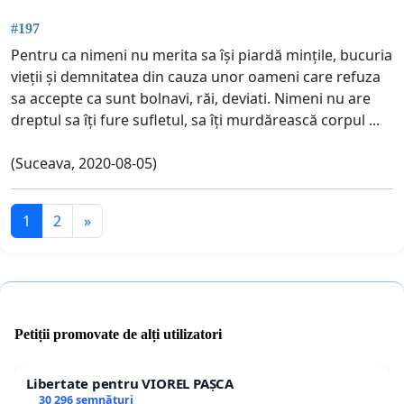
#197
Pentru ca nimeni nu merita sa își piardă mințile, bucuria
vieții și demnitatea din cauza unor oameni care refuza
sa accepte ca sunt bolnavi, răi, deviati. Nimeni nu are
dreptul sa îți fure sufletul, sa îți murdărească corpul ...
(Suceava, 2020-08-05)
1
2
»
Petiții promovate de alți utilizatori
Libertate pentru VIOREL PAȘCA
30 296 semnături