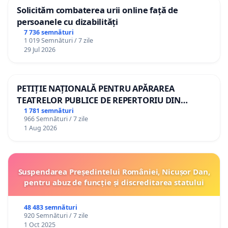
Solicităm combaterea urii online față de
persoanele cu dizabilități
7 736 semnături
1 019 Semnături / 7 zile
29 Jul 2026
PETIȚIE NAȚIONALĂ PENTRU APĂRAREA
TEATRELOR PUBLICE DE REPERTORIU DIN
ROMÂNIA
1 781 semnături
966 Semnături / 7 zile
1 Aug 2026
Suspendarea Președintelui României, Nicușor Dan,
pentru abuz de funcție și discreditarea statului
48 483 semnături
920 Semnături / 7 zile
1 Oct 2025