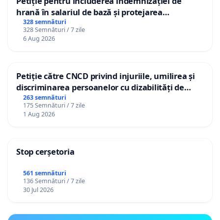
Petiție pentru includerea indemnizației de
hrană în salariul de bază și protejarea
gradațiilor de vechime pentru asistenții
328 semnături
328 Semnături / 7 zile
personali
6 Aug 2026
Petiție către CNCD privind injuriile, umilirea și
discriminarea persoanelor cu dizabilități de
către utilizatorul TikTok „Gorici”
263 semnături
175 Semnături / 7 zile
1 Aug 2026
Stop cerșetoria
561 semnături
136 Semnături / 7 zile
30 Jul 2026