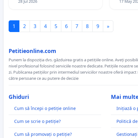
28 Jul 2026
17 May 20
1
2
3
4
5
6
7
8
9
»
Petitieonline.com
Punem la dispoziția dvs. găzduirea gratis a petițiile online. Aveți posibili
nivel profesional folosind serviciile noastre dedicate. Petițiile noastre 
zi. Publicarea petițiilor prin intermediul serviciilor noastre oferă impact și
către persoane ce au putere de decizie
Ghiduri
Mai mult
Cum să începi o petiție online
Inițiază o 
Cum se scrie o petiție?
Politică de
Cum să promovați o petiție?
Gestionați