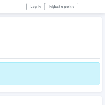
Log in
Inițiază o petiție