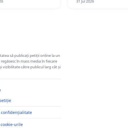
26
31 Jul 2026
tatea să publicați petiții online la un
se regăsesc în mass media în fiecare
 vizibilitate către publicul larg cât și
e
petiție
 confidențialitate
 cookie-urile