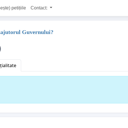
ește) petițiile
Contact:
u ajutorul Guvernului?
ialitate