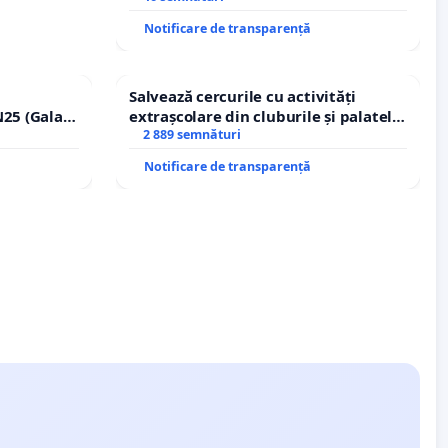
Notificare de transparență
Salvează cercurile cu activități
25 (Galați
extrașcolare din cluburile și palatele
erea
copiilor
2 889 semnături
lor!
Notificare de transparență