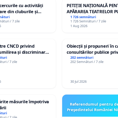
ercurile cu activități
PETIȚIE NAȚIONALĂ PE
are din cluburile și
APĂRAREA TEATRELOR P
opiilor
DE REPERTORIU DIN RO
nături
1 726 semnături
ături / 7 zile
1 726 Semnături / 7 zile
6
1 Aug 2026
ătre CNCD privind
Obiecții și propuneri în 
 umilirea și discriminarea
consultărilor publice pri
or cu dizabilități de
Plan Urbanistic General 
turi
202 semnături
uri / 7 zile
202 Semnături / 7 zile
izatorul TikTok „Gorici”
Ialoveni
6
30 Jul 2026
tărite măsurile împotriva
Referendumul pentru d
ării
Preşedintelui României N
turi
uri / 7 zile