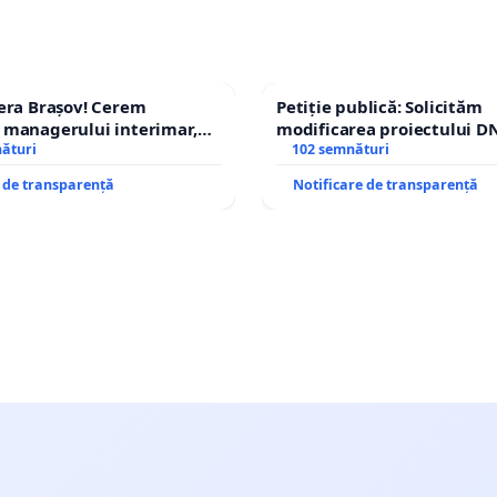
era Brașov! Cerem
Petiție publică: Solicităm
 managerului interimar,
modificarea proiectului DN
cian-Marius!
nături
– Hanu Conachi) prin devi
102 semnături
traseului în afara localități
e de transparență
Notificare de transparență