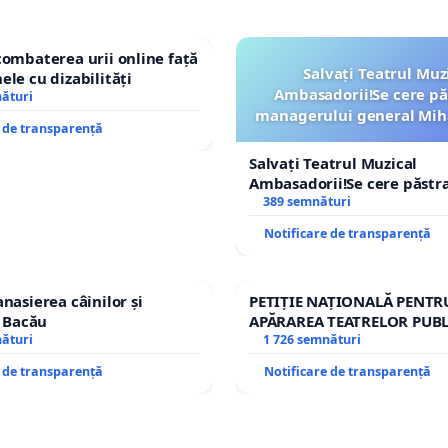
combaterea urii online față
Salvați Teatrul Muz
ele cu dizabilități
Ambasadorii!Se cere pă
nături
managerului general Mih
e de transparență
ROGOJAN
Salvați Teatrul Muzical
Ambasadorii!Se cere păstr
managerului general Miha
389 semnături
ROGOJAN
Notificare de transparență
nasierea câinilor și
PETIȚIE NAȚIONALĂ PENTR
n Bacău
APĂRAREA TEATRELOR PUBL
nături
REPERTORIU DIN ROMÂNI
1 726 semnături
e de transparență
Notificare de transparență