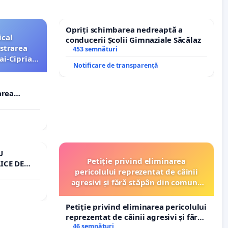
Opriți schimbarea nedreaptă a
ical
conducerii Școlii Gimnaziale Săcălaz
strarea
453 semnături
ai-Ciprian
Notificare de transparență
area
i-Ciprian
U
Petiție privind eliminarea
ICE DE
pericolului reprezentat de câinii
A
agresivi și fără stăpân din comuna
Tunari
Petiție privind eliminarea pericolului
reprezentat de câinii agresivi și fără
stăpân din comuna Tunari
46 semnături