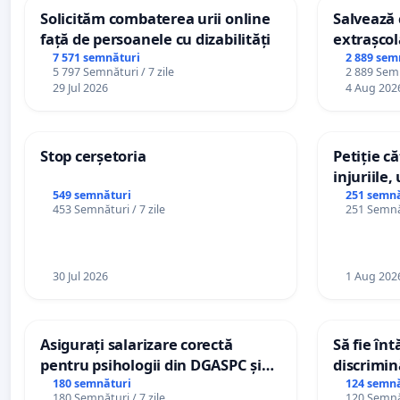
Solicităm combaterea urii online
Salvează c
față de persoanele cu dizabilități
extrașcol
palatele c
7 571 semnături
2 889 sem
5 797 Semnături / 7 zile
2 889 Semn
29 Jul 2026
4 Aug 202
Stop cerșetoria
Petiție c
injuriile,
persoanel
549 semnături
251 semnă
453 Semnături / 7 zile
251 Semnăt
către util
30 Jul 2026
1 Aug 202
Asigurați salarizare corectă
Să fie în
pentru psihologii din DGASPC și
discrimin
spitale
180 semnături
124 semnă
180 Semnături / 7 zile
120 Semnăt