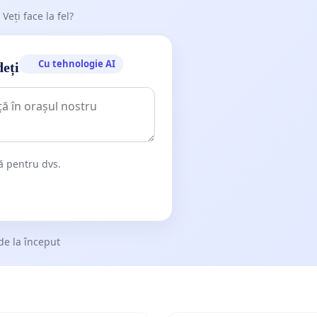
 Veți face la fel?
Cu tehnologie AI
deți
dă pentru dvs.
de la început