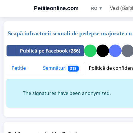
Petitieonline.com
Vezi (răsfoi
RO ▼
Scapă infractorii sexuali de pedepse majorate c
Publică pe Facebook (286)
Petitie
Semnături
Politică de confidenț
318
The signatures have been anonymized.