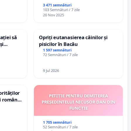
3 471 semnături
103 Semnături / 7 zile
20 Nov 2025
ației să
Opriți eutanasierea câinilor și
și
pisicilor în Bacău
e din
1 597 semnături
72 Semnături / 7 zile
9 Jul 2026
rităților
PETIȚIE PENTRU DEMITEREA
ui român
PREȘEDINTELUI NICUȘOR DAN DIN
, aflat în
FUNCȚIE
 de 12
1 705 semnături
52 Semnături / 7 zile