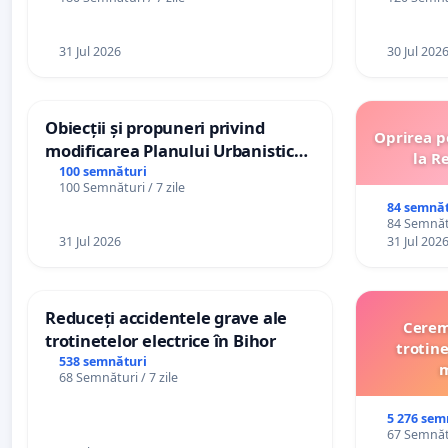
31 Jul 2026
30 Jul 202
Obiecții și propuneri privind
Oprirea p
modificarea Planului Urbanistic
la R
General al orașului Ialoveni
100 semnături
100 Semnături / 7 zile
84 semnăt
84 Semnătu
31 Jul 2026
31 Jul 202
Reduceți accidentele grave ale
Cerem 
trotinetelor electrice în Bihor
trotine
538 semnături
m
68 Semnături / 7 zile
5 276 sem
67 Semnătu