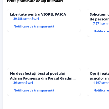
Petiții promovate de alți utilizatori
Libertate pentru VIOREL PAȘCA
Solicităm 
30 288 semnături
de persoan
7 571 sem
Notificare de transparență
Notificar
Nu dezafectați bustul poetului
Opriți euta
Adrian Păunescu din Parcul Grădina
pisicilor î
Icoanei! Stop cenzurii culturale!
36 semnături
1 597 sem
Notificare de transparență
Notificar