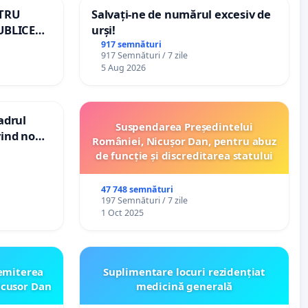
NTRU
Salvați-ne de numărul excesiv de
UBLICE
urși!
MÂNIA
917 semnături
917 Semnături / 7 zile
5 Aug 2026
cadrul
Suspendarea Președintelui
vind noul
României, Nicușor Dan, pentru abuz
(PUG)
de funcție și discreditarea statului
47 748 semnături
197 Semnături / 7 zile
1 Oct 2025
emiterea
Suplimentare locuri rezidențiat
icusor Dan
medicină generală