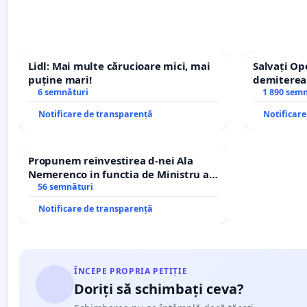
Lidl: Mai multe cărucioare mici, mai
Salvați Op
puține mari!
demiterea
6 semnături
Petrean Lu
1 890 sem
Notificare de transparență
Notificar
Propunem reinvestirea d-nei Ala
Nemerenco in functia de Ministru al
Sanatatii
56 semnături
Notificare de transparență
ÎNCEPE PROPRIA PETIȚIE
Doriți să schimbați ceva?