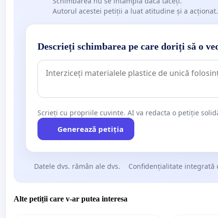
Schimbarea nu se întâmplă dacă tăceți.
Autorul acestei petiții a luat atitudine și a acționat.
Descrieți schimbarea pe care doriți să o ve
Scrieți cu propriile cuvinte. AI va redacta o petiție soli
Generează petiția
Datele dvs. rămân ale dvs.
Confidențialitate integrată 
Alte petiții care v-ar putea interesa