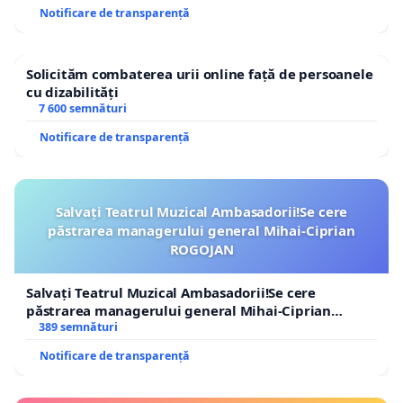
Notificare de transparență
Solicităm combaterea urii online față de persoanele
cu dizabilități
7 600 semnături
Notificare de transparență
Salvați Teatrul Muzical Ambasadorii!Se cere
păstrarea managerului general Mihai-Ciprian
ROGOJAN
Salvați Teatrul Muzical Ambasadorii!Se cere
păstrarea managerului general Mihai-Ciprian
ROGOJAN
389 semnături
Notificare de transparență