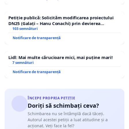
Petiție publică: Solicităm modificarea proiectului
DN25 (Galați – Hanu Conachi) prin devierea
traseului în afara localităților!
103 semnături
Notificare de transparență
Lidl: Mai multe cărucioare mici, mai puține mari!
7 semnături
Notificare de transparență
ÎNCEPE PROPRIA PETIȚIE
Doriți să schimbați ceva?
Schimbarea nu se întâmplă dacă tăceți.
Autorul acestei petiții a luat atitudine și a
acționat. Veți face la fel?