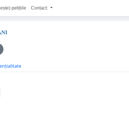
ește) petițiile
Contact:
ÂNI
ențialitate