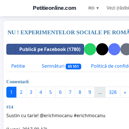
Petitieonline.com
Vezi (răsfoi
RO ▼
NU ! EXPERIMENTELOR SOCIALE PE ROM
Publică pe Facebook (1780)
Petitie
Semnături
Politică de confid
65 551
Comentarii
1
2
3
4
5
6
7
8
9
...
328
»
#14
Sustin cu tarie! @erichmocanu #erichmocanu