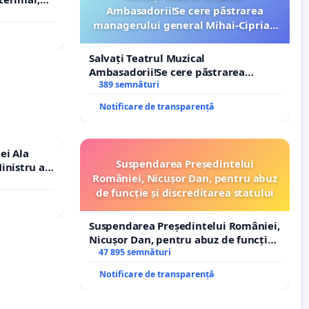
Ambasadorii!Se cere păstrarea
managerului general Mihai-Ciprian
ROGOJAN
Salvați Teatrul Muzical
Ambasadorii!Se cere păstrarea
managerului general Mihai-Ciprian
389 semnături
ROGOJAN
Notificare de transparență
ei Ala
Suspendarea Președintelui
inistru al
României, Nicușor Dan, pentru abuz
de funcție și discreditarea statului
Suspendarea Președintelui României,
Nicușor Dan, pentru abuz de funcție
și discreditarea statului
47 895 semnături
Notificare de transparență