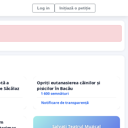
Log in
Inițiază o petiție
tă a
Opriți eutanasierea câinilor și
le Săcălaz
pisicilor în Bacău
1 600 semnături
Notificare de transparență
em
Salvați Teatrul Muzical
terimar,