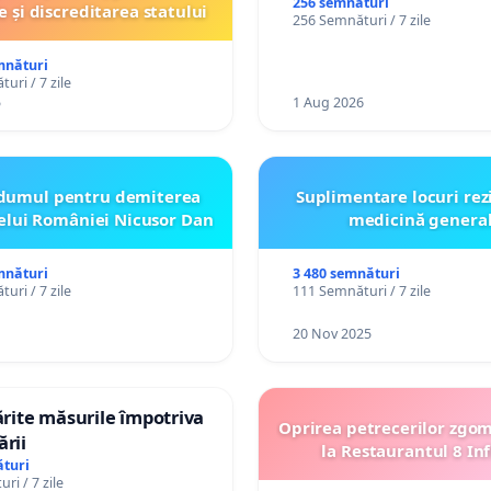
persoanelor cu dizabilită
256 semnături
e și discreditarea statului
256 Semnături / 7 zile
către utilizatorul TikTok 
mnături
uri / 7 zile
5
1 Aug 2026
dumul pentru demiterea
Suplimentare locuri rez
elui României Nicusor Dan
medicină genera
mnături
3 480 semnături
uri / 7 zile
111 Semnături / 7 zile
20 Nov 2025
tărite măsurile împotriva
Oprirea petrecerilor zgo
ării
la Restaurantul 8 Inf
turi
ri / 7 zile