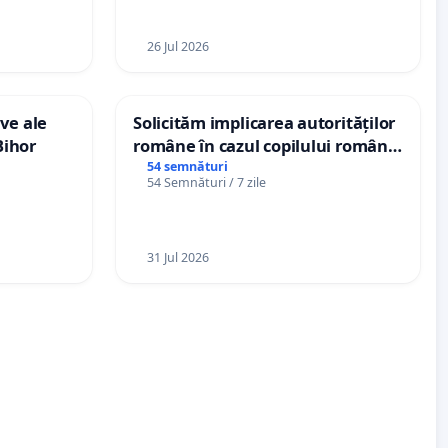
Republica Moldova!
26 Jul 2026
ve ale
Solicităm implicarea autorităților
Bihor
române în cazul copilului român
Wiliam Kristian Gheorghe, aflat în
54 semnături
54 Semnături / 7 zile
plasament în Danemarca de 12
ani
31 Jul 2026