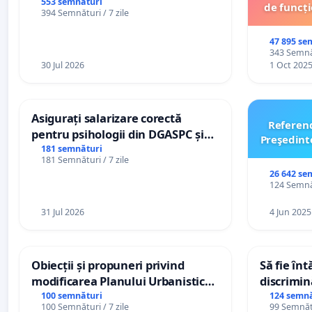
553 semnături
de funcți
394 Semnături / 7 zile
47 895 se
343 Semnăt
30 Jul 2026
1 Oct 202
Asigurați salarizare corectă
Referen
pentru psihologii din DGASPC și
Preşedint
spitale
181 semnături
181 Semnături / 7 zile
26 642 se
124 Semnăt
31 Jul 2026
4 Jun 2025
Obiecții și propuneri privind
Să fie în
modificarea Planului Urbanistic
discrimin
General al orașului Ialoveni
100 semnături
124 semnă
100 Semnături / 7 zile
99 Semnătu