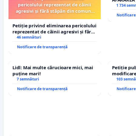
pericolului reprezentat de câinii
REPERTOR
1 734 sem
agresivi și fără stăpân din comuna
Notificar
Tunari
Petiție privind eliminarea pericolului
reprezentat de câinii agresivi și fără
stăpân din comuna Tunari
46 semnături
Notificare de transparență
Lidl: Mai multe cărucioare mici, mai
Petiție pub
puține mari!
modificare
7 semnături
– Hanu Con
103 semnă
traseului î
Notificare de transparență
Notificar