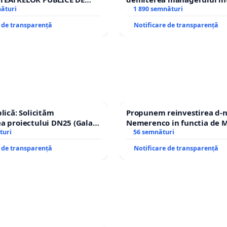
IU DIN ROMÂNIA
nături
Petrean Lucian-Marius!
1 890 semnături
e de transparență
Notificare de transparență
lică: Solicităm
Propunem reinvestirea d-n
a proiectului DN25 (Galați
Nemerenco in functia de M
achi) prin devierea
turi
Sanatatii
56 semnături
n afara localităților!
e de transparență
Notificare de transparență