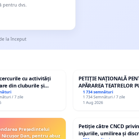
dă pentru dvs.
de la început
ercurile cu activități
PETIȚIE NAȚIONALĂ PE
are din cluburile și
APĂRAREA TEATRELOR P
opiilor
DE REPERTORIU DIN RO
nături
1 734 semnături
ături / 7 zile
1 734 Semnături / 7 zile
6
1 Aug 2026
Petiție către CNCD privi
ndarea Președintelui
injuriile, umilirea și dis
 Nicușor Dan, pentru abuz