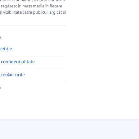
se regăsesc în mass media în fiecare
 vizibilitate către publicul larg cât și
e
petiție
 confidențialitate
 cookie-urile
i