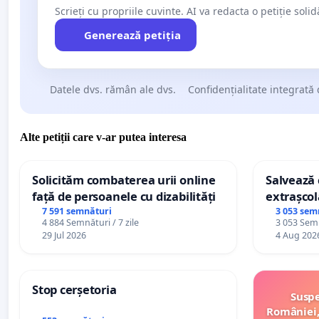
Scrieți cu propriile cuvinte. AI va redacta o petiție soli
Generează petiția
Datele dvs. rămân ale dvs.
Confidențialitate integrată 
Alte petiții care v-ar putea interesa
Solicităm combaterea urii online
Salvează c
față de persoanele cu dizabilități
extrașcol
palatele c
7 591 semnături
3 053 sem
4 884 Semnături / 7 zile
3 053 Semn
29 Jul 2026
4 Aug 202
Stop cerșetoria
Suspe
României,