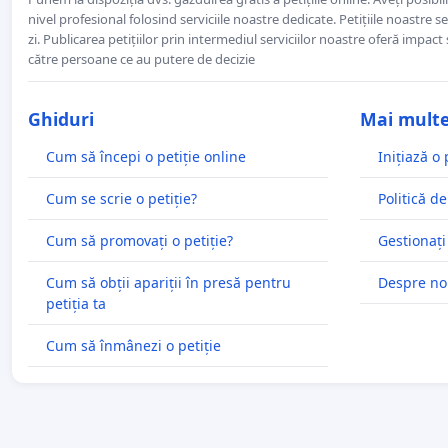
nivel profesional folosind serviciile noastre dedicate. Petițiile noastre 
zi. Publicarea petițiilor prin intermediul serviciilor noastre oferă impact și
către persoane ce au putere de decizie
Ghiduri
Mai mult
Cum să începi o petiție online
Inițiază o 
Cum se scrie o petiție?
Politică de
Cum să promovați o petiție?
Gestionați
Cum să obții apariții în presă pentru
Despre no
petiția ta
Cum să înmânezi o petiție