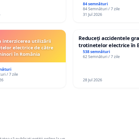
84 semnături
84 Semnături / 7 zile
6
31 Jul 2026
Reduceți accidentele gra
interzicerea utilizării
trotinetelor electrice în 
telor electrice de către
538 semnături
inori în România
62 Semnături / 7 zile
nături
ri / 7 zile
26
28 Jul 2026
tatea să publicați petiții online la un