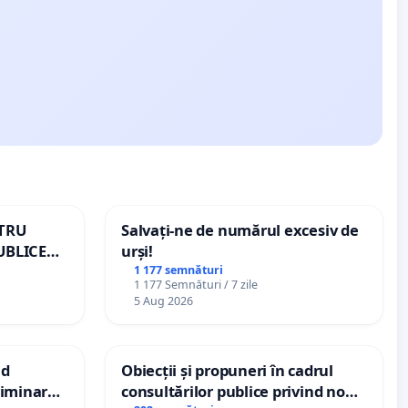
NTRU
Salvați-ne de numărul excesiv de
UBLICE
urși!
MÂNIA
1 177 semnături
1 177 Semnături / 7 zile
5 Aug 2026
nd
Obiecții și propuneri în cadrul
criminarea
consultărilor publice privind noul