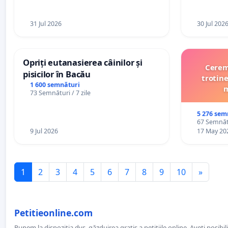
31 Jul 2026
30 Jul 202
Opriți eutanasierea câinilor și
Cerem 
pisicilor în Bacău
trotine
1 600 semnături
m
73 Semnături / 7 zile
5 276 sem
67 Semnătu
9 Jul 2026
17 May 20
1
2
3
4
5
6
7
8
9
10
»
Petitieonline.com
Punem la dispoziția dvs. găzduirea gratis a petițiile online. Aveți posibili