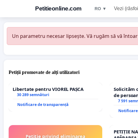
Petitieonline.com
Vezi (răsfoi
RO ▼
Un parametru necesar lipsește. Vă rugăm să vă întoarceț
Petiții promovate de alți utilizatori
Libertate pentru VIOREL PAȘCA
Solicităm 
30 289 semnături
de persoan
7 591 sem
Notificare de transparență
Notificar
PETIȚIE N
Petiție privind eliminarea
APĂRAREA 