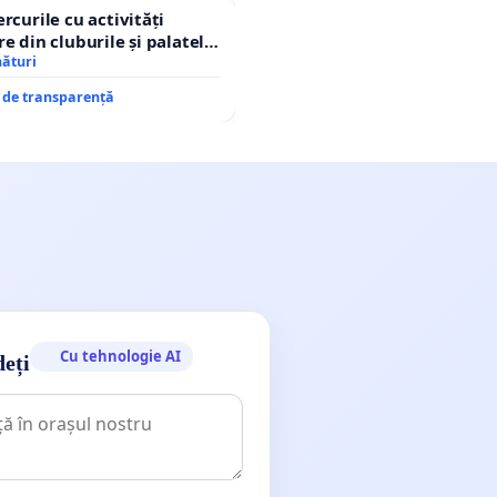
rcurile cu activități
e din cluburile și palatele
nături
e de transparență
Cu tehnologie AI
deți