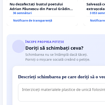
Nu dezafectați bustul poetului
Salvează ce
Adrian Păunescu din Parcul Grădina
extrașcolar
Icoanei! Stop cenzurii culturale!
36 semnături
copiilor
3 053 sem
Notificare de transparență
Notificar
ÎNCEPE PROPRIA PETIȚIE
Doriți să schimbați ceva?
Schimbarea nu se întâmplă dacă tăceți.
Porniți o mișcare socială creând o petiție.
Descrieți schimbarea pe care doriți să o ve