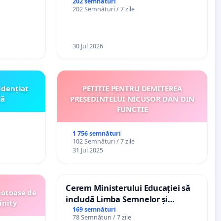
ți de
Plan Urbanistic General (PUG)
202 semnături
202 Semnături / 7 zile
„Gorici”
Ialoveni
30 Jul 2026
idențiat
PETIȚIE PENTRU DEMITEREA
lă
PREȘEDINTELUI NICUȘOR DAN DIN
FUNCȚIE
1 756 semnături
102 Semnături / 7 zile
31 Jul 2025
Cerem Ministerului Educației să
motoase de
includă Limba Semnelor și
inity
alfabetul Braille în școlile din
169 semnături
78 Semnături / 7 zile