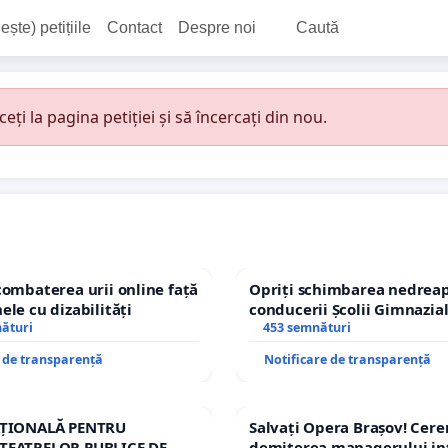
ește) petițiile
Contact
Despre noi
Caută
i la pagina petiției și să încercați din nou.
combaterea urii online față
Opriți schimbarea nedreap
ele cu dizabilități
conducerii Școlii Gimnazia
nături
453 semnături
e de transparență
Notificare de transparență
AȚIONALĂ PENTRU
Salvați Opera Brașov! Cer
TEATRELOR PUBLICE DE
demiterea managerului in