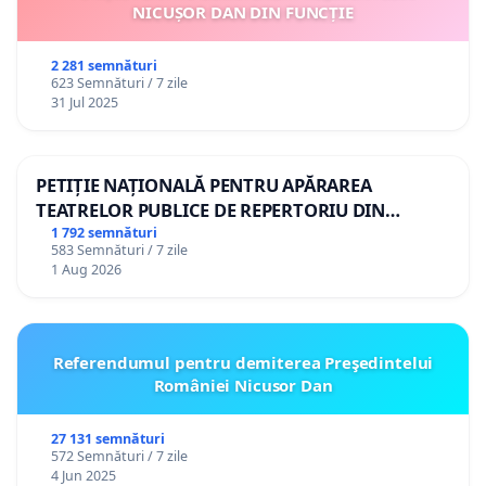
NICUȘOR DAN DIN FUNCȚIE
2 281 semnături
623 Semnături / 7 zile
31 Jul 2025
PETIȚIE NAȚIONALĂ PENTRU APĂRAREA
TEATRELOR PUBLICE DE REPERTORIU DIN
ROMÂNIA
1 792 semnături
583 Semnături / 7 zile
1 Aug 2026
Referendumul pentru demiterea Preşedintelui
României Nicusor Dan
27 131 semnături
572 Semnături / 7 zile
4 Jun 2025