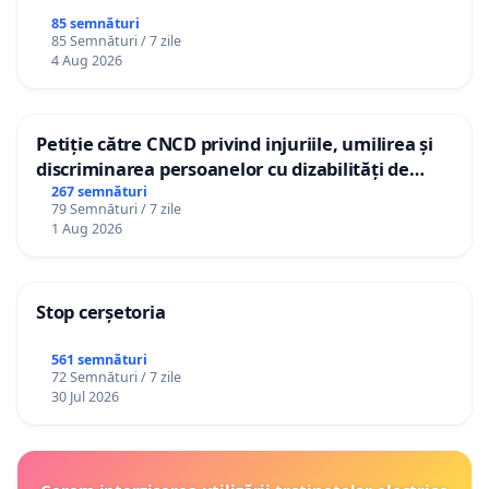
85 semnături
85 Semnături / 7 zile
4 Aug 2026
Petiție către CNCD privind injuriile, umilirea și
discriminarea persoanelor cu dizabilități de
către utilizatorul TikTok „Gorici”
267 semnături
79 Semnături / 7 zile
1 Aug 2026
Stop cerșetoria
561 semnături
72 Semnături / 7 zile
30 Jul 2026