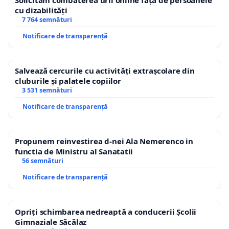
Solicităm combaterea urii online față de persoanele
cu dizabilități
7 764 semnături
Notificare de transparență
Salvează cercurile cu activități extrașcolare din
cluburile și palatele copiilor
3 531 semnături
Notificare de transparență
Propunem reinvestirea d-nei Ala Nemerenco in
functia de Ministru al Sanatatii
56 semnături
Notificare de transparență
Opriți schimbarea nedreaptă a conducerii Școlii
Gimnaziale Săcălaz