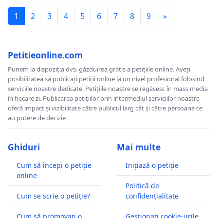
1
2
3
4
5
6
7
8
9
»
Petitieonline.com
Punem la dispoziția dvs. găzduirea gratis a petițiile online. Aveți
posibilitatea să publicați petiții online la un nivel profesional folosind
serviciile noastre dedicate. Petițiile noastre se regăsesc în mass media
în fiecare zi. Publicarea petițiilor prin intermediul serviciilor noastre
oferă impact și vizibilitate către publicul larg cât și către persoane ce
au putere de decizie
Ghiduri
Mai multe
Cum să începi o petiție
Inițiază o petiție
online
Politică de
Cum se scrie o petiție?
confidențialitate
Cum să promovați o
Gestionați cookie-urile