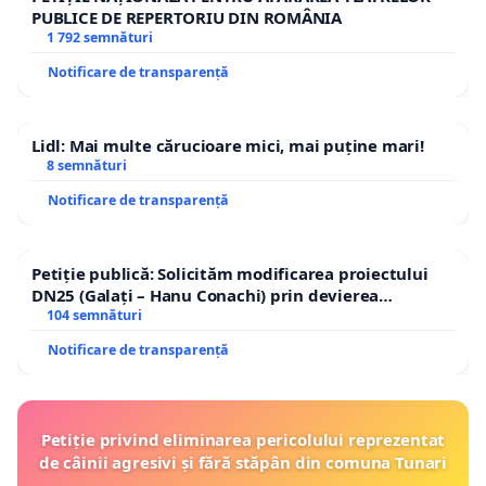
PUBLICE DE REPERTORIU DIN ROMÂNIA
1 792 semnături
Notificare de transparență
Lidl: Mai multe cărucioare mici, mai puține mari!
8 semnături
Notificare de transparență
Petiție publică: Solicităm modificarea proiectului
DN25 (Galați – Hanu Conachi) prin devierea
traseului în afara localităților!
104 semnături
Notificare de transparență
Petiție privind eliminarea pericolului reprezentat
de câinii agresivi și fără stăpân din comuna Tunari