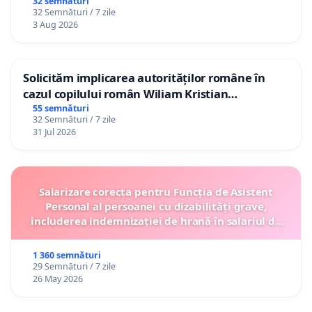
32 semnături
32 Semnături / 7 zile
3 Aug 2026
Solicităm implicarea autorităților române în
cazul copilului român Wiliam Kristian
Gheorghe, aflat în plasament în Danemarca de
55 semnături
32 Semnături / 7 zile
12 ani
31 Jul 2026
Salarizare corecta pentru Funcția de Asistent
Personal al persoanei cu dizabilități grave,
includerea indemnizației de hrană în salariul de
bază lunar și protejarea gradațiilor de vechime
1 360 semnături
29 Semnături / 7 zile
26 May 2026