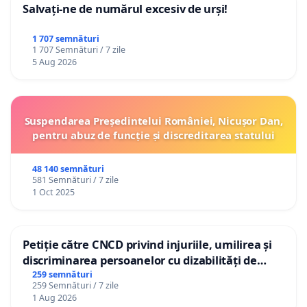
Salvați-ne de numărul excesiv de urși!
1 707 semnături
1 707 Semnături / 7 zile
5 Aug 2026
Suspendarea Președintelui României, Nicușor Dan,
pentru abuz de funcție și discreditarea statului
48 140 semnături
581 Semnături / 7 zile
1 Oct 2025
Petiție către CNCD privind injuriile, umilirea și
discriminarea persoanelor cu dizabilități de
către utilizatorul TikTok „Gorici”
259 semnături
259 Semnături / 7 zile
1 Aug 2026