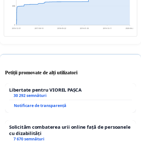
898
0
2016-12-31
2017-09-10
2018-05-22
2019-01-30
2019-10-11
2020-06-20
Petiții promovate de alți utilizatori
Libertate pentru VIOREL PAȘCA
30 292 semnături
Notificare de transparență
Solicităm combaterea urii online față de persoanele
cu dizabilități
7 670 semnături