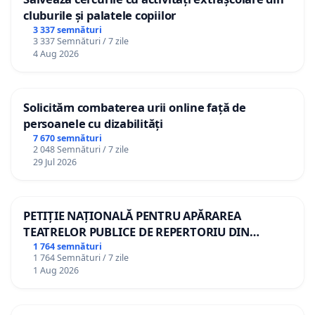
cluburile și palatele copiilor
3 337 semnături
3 337 Semnături / 7 zile
4 Aug 2026
Solicităm combaterea urii online față de
persoanele cu dizabilități
7 670 semnături
2 048 Semnături / 7 zile
29 Jul 2026
PETIȚIE NAȚIONALĂ PENTRU APĂRAREA
TEATRELOR PUBLICE DE REPERTORIU DIN
ROMÂNIA
1 764 semnături
1 764 Semnături / 7 zile
1 Aug 2026