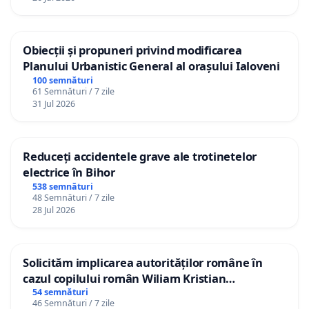
Obiecții și propuneri privind modificarea
Planului Urbanistic General al orașului Ialoveni
100 semnături
61 Semnături / 7 zile
31 Jul 2026
Reduceți accidentele grave ale trotinetelor
electrice în Bihor
538 semnături
48 Semnături / 7 zile
28 Jul 2026
Solicităm implicarea autorităților române în
cazul copilului român Wiliam Kristian
Gheorghe, aflat în plasament în Danemarca de
54 semnături
46 Semnături / 7 zile