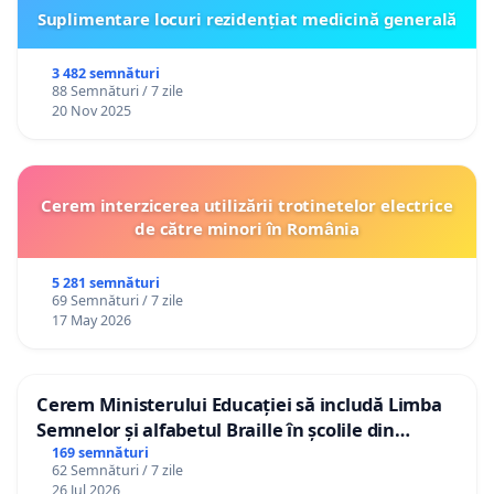
Suplimentare locuri rezidențiat medicină generală
3 482 semnături
88 Semnături / 7 zile
20 Nov 2025
Cerem interzicerea utilizării trotinetelor electrice
de către minori în România
5 281 semnături
69 Semnături / 7 zile
17 May 2026
Cerem Ministerului Educației să includă Limba
Semnelor și alfabetul Braille în școlile din
Republica Moldova!
169 semnături
62 Semnături / 7 zile
26 Jul 2026