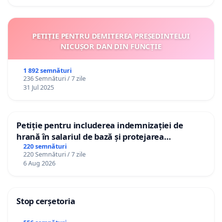
PETIȚIE PENTRU DEMITEREA PREȘEDINTELUI
NICUȘOR DAN DIN FUNCȚIE
1 892 semnături
236 Semnături / 7 zile
31 Jul 2025
Petiție pentru includerea indemnizației de
hrană în salariul de bază și protejarea
gradațiilor de vechime pentru asistenții
220 semnături
220 Semnături / 7 zile
personali
6 Aug 2026
Stop cerșetoria