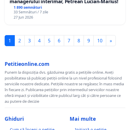
managerului interimar, Petrean Lucian-Marius!
1 890 semnături
33 Semnături / 7 zile
27 Jun 2026
1
2
3
4
5
6
7
8
9
10
»
Petitieonline.com
Punem la dispoziția dvs. găzduirea gratis a petițiile online. Aveți
posibilitatea să publicați petiții online la un nivel profesional folosind
serviciile noastre dedicate. Petițiile noastre se regăsesc în mass media
în fiecare zi. Publicarea petițiilor prin intermediul serviciilor noastre
oferă impact și vizibilitate către publicul larg cât și către persoane ce
au putere de decizie
Ghiduri
Mai multe
Cum să începi o petiție
Inițiază o petiție