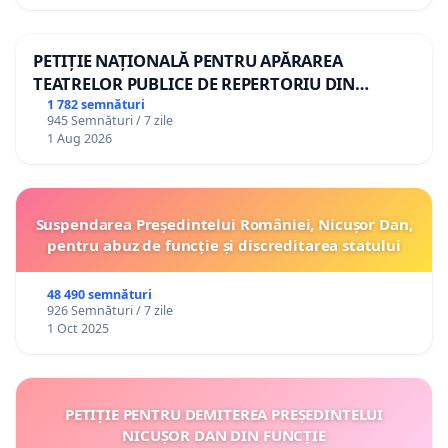
PETIȚIE NAȚIONALĂ PENTRU APĂRAREA
TEATRELOR PUBLICE DE REPERTORIU DIN
ROMÂNIA
1 782 semnături
945 Semnături / 7 zile
1 Aug 2026
Suspendarea Președintelui României, Nicușor Dan,
pentru abuz de funcție și discreditarea statului
48 490 semnături
926 Semnături / 7 zile
1 Oct 2025
PETIȚIE PENTRU DEMITEREA PREȘEDINTELUI
NICUȘOR DAN DIN FUNCȚIE