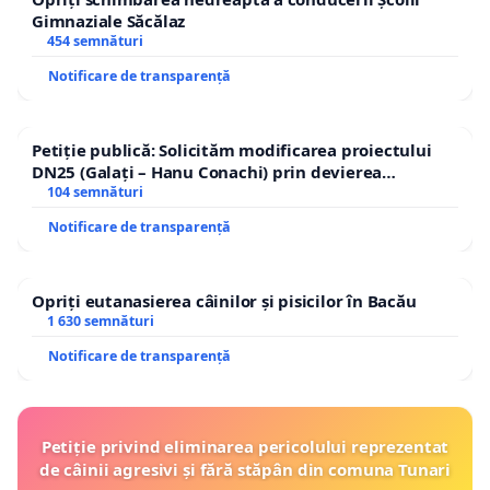
Gimnaziale Săcălaz
454 semnături
Notificare de transparență
Petiție publică: Solicităm modificarea proiectului
DN25 (Galați – Hanu Conachi) prin devierea
traseului în afara localităților!
104 semnături
Notificare de transparență
Opriți eutanasierea câinilor și pisicilor în Bacău
1 630 semnături
Notificare de transparență
Petiție privind eliminarea pericolului reprezentat
de câinii agresivi și fără stăpân din comuna Tunari