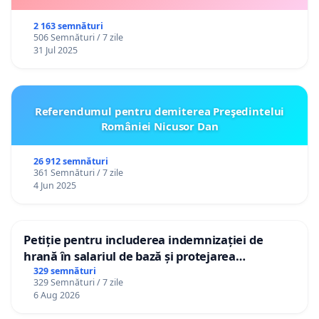
2 163 semnături
506 Semnături / 7 zile
31 Jul 2025
Referendumul pentru demiterea Preşedintelui
României Nicusor Dan
26 912 semnături
361 Semnături / 7 zile
4 Jun 2025
Petiție pentru includerea indemnizației de
hrană în salariul de bază și protejarea
gradațiilor de vechime pentru asistenții
329 semnături
329 Semnături / 7 zile
personali
6 Aug 2026