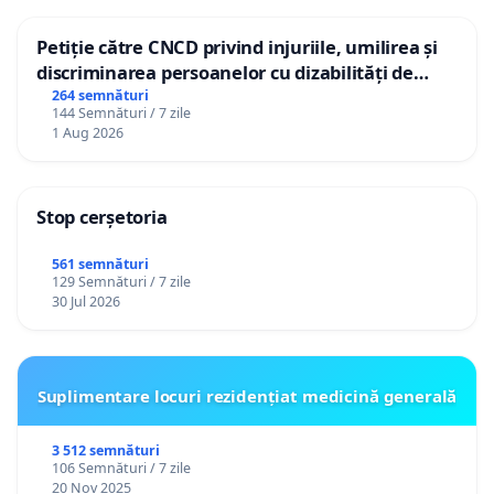
Petiție către CNCD privind injuriile, umilirea și
discriminarea persoanelor cu dizabilități de
către utilizatorul TikTok „Gorici”
264 semnături
144 Semnături / 7 zile
1 Aug 2026
Stop cerșetoria
561 semnături
129 Semnături / 7 zile
30 Jul 2026
Suplimentare locuri rezidențiat medicină generală
3 512 semnături
106 Semnături / 7 zile
20 Nov 2025