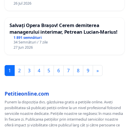
26 Jul 2026
Salvați Opera Brașov! Cerem demiterea
managerului interimar, Petrean Lucian-Marius!
1 891 semnături
34 Semnături / 7 zile
27 Jun 2026
1
2
3
4
5
6
7
8
9
»
Petitieonline.com
Punem la dispoziția dvs. găzduirea gratis a petițiile online. Aveți
posibilitatea să publicați petiții online la un nivel profesional folosind
serviciile noastre dedicate. Petițiile noastre se regăsesc în mass media
în fiecare zi. Publicarea petițiilor prin intermediul serviciilor noastre
oferă impact și vizibilitate către publicul larg cât și către persoane ce