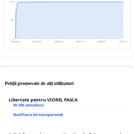
10 173
5 087
0
2023-01-20
2023-09-09
2024-04-29
2024-12-17
2025-08-07
2026-03-27
Petiții promovate de alți utilizatori
Libertate pentru VIOREL PAȘCA
30 296 semnături
Notificare de transparență