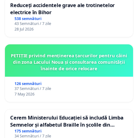
Reduceți accidentele grave ale trotinetelor
electrice în Bihor
538 semnături
43 Semnături / 7 zile
28 Jul 2026
PETIȚIE privind menținerea țarcurilor pentru câini
din zona Lacului Noua și consultarea comunității
înainte de orice relocare
126 semnături
37 Semnături / 7 zile
7 May 2026
Cerem Ministerului Educației să includă Limba
Semnelor și alfabetul Braille în școlile din
Republica Moldova!
175 semnături
34 Semnături / 7 zile