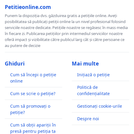
Petitieonline.com
Punem la dispoziția dvs. găzduirea gratis a petițiile online. Aveți
posibilitatea să publicați petiții online la un nivel profesional folosind
serviciile noastre dedicate. Petițiile noastre se regăsesc în mass media
în fiecare zi. Publicarea petițiilor prin intermediul serviciilor noastre
oferă impact și vizibilitate către publicul larg cât și către persoane ce
au putere de decizie
Ghiduri
Mai multe
Cum să începi o petiție
Inițiază o petiție
online
Politică de
Cum se scrie o petiție?
confidențialitate
Cum să promovați o
Gestionați cookie-urile
petiție?
Despre noi
Cum să obții apariții în
presă pentru petiția ta