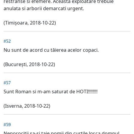
restranse si efemere. Aceasta exploatare trebuie
anulata si arborii demarcati urgent.
(Timișoara, 2018-10-22)
#52
Nu sunt de acord cu tăierea acelor copaci.
(București, 2018-10-22)
#57
Sunt Roman si m-am saturat de HOTI!!!!!!!!
(Isverna, 2018-10-22)
#59
Nenorocitii sa-si taie pomii din curtile lor,ca domnul