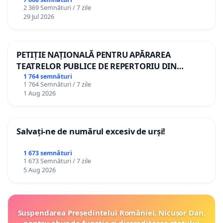
2 369 Semnături / 7 zile
29 Jul 2026
PETIȚIE NAȚIONALĂ PENTRU APĂRAREA
TEATRELOR PUBLICE DE REPERTORIU DIN
ROMÂNIA
1 764 semnături
1 764 Semnături / 7 zile
1 Aug 2026
Salvați-ne de numărul excesiv de urși!
1 673 semnături
1 673 Semnături / 7 zile
5 Aug 2026
Suspendarea Președintelui României, Nicușor Dan,
pentru abuz de funcție și discreditarea statului