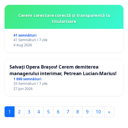
Cerem corectare corectă și transparentă la
titularizare
41 semnături
41 Semnături / 7 zile
4 Aug 2026
Salvați Opera Brașov! Cerem demiterea
managerului interimar, Petrean Lucian-Marius!
1 890 semnături
33 Semnături / 7 zile
27 Jun 2026
1
2
3
4
5
6
7
8
9
10
»