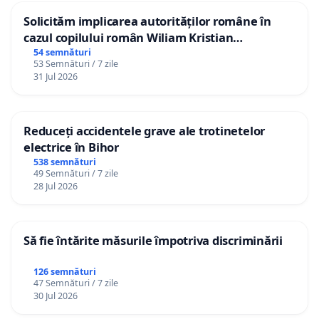
Solicităm implicarea autorităților române în
cazul copilului român Wiliam Kristian
Gheorghe, aflat în plasament în Danemarca de
54 semnături
53 Semnături / 7 zile
12 ani
31 Jul 2026
Reduceți accidentele grave ale trotinetelor
electrice în Bihor
538 semnături
49 Semnături / 7 zile
28 Jul 2026
Să fie întărite măsurile împotriva discriminării
126 semnături
47 Semnături / 7 zile
30 Jul 2026