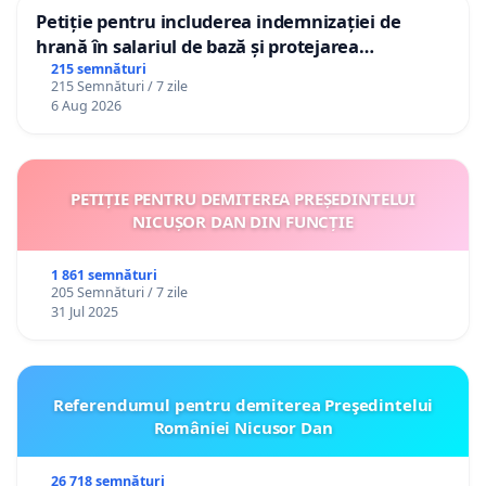
Petiție pentru includerea indemnizației de
hrană în salariul de bază și protejarea
gradațiilor de vechime pentru asistenții
215 semnături
215 Semnături / 7 zile
personali
6 Aug 2026
PETIȚIE PENTRU DEMITEREA PREȘEDINTELUI
NICUȘOR DAN DIN FUNCȚIE
1 861 semnături
205 Semnături / 7 zile
31 Jul 2025
Referendumul pentru demiterea Preşedintelui
României Nicusor Dan
26 718 semnături