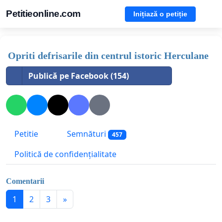
Petitieonline.com
Inițiază o petiție
Opriti defrisarile din centrul istoric Herculane
Publică pe Facebook (154)
Petitie
Semnături
457
Politică de confidențialitate
Comentarii
1
2
3
»