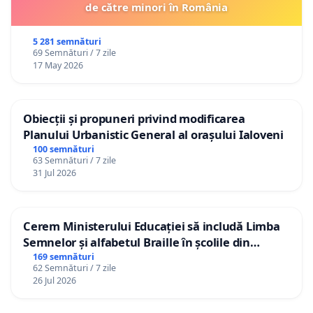
de către minori în România
5 281 semnături
69 Semnături / 7 zile
17 May 2026
Obiecții și propuneri privind modificarea
Planului Urbanistic General al orașului Ialoveni
100 semnături
63 Semnături / 7 zile
31 Jul 2026
Cerem Ministerului Educației să includă Limba
Semnelor și alfabetul Braille în școlile din
Republica Moldova!
169 semnături
62 Semnături / 7 zile
26 Jul 2026