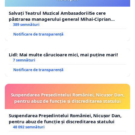
Salvați Teatrul Muzical Ambasadorii!Se cere
păstrarea managerului general Mihai-Ciprian
ROGOJAN
389 semnături
Notificare de transparență
Lidl: Mai multe cărucioare mici, mai puține mari!
7 semnături
Notificare de transparență
Suspendarea Președintelui României, Nicușor Dan,
pentru abuz de funcție și discreditarea statului
Suspendarea Președintelui României, Nicușor Dan,
pentru abuz de funcție și discreditarea statului
48 092 semnături