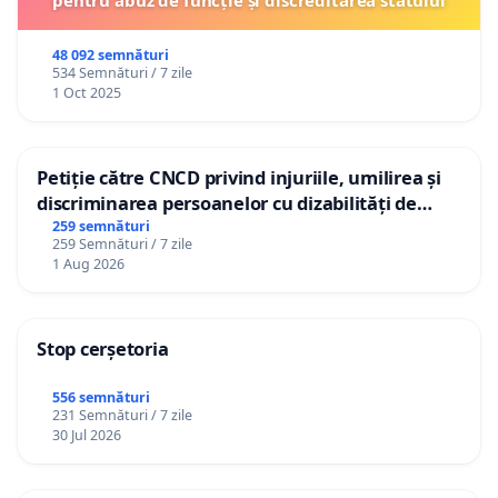
48 092 semnături
534 Semnături / 7 zile
1 Oct 2025
Petiție către CNCD privind injuriile, umilirea și
discriminarea persoanelor cu dizabilități de
către utilizatorul TikTok „Gorici”
259 semnături
259 Semnături / 7 zile
1 Aug 2026
Stop cerșetoria
556 semnături
231 Semnături / 7 zile
30 Jul 2026