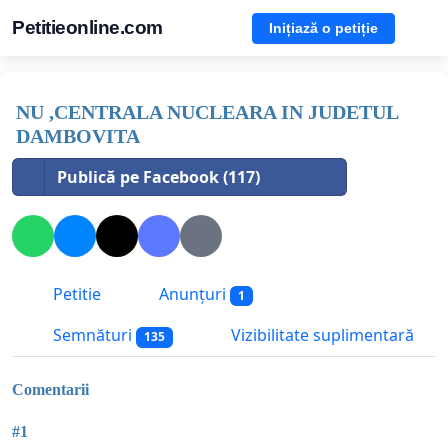
Petitieonline.com
Inițiază o petiție
NU ,CENTRALA NUCLEARA IN JUDETUL
DAMBOVITA
Publică pe Facebook (117)
Petitie
Anunțuri
1
Semnături
Vizibilitate suplimentară
135
Comentarii
#1