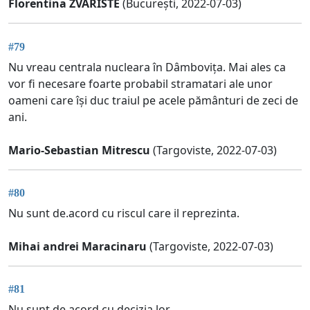
Florentina ZVARISTE
(București, 2022-07-03)
#79
Nu vreau centrala nucleara în Dâmbovița. Mai ales ca
vor fi necesare foarte probabil stramatari ale unor
oameni care își duc traiul pe acele pământuri de zeci de
ani.
Mario-Sebastian Mitrescu
(Targoviste, 2022-07-03)
#80
Nu sunt de.acord cu riscul care il reprezinta.
Mihai andrei Maracinaru
(Targoviste, 2022-07-03)
#81
Nu sunt de acord cu decizia lor.