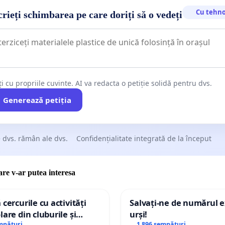
Cu tehno
rieți schimbarea pe care doriți să o vedeți
ți cu propriile cuvinte. AI va redacta o petiție solidă pentru dvs.
Generează petiția
 dvs. rămân ale dvs.
Confidențialitate integrată de la început
care v-ar putea interesa
 cercurile cu activități
Salvați-ne de numărul e
lare din cluburile și
urși!
mnături
1 896 semnături