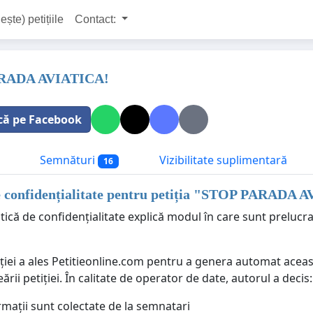
ește) petițiile
Contact:
RADA AVIATICA!
că pe Facebook
Semnături
Vizibilitate suplimentară
16
e confidențialitate pentru petiția "
STOP PARADA A
tică de confidențialitate explică modul în care sunt prelucr
ției a ales Petitieonline.com pentru a genera automat aceast
eării petiției. În calitate de operator de date, autorul a decis:
rmații sunt colectate de la semnatari