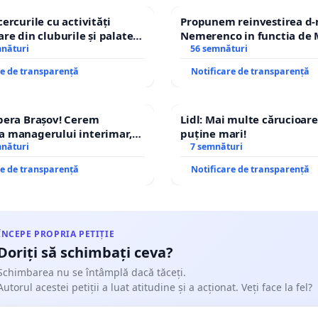
cercurile cu activități
Propunem reinvestirea d-
are din cluburile și palatele
Nemerenco in functia de M
mnături
Sanatatii
56 semnături
re de transparență
Notificare de transparență
pera Brașov! Cerem
Lidl: Mai multe cărucioare
a managerului interimar,
puține mari!
ucian-Marius!
mnături
7 semnături
re de transparență
Notificare de transparență
ÎNCEPE PROPRIA PETIȚIE
Doriți să schimbați ceva?
Schimbarea nu se întâmplă dacă tăceți.
Autorul acestei petiții a luat atitudine și a acționat. Veți face la fel?