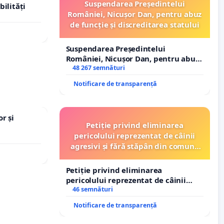
Suspendarea Președintelui
bilități
României, Nicușor Dan, pentru abuz
de funcție și discreditarea statului
Suspendarea Președintelui
României, Nicușor Dan, pentru abuz
de funcție și discreditarea statului
48 267 semnături
Notificare de transparență
r și
Petiție privind eliminarea
pericolului reprezentat de câinii
agresivi și fără stăpân din comuna
Tunari
Petiție privind eliminarea
pericolului reprezentat de câinii
agresivi și fără stăpân din comuna
46 semnături
Tunari
Notificare de transparență