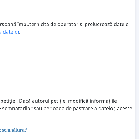
ersoană împuternicită de operator și prelucrează datele
a datelor
.
petiției. Dacă autorul petiției modifică informațiile
le semnatarilor sau perioada de păstrare a datelor, aceste
ez semnătura?