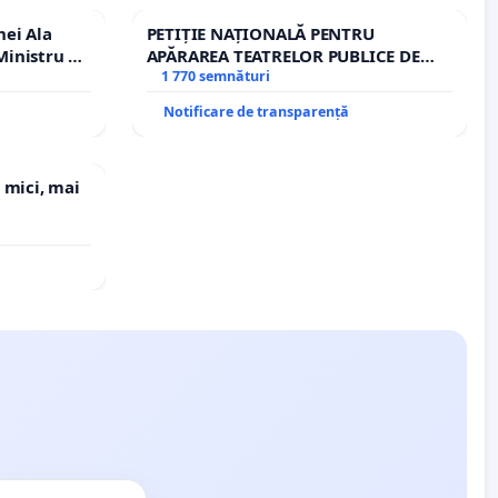
nei Ala
PETIȚIE NAȚIONALĂ PENTRU
inistru al
APĂRAREA TEATRELOR PUBLICE DE
REPERTORIU DIN ROMÂNIA
1 770 semnături
Notificare de transparență
 mici, mai