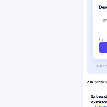
Desc
Scrie
Datele
Alte petiții 
Salvează
extrașco
3 413 se