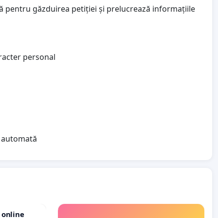
 pentru găzduirea petiției și prelucrează informațiile
aracter personal
ea automată
 online