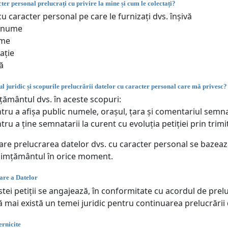
ter personal prelucrați cu privire la mine și cum le colectați?
u caracter personal pe care le furnizați dvs. înșivă
enume
me
ație
ă
l juridic și scopurile prelucrării datelor cu caracter personal care mă privesc?
ământul dvs. în aceste scopuri:
tru a afișa public numele, orașul, țara și comentariul semn
tru a ține semnatarii la curent cu evoluția petiției prin trimi
care prelucrarea datelor dvs. cu caracter personal se bazea
simțământul în orice moment.
are a Datelor
tei petiții se angajează, în conformitate cu acordul de prel
ă mai există un temei juridic pentru continuarea prelucrării
rnicite