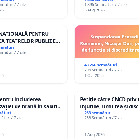
 copiilor
nături / 7 zile
1 896 Semnături / 7 zile
26
5 Aug 2026
 NAȚIONALĂ PENTRU
Suspendarea Președi
A TEATRELOR PUBLICE
României, Nicușor Dan, p
ERTORIU DIN ROMÂNIA
mnături
de funcție și discreditar
nături / 7 zile
48 266 semnături
706 Semnături / 7 zile
26
1 Oct 2025
pentru includerea
Petiție către CNCD priv
ației de hrană în salariul
injuriile, umilirea și di
și protejarea gradațiilor
persoanelor cu dizabilit
nături
263 semnături
turi / 7 zile
258 Semnături / 7 zile
me pentru asistenții
către utilizatorul TikTok
i
26
1 Aug 2026