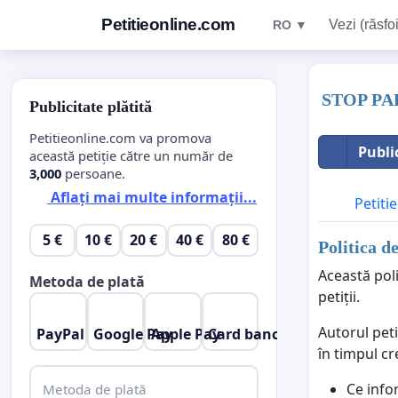
Petitieonline.com
Vezi (răsfoi
RO ▼
STOP PA
Publicitate plătită
Petitieonline.com va promova
Publi
această petiție către un număr de
3,000
persoane.
Aflați mai multe informații...
Petitie
5 €
10 €
20 €
40 €
80 €
Politica d
Această poli
Metoda de plată
petiții.
Autorul peti
PayPal
Google Pay
Apple Pay
Card bancar
în timpul cr
Ce info
Metoda de plată