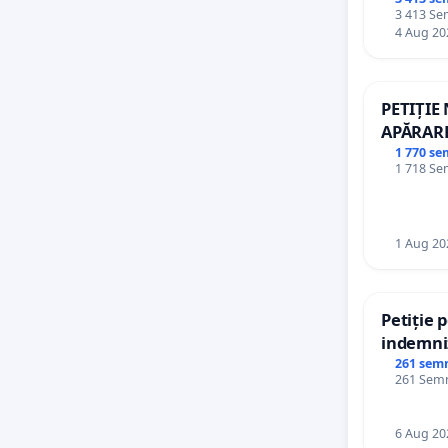
palatele
3 413 Sem
4 Aug 20
PETIȚIE
APĂRARE
DE REP
1 770 se
1 718 Sem
1 Aug 20
Petiție 
indemniz
de bază 
261 sem
261 Semnă
de vechi
personal
6 Aug 20