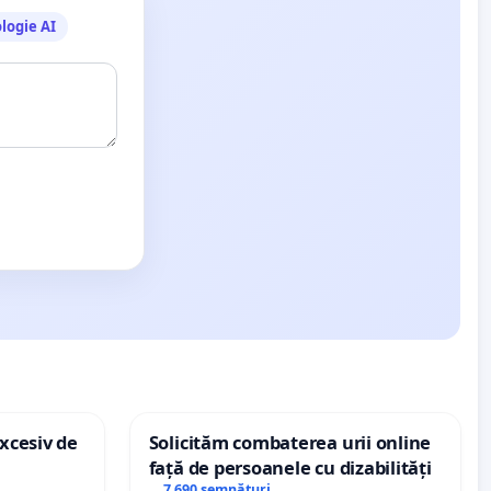
logie AI
xcesiv de
Solicităm combaterea urii online
față de persoanele cu dizabilități
7 690 semnături