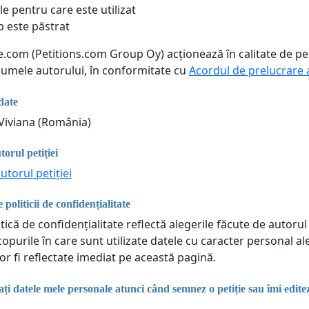
le pentru care este utilizat
p este păstrat
ne.com (Petitions.com Group Oy) acționează în calitate de p
 numele autorului, în conformitate cu
Acordul de prelucrare 
date
Viviana (România)
torul petiției
utorul petiției
 politicii de confidențialitate
tică de confidențialitate reflectă alegerile făcute de autorul 
copurile în care sunt utilizate datele cu caracter personal a
or fi reflectate imediat pe această pagină.
i datele mele personale atunci când semnez o petiție sau îmi edit