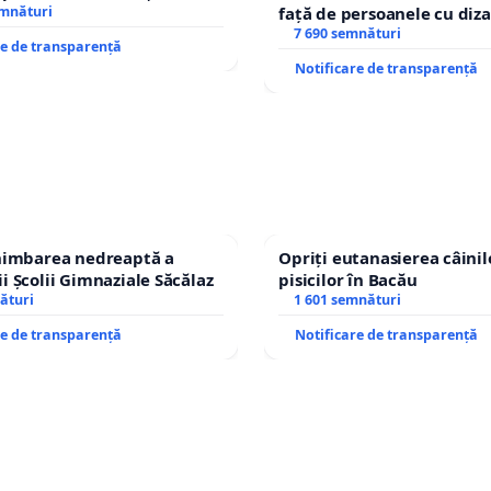
emnături
față de persoanele cu diza
7 690 semnături
re de transparență
Notificare de transparență
chimbarea nedreaptă a
Opriți eutanasierea câinilo
i Școlii Gimnaziale Săcălaz
pisicilor în Bacău
ături
1 601 semnături
re de transparență
Notificare de transparență