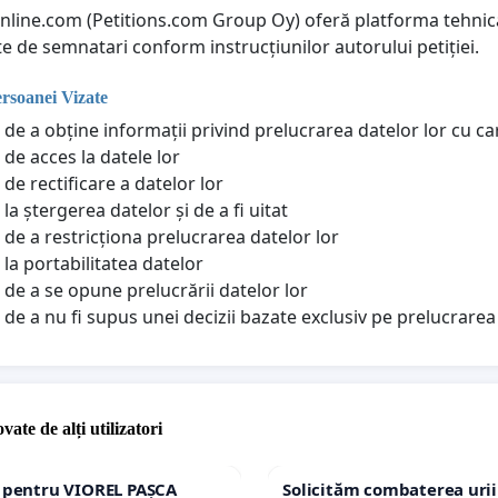
online.com (Petitions.com Group Oy) oferă platforma tehnică
te de semnatari conform instrucțiunilor autorului petiției.
ersoanei Vizate
 de a obține informații privind prelucrarea datelor lor cu c
 de acces la datele lor
de rectificare a datelor lor
la ștergerea datelor și de a fi uitat
 de a restricționa prelucrarea datelor lor
 la portabilitatea datelor
 de a se opune prelucrării datelor lor
 de a nu fi supus unei decizii bazate exclusiv pe prelucrar
vate de alți utilizatori
e pentru VIOREL PAȘCA
Solicităm combaterea urii