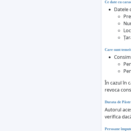
Ce date cu carac
Datele c
Pr
Nu
Loc
Țar
Care sunt temeiu
Consimț
Pen
Pen
În cazul în 
revoca con
Durata de Păstr
Autorul aces
verifica dac
Persoane împute