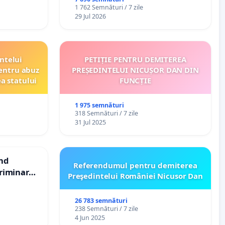
1 762 Semnături / 7 zile
29 Jul 2026
ntelui
PETIȚIE PENTRU DEMITEREA
entru abuz
PREȘEDINTELUI NICUȘOR DAN DIN
ea statului
FUNCȚIE
1 975 semnături
318 Semnături / 7 zile
31 Jul 2025
ind
Referendumul pentru demiterea
scriminarea
Preşedintelui României Nicusor Dan
ăți de
 „Gorici”
26 783 semnături
238 Semnături / 7 zile
4 Jun 2025