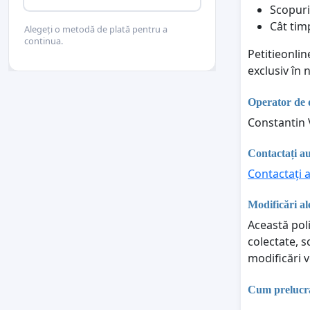
Scopuri
Cât tim
Alegeți o metodă de plată pentru a
continua.
Petitieonli
exclusiv în
Operator de 
Constantin 
Contactați au
Contactați a
Modificări ale
Această poli
colectate, s
modificări v
Cum prelucraț