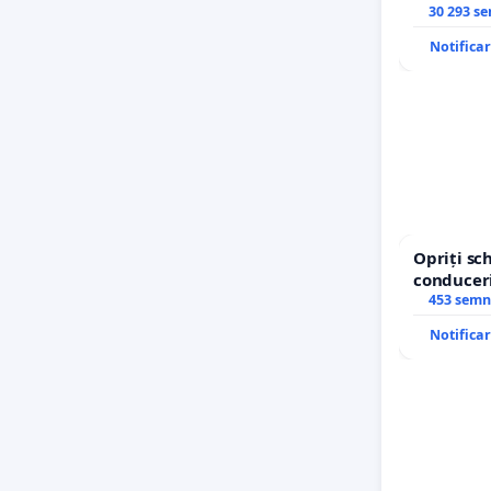
30 293 s
Notifica
Opriți s
conduceri
453 semn
Notifica