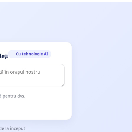
Cu tehnologie AI
deți
dă pentru dvs.
de la început