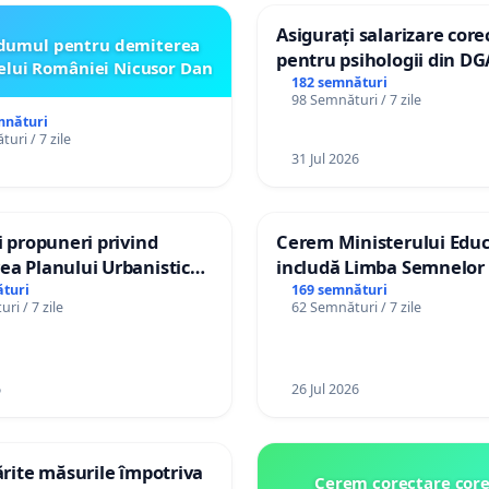
Asigurați salarizare core
dumul pentru demiterea
pentru psihologii din DG
elui României Nicusor Dan
spitale
182 semnături
98 Semnături / 7 zile
mnături
uri / 7 zile
31 Jul 2026
și propuneri privind
Cerem Ministerului Educ
ea Planului Urbanistic
includă Limba Semnelor 
l orașului Ialoveni
alfabetul Braille în școlil
turi
169 semnături
ri / 7 zile
62 Semnături / 7 zile
Republica Moldova!
6
26 Jul 2026
tărite măsurile împotriva
Cerem corectare core