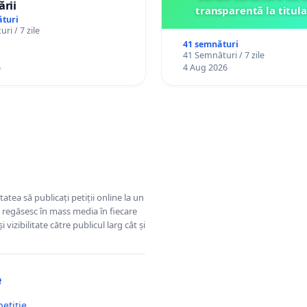
ării
transparentă la titula
turi
ri / 7 zile
41 semnături
41 Semnături / 7 zile
6
4 Aug 2026
tatea să publicați petiții online la un
se regăsesc în mass media în fiecare
 vizibilitate către publicul larg cât și
e
petiție