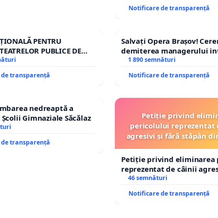
Notificare de transparență
AȚIONALĂ PENTRU
Salvați Opera Brașov! Cer
TEATRELOR PUBLICE DE
demiterea managerului in
IU DIN ROMÂNIA
nături
Petrean Lucian-Marius!
1 890 semnături
e de transparență
Notificare de transparență
himbarea nedreaptă a
Petiție privind elimi
 Școlii Gimnaziale Săcălaz
pericolului reprezentat 
turi
agresivi și fără stăpân 
e de transparență
Tunari
Petiție privind eliminarea 
reprezentat de câinii agresi
stăpân din comuna Tunari
46 semnături
Notificare de transparență