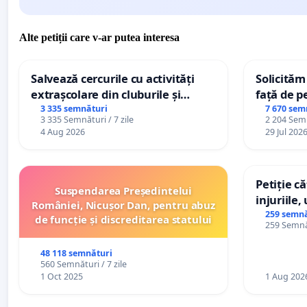
Alte petiții care v-ar putea interesa
Salvează cercurile cu activități
Solicităm
extrașcolare din cluburile și
față de p
palatele copiilor
3 335 semnături
7 670 sem
3 335 Semnături / 7 zile
2 204 Semn
4 Aug 2026
29 Jul 202
Petiție c
Suspendarea Președintelui
injuriile,
României, Nicușor Dan, pentru abuz
persoanel
259 semnă
de funcție și discreditarea statului
259 Semnăt
către util
48 118 semnături
560 Semnături / 7 zile
1 Oct 2025
1 Aug 202