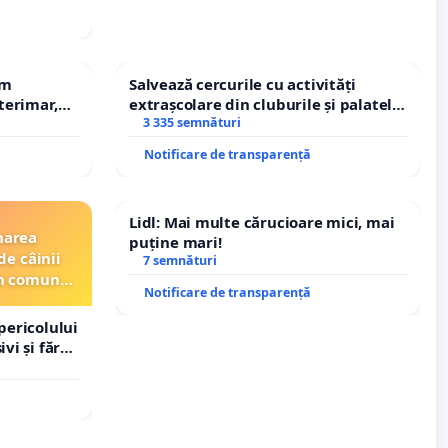
em
Salvează cercurile cu activități
terimar,
extrașcolare din cluburile și palatele
copiilor
3 335 semnături
Notificare de transparență
Lidl: Mai multe cărucioare mici, mai
narea
puține mari!
de câinii
7 semnături
din comuna
Notificare de transparență
pericolului
vi și fără