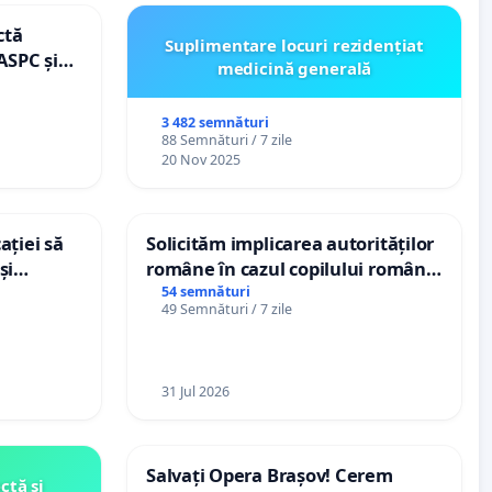
ctă
Suplimentare locuri rezidențiat
ASPC și
medicină generală
3 482 semnături
88 Semnături / 7 zile
20 Nov 2025
ației să
Solicităm implicarea autorităților
și
române în cazul copilului român
e din
Wiliam Kristian Gheorghe, aflat în
54 semnături
49 Semnături / 7 zile
plasament în Danemarca de 12
ani
31 Jul 2026
Salvați Opera Brașov! Cerem
ctă și