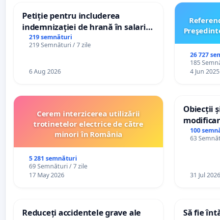
Petiție pentru includerea
Referen
indemnizației de hrană în salariul
Preşedint
de bază și protejarea gradațiilor
219 semnături
219 Semnături / 7 zile
de vechime pentru asistenții
26 727 se
personali
185 Semnăt
6 Aug 2026
4 Jun 2025
Obiecții 
Cerem interzicerea utilizării
modificar
trotinetelor electrice de către
General a
100 semnă
minori în România
63 Semnătu
5 281 semnături
69 Semnături / 7 zile
17 May 2026
31 Jul 202
Reduceți accidentele grave ale
Să fie în