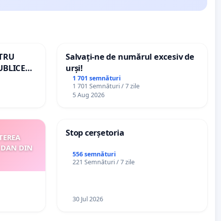
NTRU
Salvați-ne de numărul excesiv de
UBLICE
urși!
MÂNIA
1 701 semnături
1 701 Semnături / 7 zile
5 Aug 2026
Stop cerșetoria
TEREA
 DAN DIN
556 semnături
221 Semnături / 7 zile
30 Jul 2026