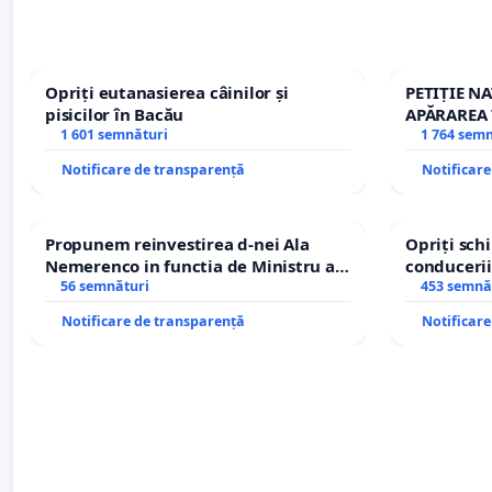
Opriți eutanasierea câinilor și
PETIȚIE N
pisicilor în Bacău
APĂRAREA 
1 601 semnături
REPERTOR
1 764 sem
Notificare de transparență
Notificar
Propunem reinvestirea d-nei Ala
Opriți sc
Nemerenco in functia de Ministru al
conducerii
Sanatatii
56 semnături
453 semnă
Notificare de transparență
Notificar