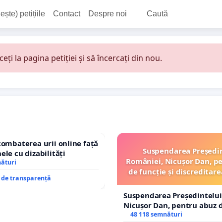
ește) petițiile
Contact
Despre noi
Caută
i la pagina petiției și să încercați din nou.
combaterea urii online față
Suspendarea Președi
ele cu dizabilități
României, Nicușor Dan, p
nături
de funcție și discreditare
e de transparență
Suspendarea Președintelui
Nicușor Dan, pentru abuz d
și discreditarea statului
48 118 semnături