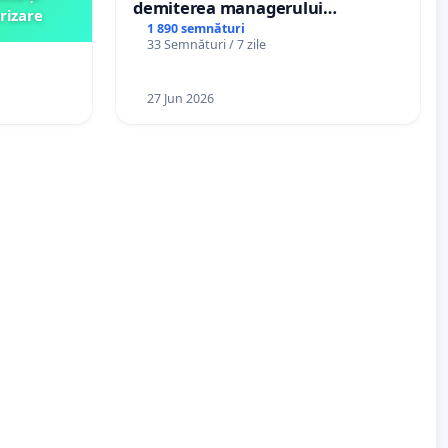
demiterea managerului
rizare
interimar, Petrean Lucian-Marius!
1 890 semnături
33 Semnături / 7 zile
27 Jun 2026