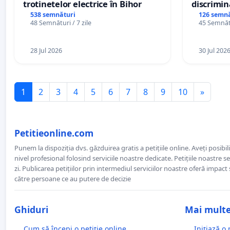
trotinetelor electrice în Bihor
discrimin
538 semnături
126 semnă
48 Semnături / 7 zile
45 Semnătu
28 Jul 2026
30 Jul 202
1
2
3
4
5
6
7
8
9
10
»
Petitieonline.com
Punem la dispoziția dvs. găzduirea gratis a petițiile online. Aveți posibili
nivel profesional folosind serviciile noastre dedicate. Petițiile noastre 
zi. Publicarea petițiilor prin intermediul serviciilor noastre oferă impact și
către persoane ce au putere de decizie
Ghiduri
Mai mult
Cum să începi o petiție online
Inițiază o 