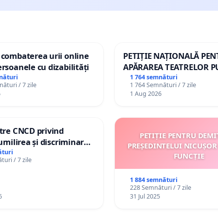
 combaterea urii online
PETIȚIE NAȚIONALĂ PE
ersoanele cu dizabilități
APĂRAREA TEATRELOR P
DE REPERTORIU DIN RO
nături
1 764 semnături
ături / 7 zile
1 764 Semnături / 7 zile
6
1 Aug 2026
ătre CNCD privind
PETIȚIE PENTRU DEMI
 umilirea și discriminarea
PREȘEDINTELUI NICUȘOR
or cu dizabilități de
turi
FUNCȚIE
uri / 7 zile
izatorul TikTok „Gorici”
1 884 semnături
228 Semnături / 7 zile
6
31 Jul 2025