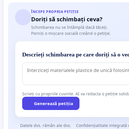
ÎNCEPE PROPRIA PETIȚIE
Doriți să schimbați ceva?
Schimbarea nu se întâmplă dacă tăceți.
Porniți o mișcare socială creând o petiție.
Descrieți schimbarea pe care doriți să o ve
Scrieți cu propriile cuvinte. AI va redacta o petiție soli
Generează petiția
Datele dvs. rămân ale dvs.
Confidențialitate integrată 