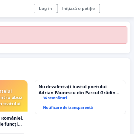
Log in
Inițiază o petiție
Nu dezafectați bustul poetului
ntelui
Adrian Păunescu din Parcul Grădina
entru abuz
Icoanei! Stop cenzurii culturale!
36 semnături
a statului
Notificare de transparență
 României,
e funcție