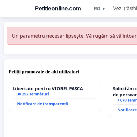
Petitieonline.com
Vezi (răsfoi
RO ▼
Un parametru necesar lipsește. Vă rugăm să vă întoarceț
Petiții promovate de alți utilizatori
Libertate pentru VIOREL PAȘCA
Solicităm 
30 292 semnături
de persoan
7 670 sem
Notificare de transparență
Notificar