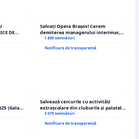
U
Salvați Opera Brașov! Cerem
ICE DE
demiterea managerului interimar,
A
Petrean Lucian-Marius!
1 890 semnături
Notificare de transparență
Salvează cercurile cu activități
25 (Galați
extrașcolare din cluburile și palatele
erea
copiilor
3 079 semnături
lor!
Notificare de transparență