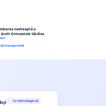
himbarea nedreaptă a
 Școlii Gimnaziale Săcălaz
turi
e de transparență
Cu tehnologie AI
deți