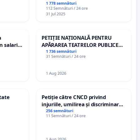
1 778 semnături
112 Semnături / 24 ore
31 Jul 2025
a
PETIȚIE NAȚIONALĂ PENTRU
n salariul
APĂRAREA TEATRELOR PUBLICE
dațiilor
DE REPERTORIU DIN ROMÂNIA
1 736 semnături
31 Semnături / 24 ore
nții
1 Aug 2026
tate
Petiție către CNCD privind
injuriile, umilirea și discriminarea
persoanelor cu dizabilități de
256 semnături
11 Semnături / 24 ore
către utilizatorul TikTok „Gorici”
1 Aug 2026