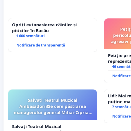
Opriți eutanasierea câinilor și
Peti
pisicilor în Bacău
pericolu
1 600 semnături
agresivi 
Notificare de transparență
Petiție pr
reprezentat
stăpân di
46 semnăt
Notificar
Lidl: Mai 
Salvați Teatrul Muzical
puține mar
Ambasadorii!Se cere păstrarea
7 semnătu
managerului general Mihai-Ciprian
Notificar
ROGOJAN
Salvați Teatrul Muzical