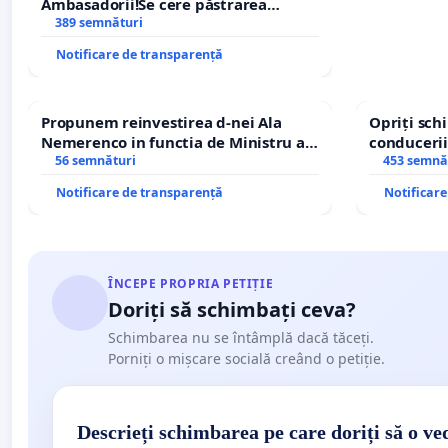
Ambasadorii!Se cere păstrarea
managerului general Mihai-Ciprian
389 semnături
ROGOJAN
Notificare de transparență
Propunem reinvestirea d-nei Ala
Opriți sc
Nemerenco in functia de Ministru al
conducerii
Sanatatii
56 semnături
453 semnă
Notificare de transparență
Notificar
ÎNCEPE PROPRIA PETIȚIE
Doriți să schimbați ceva?
Schimbarea nu se întâmplă dacă tăceți.
Porniți o mișcare socială creând o petiție.
Descrieți schimbarea pe care doriți să o ve