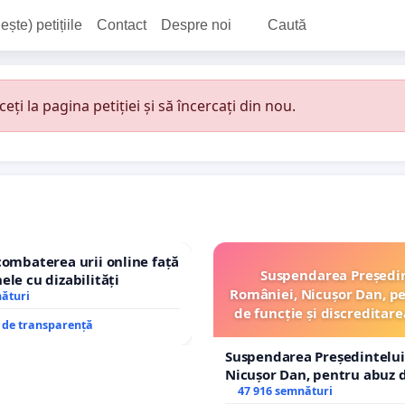
ește) petițiile
Contact
Despre noi
Caută
i la pagina petiției și să încercați din nou.
combaterea urii online față
Suspendarea Președi
ele cu dizabilități
României, Nicușor Dan, p
nături
de funcție și discreditare
e de transparență
Suspendarea Președintelui
Nicușor Dan, pentru abuz d
și discreditarea statului
47 916 semnături