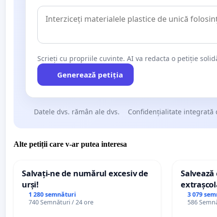
Scrieți cu propriile cuvinte. AI va redacta o petiție soli
Generează petiția
Datele dvs. rămân ale dvs.
Confidențialitate integrată 
Alte petiții care v-ar putea interesa
Salvați-ne de numărul excesiv de
Salvează c
urși!
extrașcol
palatele c
1 280 semnături
3 079 sem
740 Semnături / 24 ore
586 Semnăt