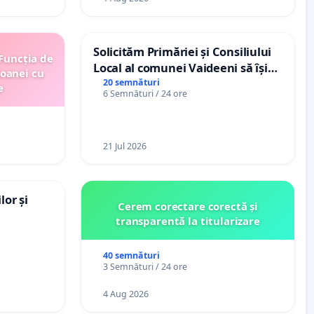
Solicităm Primăriei și Consiliului
 Funcția de
Local al comunei Vaideeni să își
soanei cu
exercite efectiv atribuțiile legale
20 semnături
e
6 Semnături / 24 ore
și să reprezinte interesele
cetățenilor în raport cu APAVIL
S.A, operatorul serviciului de apă!
21 Jul 2026
lor și
Cerem corectare corectă și
transparentă la titularizare
40 semnături
3 Semnături / 24 ore
4 Aug 2026