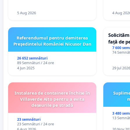
5 Aug 2026
4 Aug 202
Solicităm
Referendumul pentru demiterea
față de p
Preşedintelui României Nicusor Dan
7 600 sem
74 Semnătu
26 652 semnături
89 Semnături / 24 ore
4 Jun 2025
29 Jul 202
Instalarea de containere închise în
Suplime
Villaverde Alto pentru a evita
m
deșeurile pe stradă
3 480 sem
13 Semnătu
23 semnături
23 Semnături / 24 ore
6 Aug 2026
20 Nov 20