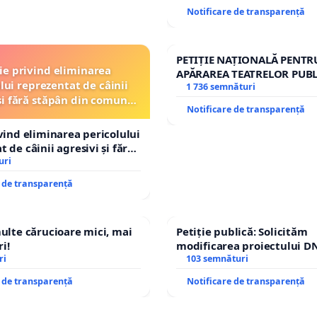
Notificare de transparență
PETIȚIE NAȚIONALĂ PENTR
ție privind eliminarea
APĂRAREA TEATRELOR PUBL
lui reprezentat de câinii
REPERTORIU DIN ROMÂNI
1 736 semnături
și fără stăpân din comuna
Notificare de transparență
Tunari
ivind eliminarea pericolului
 de câinii agresivi și fără
n comuna Tunari
uri
e de transparență
multe cărucioare mici, mai
Petiție publică: Solicităm
i!
modificarea proiectului DN
ri
– Hanu Conachi) prin devi
103 semnături
traseului în afara localități
e de transparență
Notificare de transparență