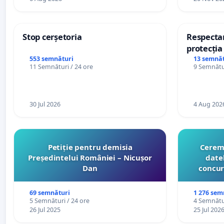
Stop cerșetoria
Respectar
protecția 
casino
553 semnături
13 semnăt
11 Semnături / 24 ore
9 Semnătur
30 Jul 2026
4 Aug 202
Petiție pentru demisia
Cerem 
Președintelui României – Nicușor
date
Dan
concur
organiz
cătr
69 semnături
1 276 sem
5 Semnături / 24 ore
4 Semnătur
26 Jul 2025
25 Jul 202