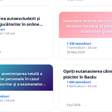
ea autoexcluderii și
Salarizare corecta pentru
jucătorilor în online
Asistent Personal al per
uri
dizabilități grav
i / 24 ore
1 338 semnături
7 Semnături / 24 ore
6
26 May 2026
Opriți eutanasierea câini
anonimizarea totală a
pisicilor în Bacău
lor personale în cazul
1 600 semnături
surilor şi a examenelor
4 Semnături / 24 ore
ate pentru profesori de
e Ministerul Educaţiei
nături
i / 24 ore
6
9 Jul 2026