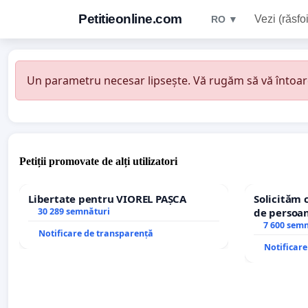
Petitieonline.com
Vezi (răsfoi
RO ▼
Un parametru necesar lipsește. Vă rugăm să vă întoarceț
Petiții promovate de alți utilizatori
Libertate pentru VIOREL PAȘCA
Solicităm 
30 289 semnături
de persoan
7 600 sem
Notificare de transparență
Notificar