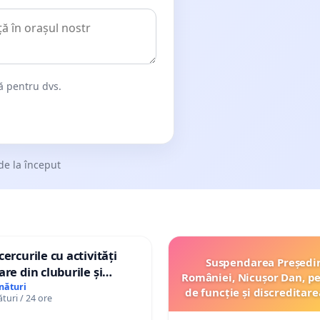
dă pentru dvs.
de la început
ercurile cu activități
Suspendarea Președi
are din cluburile și
României, Nicușor Dan, p
opiilor
nături
de funcție și discreditare
uri / 24 ore