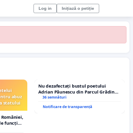
Log in
Inițiază o petiție
Nu dezafectați bustul poetului
ntelui
Adrian Păunescu din Parcul Grădina
entru abuz
Icoanei! Stop cenzurii culturale!
36 semnături
a statului
Notificare de transparență
 României,
e funcție