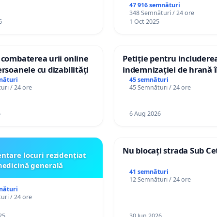
47 916 semnături
348 Semnături / 24 ore
6
1 Oct 2025
 combaterea urii online
Petiție pentru includere
ersoanele cu dizabilități
indemnizației de hrană î
de bază și protejarea gra
nături
45 semnături
ri / 24 ore
45 Semnături / 24 ore
de vechime pentru asiste
personali
6
6 Aug 2026
Nu blocați strada Sub Ce
ntare locuri rezidențiat
edicină generală
41 semnături
12 Semnături / 24 ore
nături
ri / 24 ore
25
30 Jun 2026