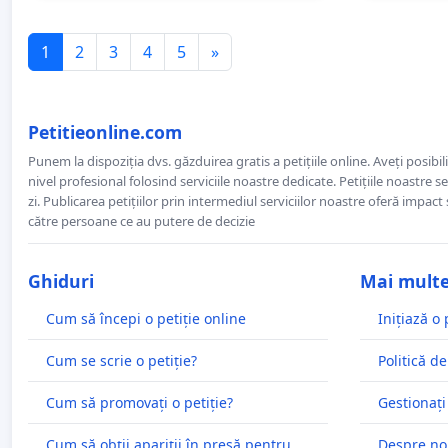
1
2
3
4
5
»
Petitieonline.com
Punem la dispoziția dvs. găzduirea gratis a petițiile online. Aveți posibili
nivel profesional folosind serviciile noastre dedicate. Petițiile noastre 
zi. Publicarea petițiilor prin intermediul serviciilor noastre oferă impact și
către persoane ce au putere de decizie
Ghiduri
Mai mult
Cum să începi o petiție online
Inițiază o 
Cum se scrie o petiție?
Politică de
Cum să promovați o petiție?
Gestionați
Cum să obții apariții în presă pentru
Despre no