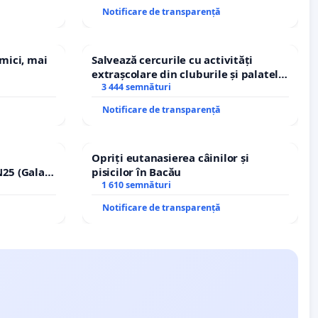
Notificare de transparență
 mici, mai
Salvează cercurile cu activități
extrașcolare din cluburile și palatele
copiilor
3 444 semnături
Notificare de transparență
Opriți eutanasierea câinilor și
25 (Galați
pisicilor în Bacău
erea
1 610 semnături
lor!
Notificare de transparență