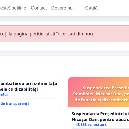
ește) petițiile
Contact
Despre noi
Caută
i la pagina petiției și să încercați din nou.
combaterea urii online față
Suspendarea Președi
ele cu dizabilități
României, Nicușor Dan, p
nături
de funcție și discreditare
e de transparență
Suspendarea Președintelui
Nicușor Dan, pentru abuz d
și discreditarea statului
48 363 semnături