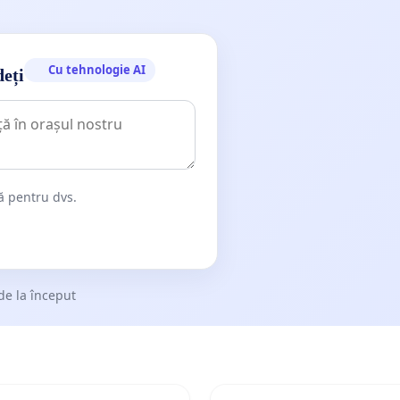
Cu tehnologie AI
deți
dă pentru dvs.
de la început