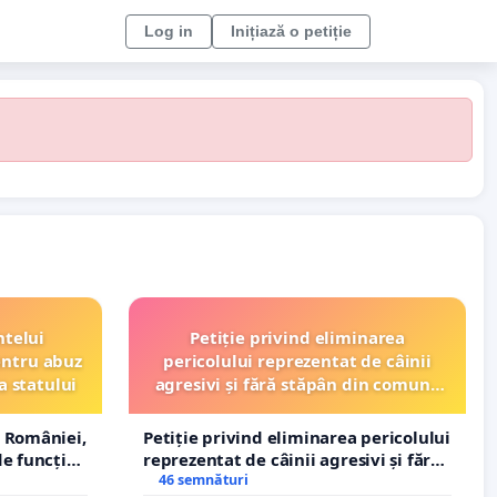
Log in
Inițiază o petiție
ntelui
Petiție privind eliminarea
entru abuz
pericolului reprezentat de câinii
a statului
agresivi și fără stăpân din comuna
Tunari
 României,
Petiție privind eliminarea pericolului
e funcție
reprezentat de câinii agresivi și fără
stăpân din comuna Tunari
46 semnături