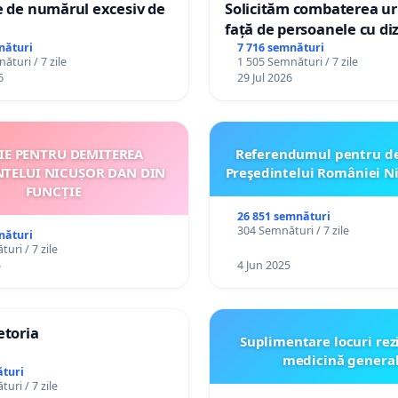
e de numărul excesiv de
Solicităm combaterea uri
față de persoanele cu diz
nături
7 716 semnături
ături / 7 zile
1 505 Semnături / 7 zile
6
29 Jul 2026
ȚIE PENTRU DEMITEREA
Referendumul pentru d
NTELUI NICUȘOR DAN DIN
Preşedintelui României N
FUNCȚIE
26 851 semnături
304 Semnături / 7 zile
nături
uri / 7 zile
5
4 Jun 2025
etoria
Suplimentare locuri rez
medicină genera
turi
uri / 7 zile