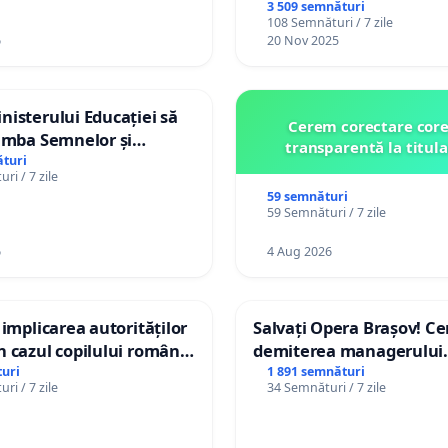
3 509 semnături
108 Semnături / 7 zile
6
20 Nov 2025
isterului Educației să
Cerem corectare core
imba Semnelor și
transparentă la titula
Braille în școlile din
turi
ri / 7 zile
a Moldova!
59 semnături
59 Semnături / 7 zile
6
4 Aug 2026
 implicarea autorităților
Salvați Opera Brașov! C
 cazul copilului român
demiterea managerului
istian Gheorghe, aflat în
interimar, Petrean Lucia
uri
1 891 semnături
ri / 7 zile
34 Semnături / 7 zile
t în Danemarca de 12