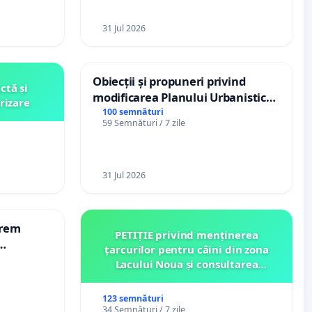
31 Jul 2026
Obiecții și propuneri privind
ctă și
modificarea Planului Urbanistic
rizare
General al orașului Ialoveni
100 semnături
59 Semnături / 7 zile
31 Jul 2026
erem
PETIȚIE privind menținerea
țarcurilor pentru câini din zona
n-Marius!
Lacului Noua și consultarea
comunității înainte de orice
relocare
123 semnături
34 Semnături / 7 zile