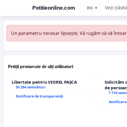
Petitieonline.com
Vezi (răsfoi
RO ▼
Un parametru necesar lipsește. Vă rugăm să vă întoarceț
Petiții promovate de alți utilizatori
Libertate pentru VIOREL PAȘCA
Solicităm 
30 294 semnături
de persoan
7 716 sem
Notificare de transparență
Notificar