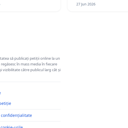
6
27 Jun 2026
tatea să publicați petiții online la un
se regăsesc în mass media în fiecare
 vizibilitate către publicul larg cât și
e
petiție
 confidențialitate
 cookie-urile