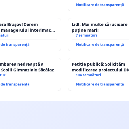
Notificare de transparență
era Brașov! Cerem
Lidl: Mai multe cărucioare
 managerului interimar,
puține mari!
cian-Marius!
nături
7 semnături
e de transparență
Notificare de transparență
himbarea nedreaptă a
Petiție publică: Solicităm
 Școlii Gimnaziale Săcălaz
modificarea proiectului DN
turi
– Hanu Conachi) prin devi
104 semnături
traseului în afara localități
e de transparență
Notificare de transparență