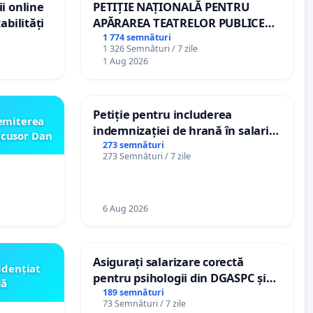
i online
PETIȚIE NAȚIONALĂ PENTRU
abilități
APĂRAREA TEATRELOR PUBLICE
DE REPERTORIU DIN ROMÂNIA
1 774 semnături
1 326 Semnături / 7 zile
1 Aug 2026
Petiție pentru includerea
emiterea
indemnizației de hrană în salariul
icusor Dan
de bază și protejarea gradațiilor
273 semnături
273 Semnături / 7 zile
de vechime pentru asistenții
personali
6 Aug 2026
Asigurați salarizare corectă
idențiat
pentru psihologii din DGASPC și
lă
spitale
189 semnături
73 Semnături / 7 zile