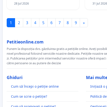
28 Jul 2026
31 Jul 202
1
2
3
4
5
6
7
8
9
»
Petitieonline.com
Punem la dispoziția dvs. găzduirea gratis a petițiile online. Aveți posibili
nivel profesional folosind serviciile noastre dedicate. Petițiile noastre 
zi. Publicarea petițiilor prin intermediul serviciilor noastre oferă impact și
către persoane ce au putere de decizie
Ghiduri
Mai mult
Cum să începi o petiție online
Inițiază o 
Cum se scrie o petiție?
Politică de
Cum să promovați o petiție?
Gestionați