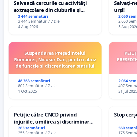
Salvează cercurile cu activități
Salvați-n
extrașcolare din cluburile și
urși!
palatele copiilor
3 444 semnături
2 050 sem
3 444 Semnături / 7 zile
2 050 Semn
4 Aug 2026
5 Aug 202
Suspendarea Președintelui
PETI
României, Nicușor Dan, pentru abuz
PREȘEDI
de funcție și discreditarea statului
48 363 semnături
2 064 sem
802 Semnături / 7 zile
407 Semnăt
1 Oct 2025
31 Jul 202
Petiție către CNCD privind
Stop cerș
injuriile, umilirea și discriminarea
persoanelor cu dizabilități de
263 semnături
560 semnă
255 Semnături / 7 zile
175 Semnăt
către utilizatorul TikTok „Gorici”