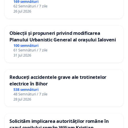
Republica Moldova!
169 semnături
62 Semnături / 7 zile
26 Jul 2026
Obiecții și propuneri privind modificarea
Planului Urbanistic General al orașului Ialoveni
100 semnături
61 Semnături / 7 zile
31 Jul 2026
Reduceți accidentele grave ale trotinetelor
electrice în Bihor
538 semnături
48 Semnături / 7 zile
28 Jul 2026
Solicităm implicarea autorităților române în
cazul copilului român Wiliam Kristian