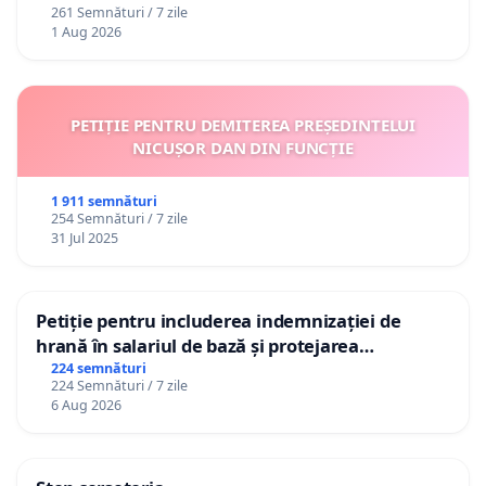
261 Semnături / 7 zile
1 Aug 2026
PETIȚIE PENTRU DEMITEREA PREȘEDINTELUI
NICUȘOR DAN DIN FUNCȚIE
1 911 semnături
254 Semnături / 7 zile
31 Jul 2025
Petiție pentru includerea indemnizației de
hrană în salariul de bază și protejarea
gradațiilor de vechime pentru asistenții
224 semnături
224 Semnături / 7 zile
personali
6 Aug 2026