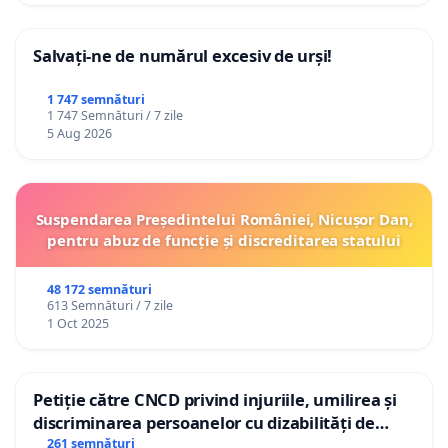
Salvați-ne de numărul excesiv de urși!
1 747 semnături
1 747 Semnături / 7 zile
5 Aug 2026
Suspendarea Președintelui României, Nicușor Dan,
pentru abuz de funcție și discreditarea statului
48 172 semnături
613 Semnături / 7 zile
1 Oct 2025
Petiție către CNCD privind injuriile, umilirea și
discriminarea persoanelor cu dizabilități de
către utilizatorul TikTok „Gorici”
261 semnături