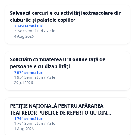
Salvează cercurile cu activități extrașcolare din
cluburile și palatele copiilor
3 349 semnături
3 349 Semnături / 7 zile
4 Aug 2026
Solicităm combaterea urii online față de
persoanele cu dizabilități
7 674 semnături
1 954 Semnături / 7 zile
29 Jul 2026
PETIȚIE NAȚIONALĂ PENTRU APĂRAREA
TEATRELOR PUBLICE DE REPERTORIU DIN
ROMÂNIA
1 764 semnături
1 764 Semnături / 7 zile
1 Aug 2026