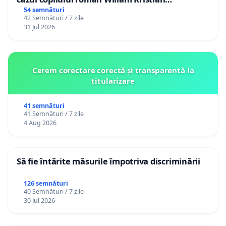
Gheorghe, aflat în plasament în Danemarca de
54 semnături
42 Semnături / 7 zile
12 ani
31 Jul 2026
Cerem corectare corectă și transparentă la
titularizare
41 semnături
41 Semnături / 7 zile
4 Aug 2026
Să fie întărite măsurile împotriva discriminării
126 semnături
40 Semnături / 7 zile
30 Jul 2026