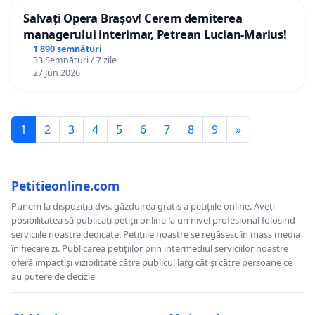
Salvați Opera Brașov! Cerem demiterea
managerului interimar, Petrean Lucian-Marius!
1 890 semnături
33 Semnături / 7 zile
27 Jun 2026
1
2
3
4
5
6
7
8
9
»
Petitieonline.com
Punem la dispoziția dvs. găzduirea gratis a petițiile online. Aveți
posibilitatea să publicați petiții online la un nivel profesional folosind
serviciile noastre dedicate. Petițiile noastre se regăsesc în mass media
în fiecare zi. Publicarea petițiilor prin intermediul serviciilor noastre
oferă impact și vizibilitate către publicul larg cât și către persoane ce
au putere de decizie