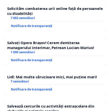
Consultarea publică a comunităților auto și
Solicităm combaterea urii online față de persoanele
moto înaintea modificării legislației.
cu dizabilități
7 692 semnături
Nu solicităm reducerea standardelor de siguranță
Notificare de transparență
rutieră. Solicităm un sistem modern, echitabil,
eficient și orientat către cetățean, care să respecte
Salvați Opera Brașov! Cerem demiterea
atât siguranța rutieră, cât și drepturile
managerului interimar, Petrean Lucian-Marius!
proprietarilor de vehicule.
1 890 semnături
Notificare de transparență
Dacă și tu consideri că sistemul actual trebuie
modernizat și adaptat la realitățile europene,
semnează această petiție.
Lidl: Mai multe cărucioare mici, mai puține mari!
7 semnături
Notificare de transparență
Salvează cercurile cu activități extrașcolare din