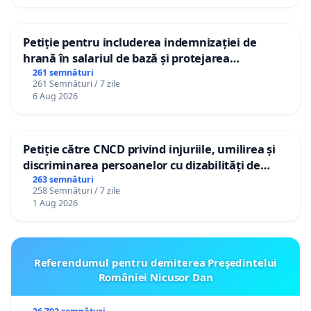
Petiție pentru includerea indemnizației de
hrană în salariul de bază și protejarea
gradațiilor de vechime pentru asistenții
261 semnături
261 Semnături / 7 zile
personali
6 Aug 2026
Petiție către CNCD privind injuriile, umilirea și
discriminarea persoanelor cu dizabilități de
către utilizatorul TikTok „Gorici”
263 semnături
258 Semnături / 7 zile
1 Aug 2026
Referendumul pentru demiterea Preşedintelui
României Nicusor Dan