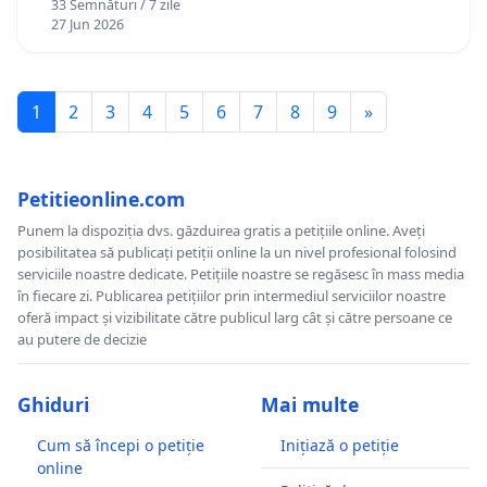
33 Semnături / 7 zile
27 Jun 2026
1
2
3
4
5
6
7
8
9
»
Petitieonline.com
Punem la dispoziția dvs. găzduirea gratis a petițiile online. Aveți
posibilitatea să publicați petiții online la un nivel profesional folosind
serviciile noastre dedicate. Petițiile noastre se regăsesc în mass media
în fiecare zi. Publicarea petițiilor prin intermediul serviciilor noastre
oferă impact și vizibilitate către publicul larg cât și către persoane ce
au putere de decizie
Ghiduri
Mai multe
Cum să începi o petiție
Inițiază o petiție
online