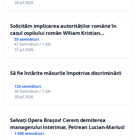
28 Jul 2026
Solicităm implicarea autorităților române în
cazul copilului român Wiliam Kristian
Gheorghe, aflat în plasament în Danemarca de
55 semnături
41 Semnături / 7 zile
12 ani
31 Jul 2026
Să fie întărite măsurile împotriva discriminării
126 semnături
36 Semnături / 7 zile
30 Jul 2026
Salvați Opera Brașov! Cerem demiterea
managerului interimar, Petrean Lucian-Marius!
1 890 semnături