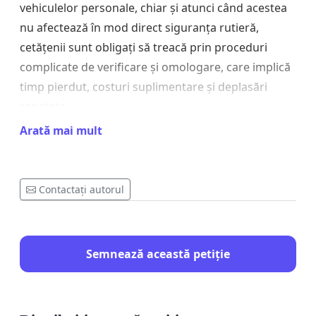
vehiculelor personale, chiar și atunci când acestea
nu afectează în mod direct siguranța rutieră,
cetățenii sunt obligați să treacă prin proceduri
complicate de verificare și omologare, care implică
timp pierdut, costuri suplimentare și deplasări
repetate.
Arată mai mult
Mulți proprietari de vehicule consideră că actualele
proceduri sunt disproporționate și că accentul este
pus prea mult pe sancțiuni și taxe, în locul sprijinirii
Contactați autorul
conformării voluntare și al colaborării cu cetățenii.
Există numeroase situații în care șoferii și
motocicliștii sunt obligați să suporte costuri
Semnează această petiție
repetate pentru reverificări și proceduri
suplimentare până la finalizarea procesului de
conformare, ceea ce generează nemulțumiri și