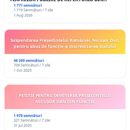
ROMÂNIA
1 771 semnături
1 719 Semnături / 7 zile
1 Aug 2026
Suspendarea Președintelui României, Nicușor Dan,
pentru abuz de funcție și discreditarea statului
48 269 semnături
709 Semnături / 7 zile
1 Oct 2025
PETIȚIE PENTRU DEMITEREA PREȘEDINTELUI
NICUȘOR DAN DIN FUNCȚIE
1 978 semnături
321 Semnături / 7 zile
31 Jul 2025