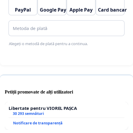
pentru modificările minore care nu afectează
PayPal
Google Pay
Apple Pay
Card bancar
siguranța rutieră.
Reducerea birocrației și a timpilor de așteptare.
Metoda de plată
Creșterea transparenței în procesul de
Alegeți o metodă de plată pentru a continua.
verificare și omologare.
Introducerea unui sistem concurențial prin
autorizarea unor operatori independenți
acreditați pentru anumite servicii.
Revizuirea procedurilor care obligă cetățenii la
Petiții promovate de alți utilizatori
verificări și taxe repetate pentru aceeași
problemă.
Libertate pentru VIOREL PAȘCA
30 293 semnături
Reguli mai clare și mai echilibrate pentru
Notificare de transparență
autoturisme și motociclete.