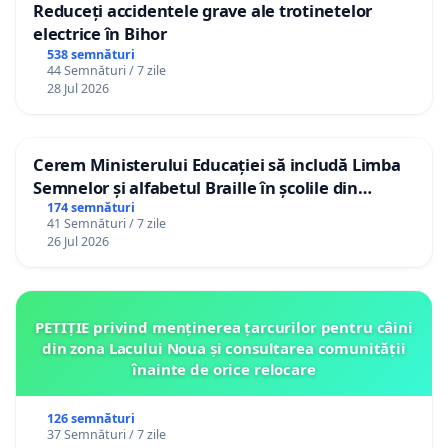
Reduceți accidentele grave ale trotinetelor
electrice în Bihor
538 semnături
44 Semnături / 7 zile
28 Jul 2026
Cerem Ministerului Educației să includă Limba
Semnelor și alfabetul Braille în școlile din
Republica Moldova!
174 semnături
41 Semnături / 7 zile
26 Jul 2026
PETIȚIE privind menținerea țarcurilor pentru câini
din zona Lacului Noua și consultarea comunității
înainte de orice relocare
126 semnături
37 Semnături / 7 zile