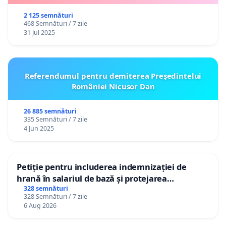
2 125 semnături
468 Semnături / 7 zile
31 Jul 2025
Referendumul pentru demiterea Preşedintelui
României Nicusor Dan
26 885 semnături
335 Semnături / 7 zile
4 Jun 2025
Petiție pentru includerea indemnizației de
hrană în salariul de bază și protejarea
gradațiilor de vechime pentru asistenții
328 semnături
328 Semnături / 7 zile
personali
6 Aug 2026