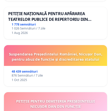
PETIȚIE NAȚIONALĂ PENTRU APĂRAREA
TEATRELOR PUBLICE DE REPERTORIU DIN
ROMÂNIA
1 778 semnături
1 026 Semnături / 7 zile
1 Aug 2026
Suspendarea Președintelui României, Nicușor Dan,
pentru abuz de funcție și discreditarea statului
48 439 semnături
876 Semnături / 7 zile
1 Oct 2025
PETIȚIE PENTRU DEMITEREA PREȘEDINTELUI
NICUȘOR DAN DIN FUNCȚIE