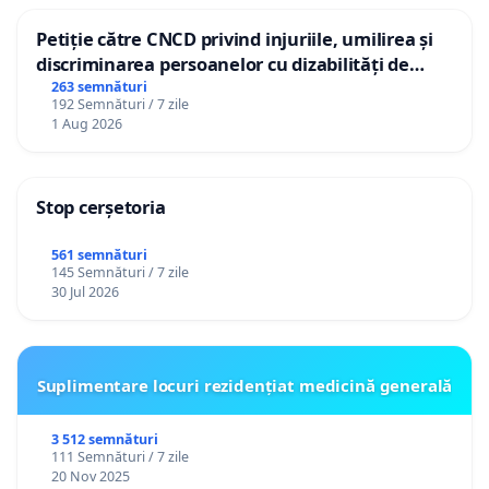
Petiție către CNCD privind injuriile, umilirea și
discriminarea persoanelor cu dizabilități de
către utilizatorul TikTok „Gorici”
263 semnături
192 Semnături / 7 zile
1 Aug 2026
Stop cerșetoria
561 semnături
145 Semnături / 7 zile
30 Jul 2026
Suplimentare locuri rezidențiat medicină generală
3 512 semnături
111 Semnături / 7 zile
20 Nov 2025