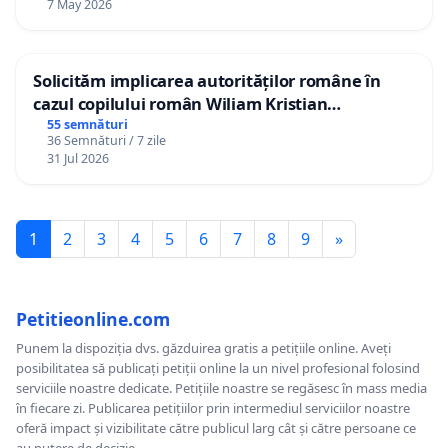
7 May 2026
Solicităm implicarea autorităților române în
cazul copilului român Wiliam Kristian
Gheorghe, aflat în plasament în Danemarca de
55 semnături
36 Semnături / 7 zile
12 ani
31 Jul 2026
1
2
3
4
5
6
7
8
9
»
Petitieonline.com
Punem la dispoziția dvs. găzduirea gratis a petițiile online. Aveți
posibilitatea să publicați petiții online la un nivel profesional folosind
serviciile noastre dedicate. Petițiile noastre se regăsesc în mass media
în fiecare zi. Publicarea petițiilor prin intermediul serviciilor noastre
oferă impact și vizibilitate către publicul larg cât și către persoane ce