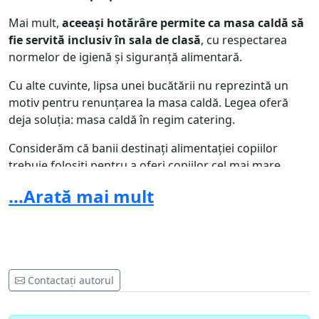
Mai mult,
aceeași hotărâre permite ca
masa caldă să
fie servită inclusiv în sala de clasă
, cu respectarea
normelor de igienă și siguranță alimentară.
Cu alte cuvinte, lipsa unei bucătării nu reprezintă un
motiv pentru renunțarea la masa caldă. Legea oferă
deja soluția: masa caldă în regim catering.
Considerăm că banii destinați alimentației copiilor
trebuie folosiți pentru a oferi copiilor cel mai mare
beneficiu posibil și solicităm autorităților locale să
...Arată mai mult
respecte spiritul și prevederile Programului Național
„Masă Sănătoasă”.
Semnează această petiție dacă susții acordarea unei
mese calde copiilor din comuna Clinceni, județul Ilfov și
utilizarea transparentă a fondurilor publice destinate
Contactați autorul
acestora.