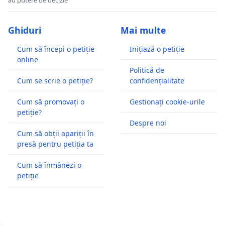
au putere de decizie
Ghiduri
Mai multe
Cum să începi o petiție
Inițiază o petiție
online
Politică de
Cum se scrie o petiție?
confidențialitate
Cum să promovați o
Gestionați cookie-urile
petiție?
Despre noi
Cum să obții apariții în
presă pentru petiția ta
Cum să înmânezi o
petiție