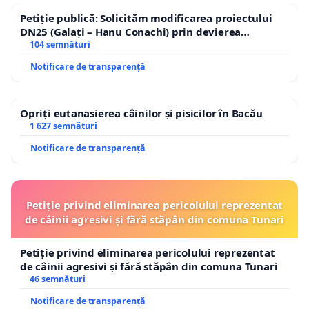
Petiție publică: Solicităm modificarea proiectului
DN25 (Galați – Hanu Conachi) prin devierea
traseului în afara localităților!
104 semnături
Notificare de transparență
Opriți eutanasierea câinilor și pisicilor în Bacău
1 627 semnături
Notificare de transparență
Petiție privind eliminarea pericolului reprezentat
de câinii agresivi și fără stăpân din comuna Tunari
Petiție privind eliminarea pericolului reprezentat
de câinii agresivi și fără stăpân din comuna Tunari
46 semnături
Notificare de transparență