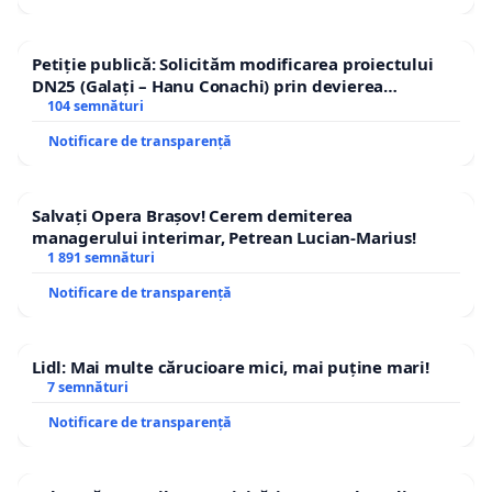
Petiție publică: Solicităm modificarea proiectului
DN25 (Galați – Hanu Conachi) prin devierea
traseului în afara localităților!
104 semnături
Notificare de transparență
Salvați Opera Brașov! Cerem demiterea
managerului interimar, Petrean Lucian-Marius!
1 891 semnături
Notificare de transparență
Lidl: Mai multe cărucioare mici, mai puține mari!
7 semnături
Notificare de transparență