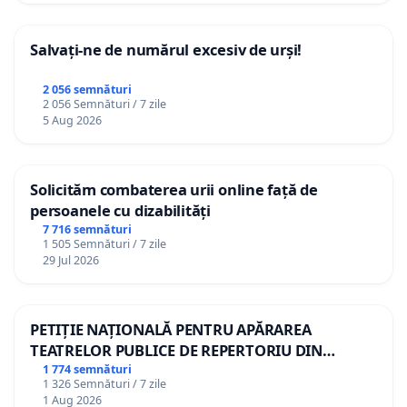
Salvați-ne de numărul excesiv de urși!
2 056 semnături
2 056 Semnături / 7 zile
5 Aug 2026
Solicităm combaterea urii online față de
persoanele cu dizabilități
7 716 semnături
1 505 Semnături / 7 zile
29 Jul 2026
PETIȚIE NAȚIONALĂ PENTRU APĂRAREA
TEATRELOR PUBLICE DE REPERTORIU DIN
ROMÂNIA
1 774 semnături
1 326 Semnături / 7 zile
1 Aug 2026