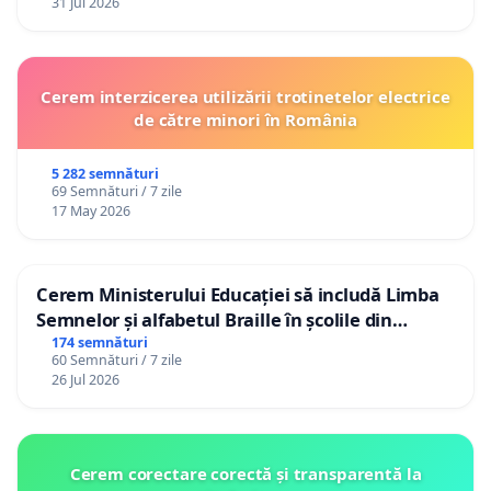
31 Jul 2026
Cerem interzicerea utilizării trotinetelor electrice
de către minori în România
5 282 semnături
69 Semnături / 7 zile
17 May 2026
Cerem Ministerului Educației să includă Limba
Semnelor și alfabetul Braille în școlile din
Republica Moldova!
174 semnături
60 Semnături / 7 zile
26 Jul 2026
Cerem corectare corectă și transparentă la