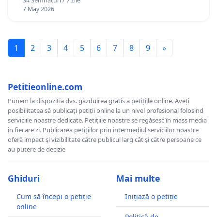
34 Semnături / 7 zile
7 May 2026
1
2
3
4
5
6
7
8
9
»
Petitieonline.com
Punem la dispoziția dvs. găzduirea gratis a petițiile online. Aveți
posibilitatea să publicați petiții online la un nivel profesional folosind
serviciile noastre dedicate. Petițiile noastre se regăsesc în mass media
în fiecare zi. Publicarea petițiilor prin intermediul serviciilor noastre
oferă impact și vizibilitate către publicul larg cât și către persoane ce
au putere de decizie
Ghiduri
Mai multe
Cum să începi o petiție
Inițiază o petiție
online
Politică de