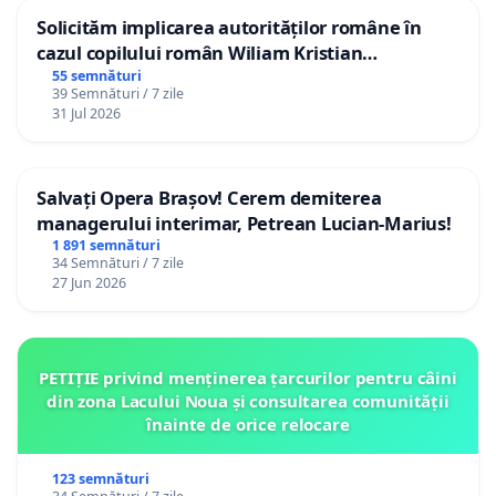
Solicităm implicarea autorităților române în
cazul copilului român Wiliam Kristian
Gheorghe, aflat în plasament în Danemarca de
55 semnături
39 Semnături / 7 zile
12 ani
31 Jul 2026
Salvați Opera Brașov! Cerem demiterea
managerului interimar, Petrean Lucian-Marius!
1 891 semnături
34 Semnături / 7 zile
27 Jun 2026
PETIȚIE privind menținerea țarcurilor pentru câini
din zona Lacului Noua și consultarea comunității
înainte de orice relocare
123 semnături