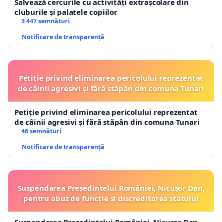
Salvează cercurile cu activități extrașcolare din
cluburile și palatele copiilor
3 447 semnături
Notificare de transparență
Petiție privind eliminarea pericolului reprezentat
de câinii agresivi și fără stăpân din comuna Tunari
Petiție privind eliminarea pericolului reprezentat
de câinii agresivi și fără stăpân din comuna Tunari
46 semnături
Notificare de transparență
Suspendarea Președintelui României, Nicușor Dan,
pentru abuz de funcție și discreditarea statului
Suspendarea Președintelui României, Nicușor Dan,