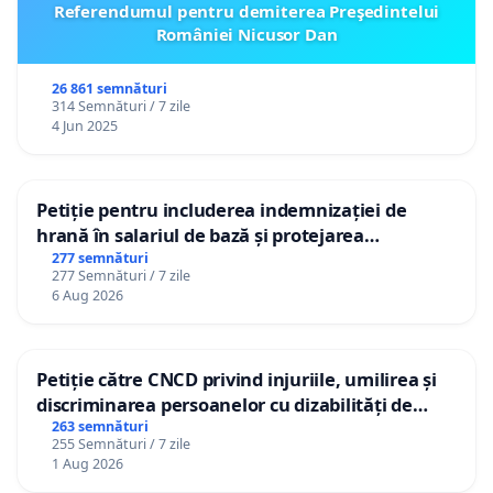
Referendumul pentru demiterea Preşedintelui
României Nicusor Dan
26 861 semnături
314 Semnături / 7 zile
4 Jun 2025
Petiție pentru includerea indemnizației de
hrană în salariul de bază și protejarea
gradațiilor de vechime pentru asistenții
277 semnături
277 Semnături / 7 zile
personali
6 Aug 2026
Petiție către CNCD privind injuriile, umilirea și
discriminarea persoanelor cu dizabilități de
către utilizatorul TikTok „Gorici”
263 semnături
255 Semnături / 7 zile
1 Aug 2026