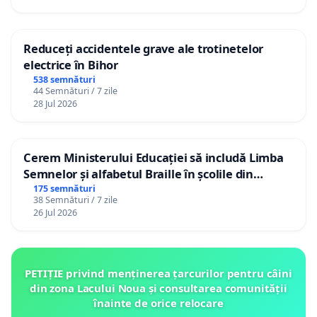
Reduceți accidentele grave ale trotinetelor
electrice în Bihor
538 semnături
44 Semnături / 7 zile
28 Jul 2026
Cerem Ministerului Educației să includă Limba
Semnelor și alfabetul Braille în școlile din
Republica Moldova!
175 semnături
38 Semnături / 7 zile
26 Jul 2026
PETIȚIE privind menținerea țarcurilor pentru câini
din zona Lacului Noua și consultarea comunității
înainte de orice relocare