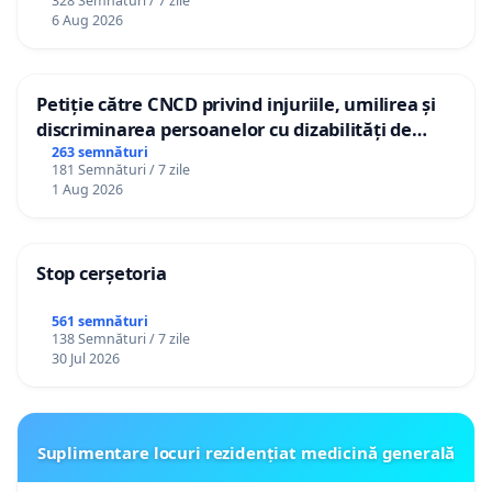
328 Semnături / 7 zile
personali
6 Aug 2026
Petiție către CNCD privind injuriile, umilirea și
discriminarea persoanelor cu dizabilități de
către utilizatorul TikTok „Gorici”
263 semnături
181 Semnături / 7 zile
1 Aug 2026
Stop cerșetoria
561 semnături
138 Semnături / 7 zile
30 Jul 2026
Suplimentare locuri rezidențiat medicină generală