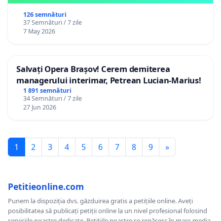
126 semnături
37 Semnături / 7 zile
7 May 2026
Salvați Opera Brașov! Cerem demiterea
managerului interimar, Petrean Lucian-Marius!
1 891 semnături
34 Semnături / 7 zile
27 Jun 2026
1
2
3
4
5
6
7
8
9
»
Petitieonline.com
Punem la dispoziția dvs. găzduirea gratis a petițiile online. Aveți
posibilitatea să publicați petiții online la un nivel profesional folosind
serviciile noastre dedicate. Petițiile noastre se regăsesc în mass media