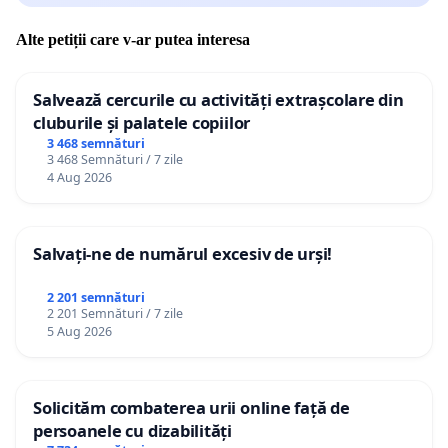
examenelor, astfel încât toți candidații să
beneficieze de condiții adecvate de lucru și
Alte petiții care v-ar putea interesa
de un mediu favorabil evaluării.
Salvează cercurile cu activități extrașcolare din
Instruirea suplimentară a observatorilor și a
cluburile și palatele copiilor
personalului implicat în desfășurarea
3 468 semnături
3 468 Semnături / 7 zile
examenelor naționale privind comunicarea
4 Aug 2026
profesională și respectuoasă cu elevii.
Salvați-ne de numărul excesiv de urși!
Examenele naționale trebuie să reprezinte o
2 201 semnături
evaluare obiectivă a competențelor dobândite, nu o
2 201 Semnături / 7 zile
5 Aug 2026
probă care transformă evaluarea într-un obstacol.
Solicităm respectuos examinarea cu maximă
Solicităm combaterea urii online față de
seriozitate a aspectelor semnalate și adoptarea
persoanele cu dizabilități
măsurilor necesare pentru asigurarea unui proces