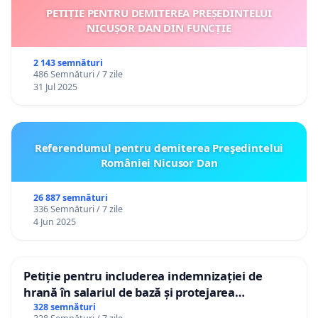
PETIȚIE PENTRU DEMITEREA PREȘEDINTELUI
NICUȘOR DAN DIN FUNCȚIE
2 143 semnături
486 Semnături / 7 zile
31 Jul 2025
Referendumul pentru demiterea Preşedintelui
României Nicusor Dan
26 887 semnături
336 Semnături / 7 zile
4 Jun 2025
Petiție pentru includerea indemnizației de
hrană în salariul de bază și protejarea
gradațiilor de vechime pentru asistenții
328 semnături