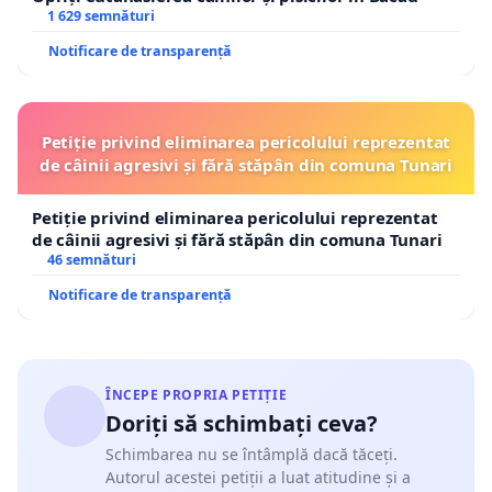
1 629 semnături
Notificare de transparență
CERINȚELE NOASTRE FERME
Petiție privind eliminarea pericolului reprezentat
Reanalizarea gradului de dificultate al
de câinii agresivi și fără stăpân din comuna Tunari
subiectelor de examen și evaluarea
conformității acestora cu programa școlară
Petiție privind eliminarea pericolului reprezentat
și cu standardele utilizate în sesiunile
de câinii agresivi și fără stăpân din comuna Tunari
46 semnături
anterioare.
Notificare de transparență
Ajustarea baremului de evaluare și de
convertire a punctajului în note, astfel încât
rezultatele finale să reflecte în mod echitabil
ÎNCEPE PROPRIA PETIȚIE
nivelul real de pregătire al candidaților.
Doriți să schimbați ceva?
Schimbarea nu se întâmplă dacă tăceți.
Revizuirea și flexibilizarea baremului de
Autorul acestei petiții a luat atitudine și a
evaluare, prin acordarea punctajului pentru