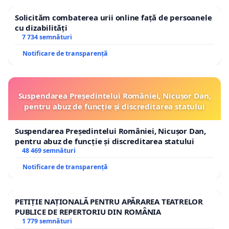
Considerăm că examenul de bacalaureat
Solicităm combaterea urii online față de persoanele
trebuie să evalueze cunoștințele și
cu dizabilități
competențele dobândite de elevi pe parcursul
7 734 semnături
studiilor, oferindu-le tuturor șanse egale de
Notificare de transparență
reușită.
Suspendarea Președintelui României, Nicușor Dan,
pentru abuz de funcție și discreditarea statului
Deficiențe în organizarea examenului și
crearea unui mediu nefavorabil desfășurării
Suspendarea Președintelui României, Nicușor Dan,
evaluării
pentru abuz de funcție și discreditarea statului
Pe lângă dificultățile legate de conținutul
48 469 semnături
testului, semnalăm o serie de probleme
Notificare de transparență
organizatorice care au afectat desfășurarea
examenului și starea emoțională a elevilor.
PETIȚIE NAȚIONALĂ PENTRU APĂRAREA TEATRELOR
Elevii au fost nevoiți să aștepte aproximativ o
PUBLICE DE REPERTORIU DIN ROMÂNIA
1 779 semnături
oră până la distribuirea materialelor de