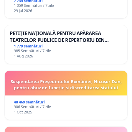
7 734 semnături
de evaluare corect, transparent și echitabil pentru
1 059 Semnături / 7 zile
29 Jul 2026
toți candidații.
PETIȚIE NAȚIONALĂ PENTRU APĂRAREA
TEATRELOR PUBLICE DE REPERTORIU DIN
Cu respect,
ROMÂNIA
1 779 semnături
985 Semnături / 7 zile
Semnatarii petiției
1 Aug 2026
Absolvenții CEEA „Ștefan Neaga” și ai profilului Arte –
Muzică
Sesiunea de bacalaureat 2026
Suspendarea Președintelui României, Nicușor Dan,
pentru abuz de funcție și discreditarea statului
48 469 semnături
906 Semnături / 7 zile
1 Oct 2025