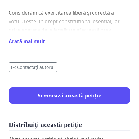
Considerăm că exercitarea liberă și corectă a
votului este un drept constituțional esențial, iar
orice abatere de la legalitate afectează grav
democrația și încrederea cetățenilor în instituțiile
Arată mai mult
statului.
Contactați autorul
În temeiul dreptului la petiționare, garantat de
Constituția României, solicităm investigarea
urgentă a situației și dispunerea măsurilor
Semnează această petiție
necesare pentru reluarea alegerilor în condiții de
legalitate și transparență.
Distribuiți această petiție