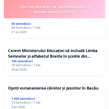
Oprirea petrecerilor zgomotoase de la
Restaurantul 8 Infinity
84 semnături
84 Semnături / 7 zile
31 Jul 2026
Cerem Ministerului Educației să includă Limba
Semnelor și alfabetul Braille în școlile din
Republica Moldova!
169 semnături
78 Semnături / 7 zile
26 Jul 2026
Opriți eutanasierea câinilor și pisicilor în Bacău
1 600 semnături
73 Semnături / 7 zile
9 Jul 2026