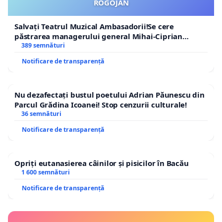
ROGOJAN
Salvați Teatrul Muzical Ambasadorii!Se cere
păstrarea managerului general Mihai-Ciprian
ROGOJAN
389 semnături
Notificare de transparență
Nu dezafectați bustul poetului Adrian Păunescu din
Parcul Grădina Icoanei! Stop cenzurii culturale!
36 semnături
Notificare de transparență
Opriți eutanasierea câinilor și pisicilor în Bacău
1 600 semnături
Notificare de transparență