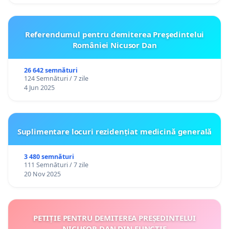
Referendumul pentru demiterea Preşedintelui
României Nicusor Dan
26 642 semnături
124 Semnături / 7 zile
4 Jun 2025
Suplimentare locuri rezidențiat medicină generală
3 480 semnături
111 Semnături / 7 zile
20 Nov 2025
PETIȚIE PENTRU DEMITEREA PREȘEDINTELUI
NICUȘOR DAN DIN FUNCȚIE