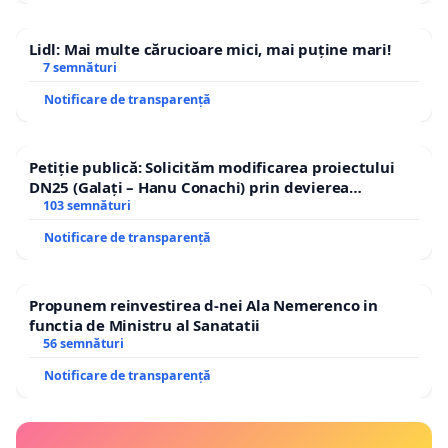
Lidl: Mai multe cărucioare mici, mai puține mari!
7 semnături
Notificare de transparență
Petiție publică: Solicităm modificarea proiectului
DN25 (Galați – Hanu Conachi) prin devierea
traseului în afara localităților!
103 semnături
Notificare de transparență
Propunem reinvestirea d-nei Ala Nemerenco in
functia de Ministru al Sanatatii
56 semnături
Notificare de transparență