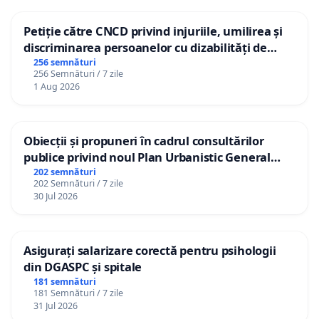
Petiție către CNCD privind injuriile, umilirea și
discriminarea persoanelor cu dizabilități de
către utilizatorul TikTok „Gorici”
256 semnături
256 Semnături / 7 zile
1 Aug 2026
Obiecții și propuneri în cadrul consultărilor
publice privind noul Plan Urbanistic General
(PUG) Ialoveni
202 semnături
202 Semnături / 7 zile
30 Jul 2026
Asigurați salarizare corectă pentru psihologii
din DGASPC și spitale
181 semnături
181 Semnături / 7 zile
31 Jul 2026