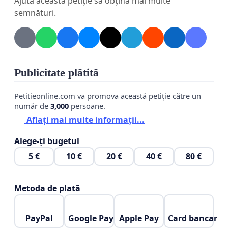
Ajută această petiție să obțină mai multe
semnături.
Publicitate plătită
Petitieonline.com va promova această petiție către un
număr de
3,000
persoane.
Aflați mai multe informații...
Alege-ți bugetul
5 €
10 €
20 €
40 €
80 €
Metoda de plată
PayPal
Google Pay
Apple Pay
Card bancar