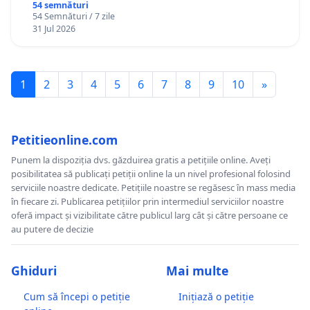
Gheorghe, aflat în plasament în Danemarca de
54 semnături
54 Semnături / 7 zile
12 ani
31 Jul 2026
1
2
3
4
5
6
7
8
9
10
»
Petitieonline.com
Punem la dispoziția dvs. găzduirea gratis a petițiile online. Aveți
posibilitatea să publicați petiții online la un nivel profesional folosind
serviciile noastre dedicate. Petițiile noastre se regăsesc în mass media
în fiecare zi. Publicarea petițiilor prin intermediul serviciilor noastre
oferă impact și vizibilitate către publicul larg cât și către persoane ce
au putere de decizie
Ghiduri
Mai multe
Cum să începi o petiție
Inițiază o petiție