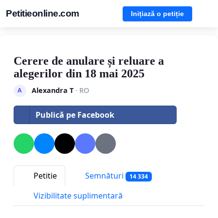
Petitieonline.com
Inițiază o petiție
Cerere de anulare și reluare a
alegerilor din 18 mai 2025
Alexandra T
· RO
A
Publică pe Facebook
Petitie
Semnături
14 334
Vizibilitate suplimentară