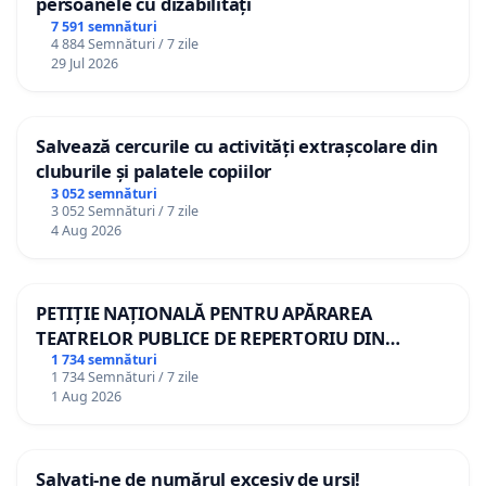
persoanele cu dizabilități
7 591 semnături
4 884 Semnături / 7 zile
29 Jul 2026
Salvează cercurile cu activități extrașcolare din
cluburile și palatele copiilor
3 052 semnături
3 052 Semnături / 7 zile
4 Aug 2026
PETIȚIE NAȚIONALĂ PENTRU APĂRAREA
TEATRELOR PUBLICE DE REPERTORIU DIN
ROMÂNIA
1 734 semnături
1 734 Semnături / 7 zile
1 Aug 2026
Salvați-ne de numărul excesiv de urși!