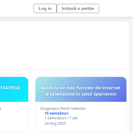
Log in
Inițiază o petiție
 TEATRELE
Acces la un nou furnizor de internet
și televiziune în satul Sperieteni
e
Dragnescu Florin-Valentin
15 semnături
1 Semnături / 7 zile
24 Aug 2025