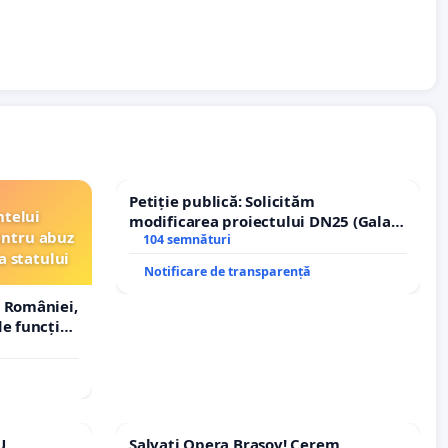
Petiție publică: Solicităm
ntelui
modificarea proiectului DN25 (Galați
entru abuz
– Hanu Conachi) prin devierea
104 semnături
a statului
traseului în afara localităților!
Notificare de transparență
 României,
e funcție
U
Salvați Opera Brașov! Cerem