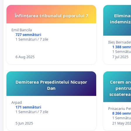
Înființarea tribunalul poporului 7
Elimina
indemniza
Emil Bancila
727 semnături
1 Semnături / 7 zile
Ilieș Bernade
1 388 sem
1 Semnături
6 Aug 2025
7 Jul 2025
Demiterea Președintelui Nicușor
Cerem are
Dan
pentru 
scoaterea 
Arpad
171 semnături
Prisacariu Pe
1 Semnături / 7 zile
8 266 sem
1 Semnături
5 Jun 2025
21 May 20