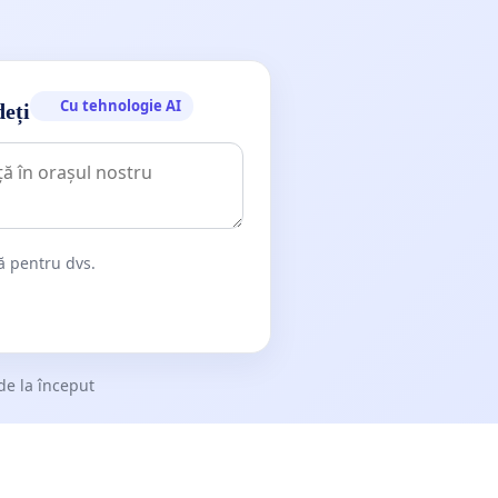
Cu tehnologie AI
deți
dă pentru dvs.
de la început