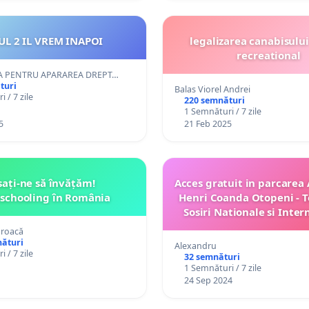
UL 2 IL VREM INAPOI
legalizarea canabisulu
recreational
A PENTRU APARAREA DREPT…
turi
Balas Viorel Andrei
 / 7 zile
220 semnături
1 Semnături / 7 zile
5
21 Feb 2025
sați-ne să învățăm!
Acces gratuit in parcarea
chooling în România
Henri Coanda Otopeni - 
Sosiri Nationale si Inter
oroacă
nături
Alexandru
 / 7 zile
32 semnături
1 Semnături / 7 zile
24 Sep 2024