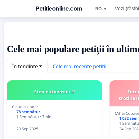
Petitieonline.com
Vezi (răsfoi
RO ▼
Cele mai populare petiții în ultime
În tendințe
Cele mai recente petiții
Stop eutanasiei !!!
Inte
trotinet
Claudia Unger
78 semnături
Mihai Copac
1 Semnături / 7 zile
1 032 sem
1 Semnături
29 Sep 2025
24 Sep 202