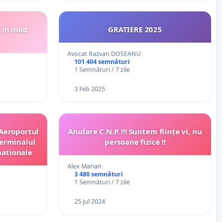
i in mod
GRATIERE 2025
Avocat Razvan DOSEANU
101 404 semnături
1 Semnături / 7 zile
3 Feb 2025
 Aeroportul
Anulare C.N.P. !!! Suntem ființe vi, nu
Terminalul
persoane fizice !!
nationale
Alex Marian
3 480 semnături
1 Semnături / 7 zile
25 Jul 2024