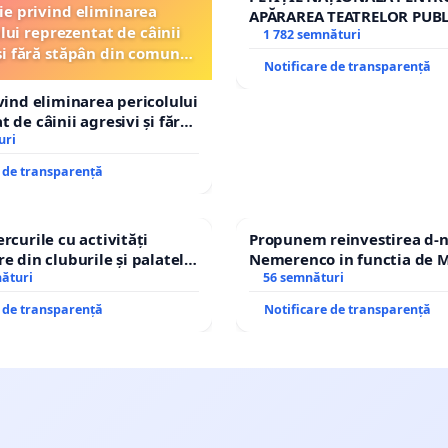
ție privind eliminarea
APĂRAREA TEATRELOR PUBL
lui reprezentat de câinii
REPERTORIU DIN ROMÂNI
1 782 semnături
și fără stăpân din comuna
Notificare de transparență
Tunari
ivind eliminarea pericolului
 de câinii agresivi și fără
n comuna Tunari
uri
e de transparență
rcurile cu activități
Propunem reinvestirea d-n
e din cluburile și palatele
Nemerenco in functia de M
nături
Sanatatii
56 semnături
e de transparență
Notificare de transparență