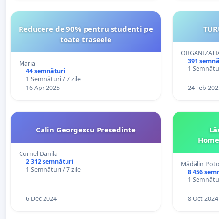
Reducere de 90% pentru studenti pe
TUR
toate traseele
ORGANIZATI
391 semnă
Maria
1 Semnături
44 semnături
1 Semnături / 7 zile
16 Apr 2025
24 Feb 202
Calin Georgescu Presedinte
Lă
Homes
Cornel Danila
2 312 semnături
Mădălin Pot
1 Semnături / 7 zile
8 456 sem
1 Semnături
6 Dec 2024
8 Oct 2024