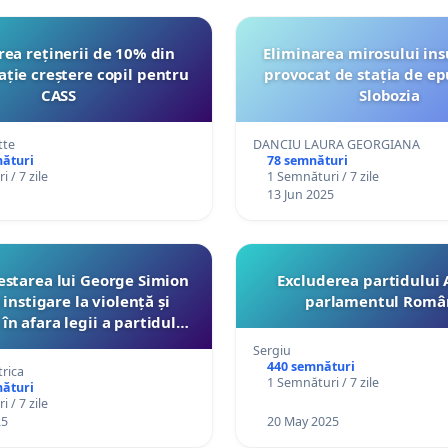
rea reținerii de 10% din
Eliminarea mirosului ins
ție creștere copil pentru
provocat de stația de ep
CASS
Slobozia
tte
DANCIU LAURA GEORGIANA
nături
78 semnături
 / 7 zile
1 Semnături / 7 zile
13 Jun 2025
starea lui George Simion
Excluderea partidului 
instigare la violență și
parlamentul Româ
în afara legii a partidului
AUR
Sergiu
440 semnături
trica
1 Semnături / 7 zile
nături
 / 7 zile
25
20 May 2025