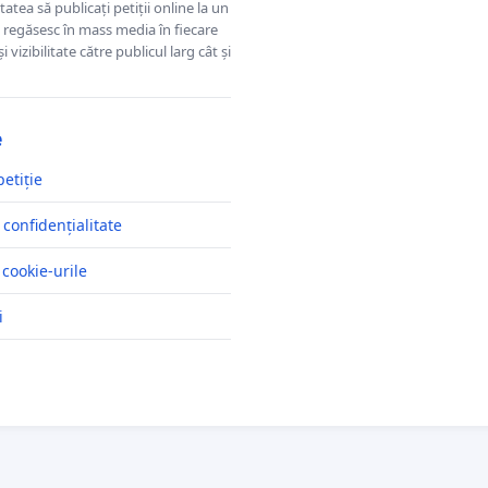
tatea să publicați petiții online la un
se regăsesc în mass media în fiecare
 vizibilitate către publicul larg cât și
e
petiție
 confidențialitate
 cookie-urile
i