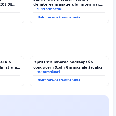
ICE DE
demiterea managerului interimar,
A
Petrean Lucian-Marius!
1 891 semnături
Notificare de transparență
ei Ala
Opriți schimbarea nedreaptă a
inistru al
conducerii Școlii Gimnaziale Săcălaz
454 semnături
Notificare de transparență