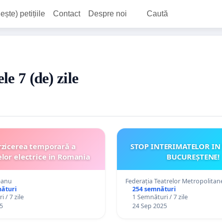
ește) petițiile
Contact
Despre noi
Caută
le 7 (de) zile
rzicerea temporară a
STOP INTERIMATELOR IN
elor electrice in Romania
BUCUREȘTENE!
eanu
Federația Teatrelor Metropolitan
nături
254 semnături
 / 7 zile
1 Semnături / 7 zile
5
24 Sep 2025