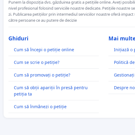
Punem la dispoziția dvs. găzduirea gratis a petițiile online. Aveți posibili
nivel profesional folosind serviciile noastre dedicate. Petițiile noastre 
zi. Publicarea petițiilor prin intermediul serviciilor noastre oferă impact și
către persoane ce au putere de decizie
Ghiduri
Mai mult
Cum să începi o petiție online
Inițiază o 
Cum se scrie o petiție?
Politică de
Cum să promovați o petiție?
Gestionați
Cum să obții apariții în presă pentru
Despre no
petiția ta
Cum să înmânezi o petiție