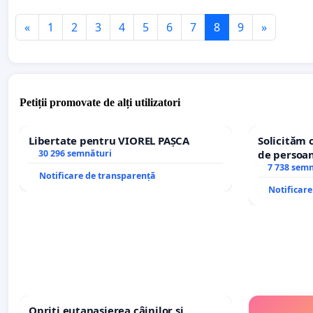
«
1
2
3
4
5
6
7
8
9
»
Petiții promovate de alți utilizatori
Libertate pentru VIOREL PAȘCA
Solicităm 
30 296 semnături
de persoan
7 738 sem
Notificare de transparență
Notificar
Opriți eutanasierea câinilor și