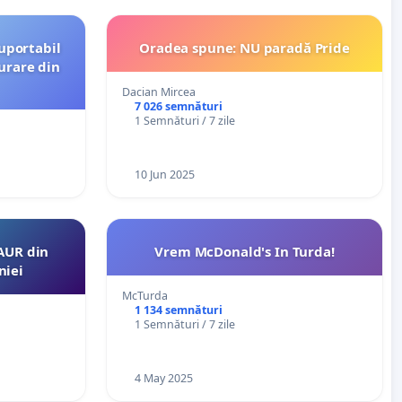
uportabil
Oradea spune: NU paradă Pride
urare din
Dacian Mircea
7 026 semnături
1 Semnături / 7 zile
10 Jun 2025
AUR din
Vrem McDonald's In Turda!
niei
McTurda
1 134 semnături
1 Semnături / 7 zile
4 May 2025