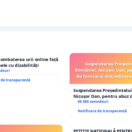
combaterea urii online față
Suspendarea Președi
ele cu dizabilități
României, Nicușor Dan, p
nături
de funcție și discreditare
e de transparență
Suspendarea Președintelui
Nicușor Dan, pentru abuz d
și discreditarea statului
48 489 semnături
Notificare de transparență
PETIȚIE NAȚIONALĂ PENTR