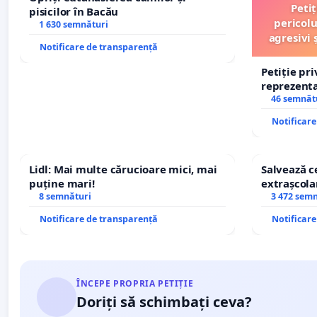
Peti
pisicilor în Bacău
pericolu
1 630 semnături
agresivi 
Notificare de transparență
Petiție pr
reprezentat
stăpân di
46 semnăt
Notificar
Lidl: Mai multe cărucioare mici, mai
Salvează ce
puține mari!
extrașcolar
8 semnături
copiilor
3 472 sem
Notificare de transparență
Notificar
ÎNCEPE PROPRIA PETIȚIE
Doriți să schimbați ceva?