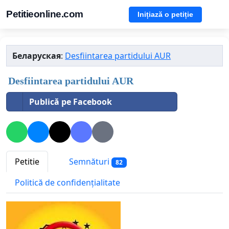
Petitieonline.com
Inițiază o petiție
Беларуская
:
Desfiintarea partidului AUR
Desfiintarea partidului AUR
Publică pe Facebook
Petitie
Semnături
82
Politică de confidențialitate