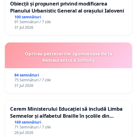
Obiecții și propuneri privind modificarea
Planului Urbanistic General al orașului Ialoveni
100 semnături
91 Semnături / 7 zile
31 Jul 2026
Oprirea petrecerilor zgomotoase de la
Restaurantul 8 Infinity
84 semnături
75 Semnături / 7 zile
31 Jul 2026
Cerem Ministerului Educației să includă Limba
Semnelor și alfabetul Braille în școlile din
Republica Moldova!
169 semnături
71 Semnături / 7 zile
26 Jul 2026