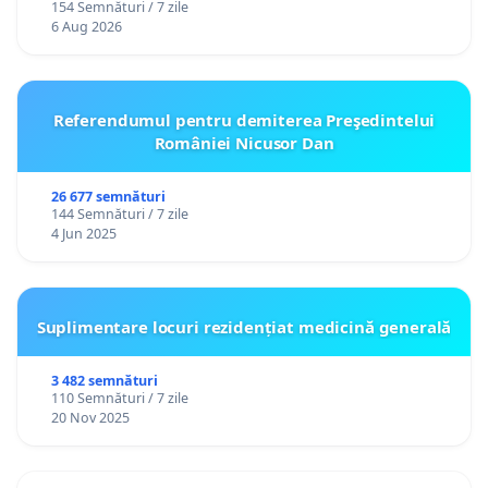
154 Semnături / 7 zile
personali
6 Aug 2026
Referendumul pentru demiterea Preşedintelui
României Nicusor Dan
26 677 semnături
144 Semnături / 7 zile
4 Jun 2025
Suplimentare locuri rezidențiat medicină generală
3 482 semnături
110 Semnături / 7 zile
20 Nov 2025