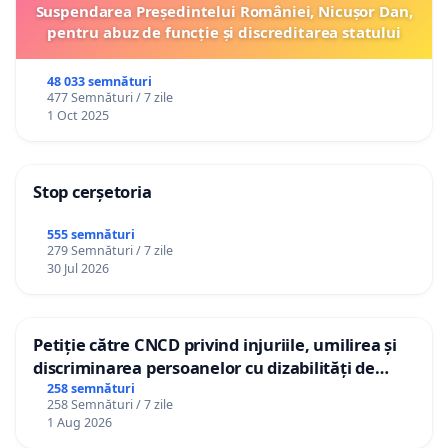
Suspendarea Președintelui României, Nicușor Dan,
pentru abuz de funcție și discreditarea statului
48 033 semnături
477 Semnături / 7 zile
1 Oct 2025
Stop cerșetoria
555 semnături
279 Semnături / 7 zile
30 Jul 2026
Petiție către CNCD privind injuriile, umilirea și
discriminarea persoanelor cu dizabilități de
către utilizatorul TikTok „Gorici”
258 semnături
258 Semnături / 7 zile
1 Aug 2026