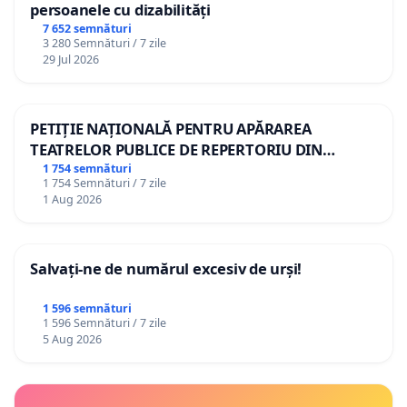
persoanele cu dizabilități
7 652 semnături
3 280 Semnături / 7 zile
29 Jul 2026
PETIȚIE NAȚIONALĂ PENTRU APĂRAREA
TEATRELOR PUBLICE DE REPERTORIU DIN
ROMÂNIA
1 754 semnături
1 754 Semnături / 7 zile
1 Aug 2026
Salvați-ne de numărul excesiv de urși!
1 596 semnături
1 596 Semnături / 7 zile
5 Aug 2026