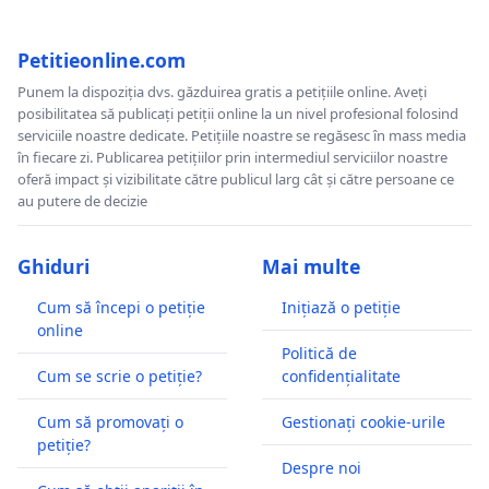
Petitieonline.com
Punem la dispoziția dvs. găzduirea gratis a petițiile online. Aveți
posibilitatea să publicați petiții online la un nivel profesional folosind
serviciile noastre dedicate. Petițiile noastre se regăsesc în mass media
în fiecare zi. Publicarea petițiilor prin intermediul serviciilor noastre
oferă impact și vizibilitate către publicul larg cât și către persoane ce
au putere de decizie
Ghiduri
Mai multe
Cum să începi o petiție
Inițiază o petiție
online
Politică de
Cum se scrie o petiție?
confidențialitate
Cum să promovați o
Gestionați cookie-urile
petiție?
Despre noi