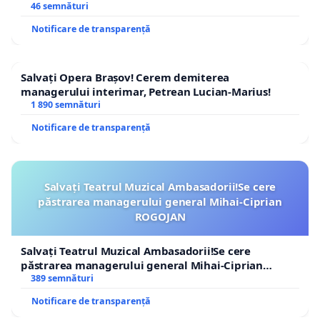
46 semnături
Notificare de transparență
Salvați Opera Brașov! Cerem demiterea
managerului interimar, Petrean Lucian-Marius!
1 890 semnături
Notificare de transparență
Salvați Teatrul Muzical Ambasadorii!Se cere
păstrarea managerului general Mihai-Ciprian
ROGOJAN
Salvați Teatrul Muzical Ambasadorii!Se cere
păstrarea managerului general Mihai-Ciprian
ROGOJAN
389 semnături
Notificare de transparență