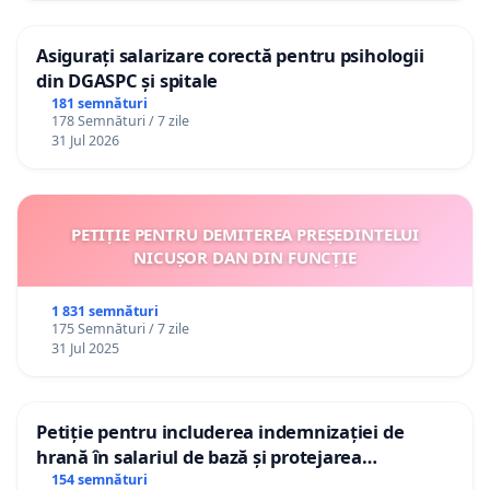
Asigurați salarizare corectă pentru psihologii
din DGASPC și spitale
181 semnături
178 Semnături / 7 zile
31 Jul 2026
PETIȚIE PENTRU DEMITEREA PREȘEDINTELUI
NICUȘOR DAN DIN FUNCȚIE
1 831 semnături
175 Semnături / 7 zile
31 Jul 2025
Petiție pentru includerea indemnizației de
hrană în salariul de bază și protejarea
gradațiilor de vechime pentru asistenții
154 semnături