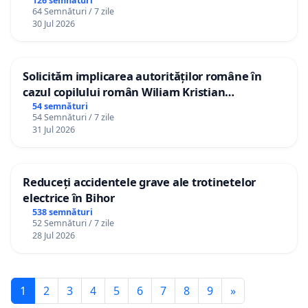
126 semnături
64 Semnături / 7 zile
30 Jul 2026
Solicităm implicarea autorităților române în
cazul copilului român Wiliam Kristian
Gheorghe, aflat în plasament în Danemarca de
54 semnături
54 Semnături / 7 zile
12 ani
31 Jul 2026
Reduceți accidentele grave ale trotinetelor
electrice în Bihor
538 semnături
52 Semnături / 7 zile
28 Jul 2026
1
2
3
4
5
6
7
8
9
»