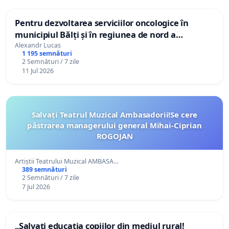
Pentru dezvoltarea serviciilor oncologice în
municipiul Bălți și în regiunea de nord a
Republicii Moldova
Alexandr Lucas
1 195 semnături
2 Semnături / 7 zile
11 Jul 2026
Salvați Teatrul Muzical Ambasadorii!Se cere
păstrarea managerului general Mihai-Ciprian
ROGOJAN
Artiștii Teatrului Muzical AMBASA…
389 semnături
2 Semnături / 7 zile
7 Jul 2026
„Salvați educația copiilor din mediul rural!