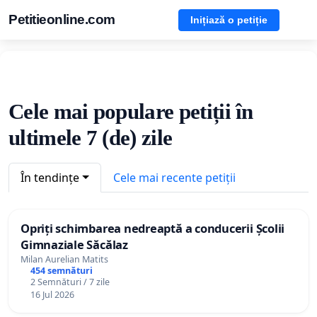
Petitieonline.com
Inițiază o petiție
Cele mai populare petiții în
ultimele 7 (de) zile
În tendințe
Cele mai recente petiții
Opriți schimbarea nedreaptă a conducerii Școlii
Gimnaziale Săcălaz
Milan Aurelian Matits
454 semnături
2 Semnături / 7 zile
16 Jul 2026