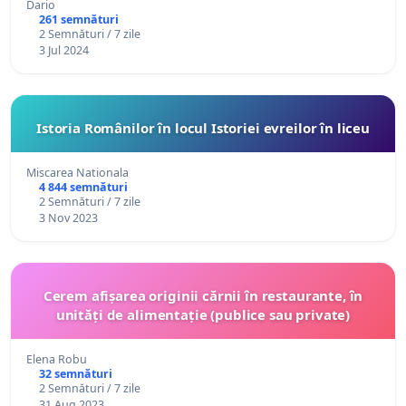
Dario
261 semnături
2 Semnături / 7 zile
3 Jul 2024
Istoria Românilor în locul Istoriei evreilor în liceu
Miscarea Nationala
4 844 semnături
2 Semnături / 7 zile
3 Nov 2023
Cerem afișarea originii cărnii în restaurante, în
unități de alimentație (publice sau private)
Elena Robu
32 semnături
2 Semnături / 7 zile
31 Aug 2023