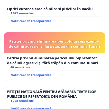
Opriți eutanasierea câinilor și pisicilor în Bacău
1 627 semnături
Notificare de transparență
Petiție privind eliminarea pericolului reprezentat
de câinii agresivi și fără stăpân din comuna Tunari
Petiție privind eliminarea pericolului reprezentat
de câinii agresivi și fără stăpân din comuna Tunari
46 semnături
Notificare de transparență
PETIȚIE NAȚIONALĂ PENTRU APĂRAREA TEATRELOR
PUBLICE DE REPERTORIU DIN ROMÂNIA
1 778 semnături
Notificare de transparență