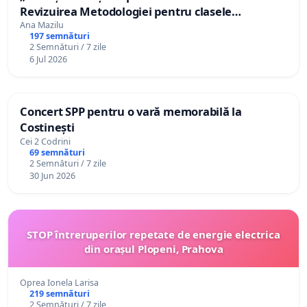
Revizuirea Metodologiei pentru clasele
simultane!”
Ana Mazilu
197 semnături
2 Semnături / 7 zile
6 Jul 2026
Concert SPP pentru o vară memorabilă la
Costinești
Cei 2 Codrini
69 semnături
2 Semnături / 7 zile
30 Jun 2026
STOP întreruperilor repetate de energie electrica
din orașul Plopeni, Prahova
Oprea Ionela Larisa
219 semnături
2 Semnături / 7 zile