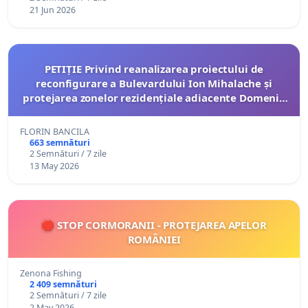
21 Jun 2026
PETIȚIE Privind reanalizarea proiectului de
reconfigurare a Bulevardului Ion Mihalache și
protejarea zonelor rezidențiale adiacente Domenii,
împotriva transferului de trafic și parcare
FLORIN BANCILA
663 semnături
2 Semnături / 7 zile
13 May 2026
🛑 STOP CORMORANII - PROTEJAREA APELOR
ROMÂNIEI
Zenona Fishing
2 409 semnături
2 Semnături / 7 zile
2 May 2026