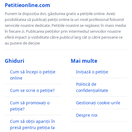
Petitieonline.com
Punem la dispoziția dvs. găzduirea gratis a petițiile online. Aveți
posibilitatea să publicați petiții online la un nivel profesional folosind
serviciile noastre dedicate. Petițiile noastre se regăsesc în mass media
în fiecare zi. Publicarea petițiilor prin intermediul serviciilor noastre
oferă impact și vizibilitate către publicul larg cât și către persoane ce
au putere de decizie
Ghiduri
Mai multe
Cum să începi o petiție
Inițiază o petiție
online
Politică de
Cum se scrie o petiție?
confidențialitate
Cum să promovați o
Gestionați cookie-urile
petiție?
Despre noi
Cum să obții apariții în
presă pentru petiția ta