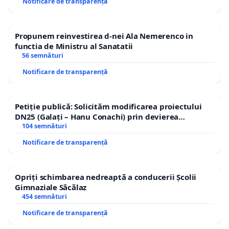
Notificare de transparență
Propunem reinvestirea d-nei Ala Nemerenco in
functia de Ministru al Sanatatii
56 semnături
Notificare de transparență
Petiție publică: Solicităm modificarea proiectului
DN25 (Galați – Hanu Conachi) prin devierea
traseului în afara localităților!
104 semnături
Notificare de transparență
Opriți schimbarea nedreaptă a conducerii Școlii
Gimnaziale Săcălaz
454 semnături
Notificare de transparență