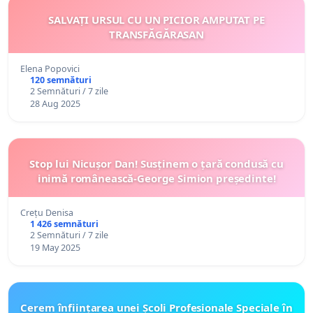
SALVAȚI URSUL CU UN PICIOR AMPUTAT PE
TRANSFĂGĂRASAN
Elena Popovici
120 semnături
2 Semnături / 7 zile
28 Aug 2025
Stop lui Nicușor Dan! Susținem o țară condusă cu
inimă românească-George Simion președinte!
Crețu Denisa
1 426 semnături
2 Semnături / 7 zile
19 May 2025
Cerem înființarea unei Școli Profesionale Speciale în