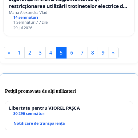
restricționarea utilizării trotinetelor electrice de
către minorii sub 18 ani
Maria Alexandra Vlad
14 semnături
1 Semnături / 7 zile
29 Jul 2026
«
1
2
3
4
5
6
7
8
9
»
Petiții promovate de alți utilizatori
Libertate pentru VIOREL PAȘCA
30 296 semnături
Notificare de transparență