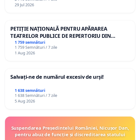
29 Jul 2026
PETIȚIE NAȚIONALĂ PENTRU APĂRAREA
TEATRELOR PUBLICE DE REPERTORIU DIN
ROMÂNIA
1 759 semnături
1 759 Semnături / 7 zile
1 Aug 2026
Salvați-ne de numărul excesiv de urși!
1 638 semnături
1 638 Semnături / 7 zile
5 Aug 2026
Suspendarea Președintelui României, Nicușor Dan,
pentru abuz de funcție și discreditarea statului