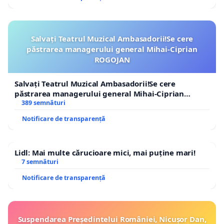
Salvați Teatrul Muzical Ambasadorii!Se cere
păstrarea managerului general Mihai-Ciprian
ROGOJAN
Salvați Teatrul Muzical Ambasadorii!Se cere
păstrarea managerului general Mihai-Ciprian
ROGOJAN
389 semnături
Notificare de transparență
Lidl: Mai multe cărucioare mici, mai puține mari!
7 semnături
Notificare de transparență
Suspendarea Președintelui României, Nicușor Dan,