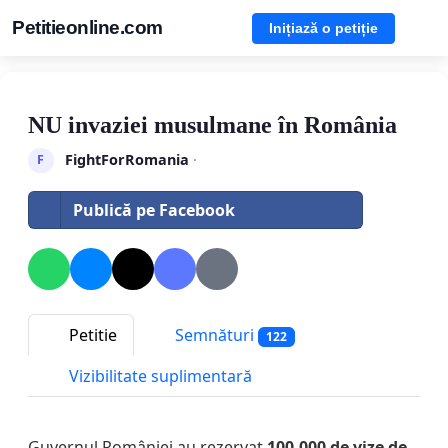
Petitieonline.com
Inițiază o petiție
NU invaziei musulmane în România
FightForRomania
·
F
Publică pe Facebook
Petitie
Semnături
122
Vizibilitate suplimentară
Guvernul României au rezervat
100,000 de vize de