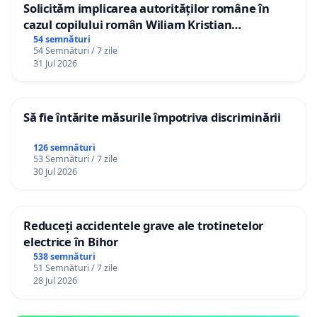
Solicităm implicarea autorităților române în
cazul copilului român Wiliam Kristian
Gheorghe, aflat în plasament în Danemarca de
54 semnături
54 Semnături / 7 zile
12 ani
31 Jul 2026
Să fie întărite măsurile împotriva discriminării
126 semnături
53 Semnături / 7 zile
30 Jul 2026
Reduceți accidentele grave ale trotinetelor
electrice în Bihor
538 semnături
51 Semnături / 7 zile
28 Jul 2026