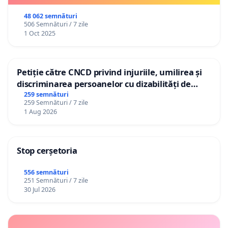
48 062 semnături
506 Semnături / 7 zile
1 Oct 2025
Petiție către CNCD privind injuriile, umilirea și
discriminarea persoanelor cu dizabilități de
către utilizatorul TikTok „Gorici”
259 semnături
259 Semnături / 7 zile
1 Aug 2026
Stop cerșetoria
556 semnături
251 Semnături / 7 zile
30 Jul 2026