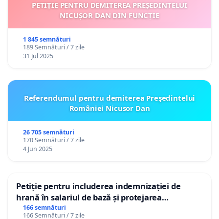
PETIȚIE PENTRU DEMITEREA PREȘEDINTELUI
NICUȘOR DAN DIN FUNCȚIE
1 845 semnături
189 Semnături / 7 zile
31 Jul 2025
Referendumul pentru demiterea Preşedintelui
României Nicusor Dan
26 705 semnături
170 Semnături / 7 zile
4 Jun 2025
Petiție pentru includerea indemnizației de
hrană în salariul de bază și protejarea
gradațiilor de vechime pentru asistenții
166 semnături
166 Semnături / 7 zile