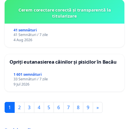
Cerem corectare corectă și transparentă la
titularizare
41 semnături
41 Semnături / 7 zile
4 Aug 2026
Opriți eutanasierea câinilor și pisicilor în Bacău
1 601 semnături
33 Semnături / 7 zile
9 Jul 2026
1
2
3
4
5
6
7
8
9
»