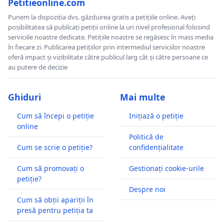
Petitieonline.com
Punem la dispoziția dvs. găzduirea gratis a petițiile online. Aveți
posibilitatea să publicați petiții online la un nivel profesional folosind
serviciile noastre dedicate. Petițiile noastre se regăsesc în mass media
în fiecare zi. Publicarea petițiilor prin intermediul serviciilor noastre
oferă impact și vizibilitate către publicul larg cât și către persoane ce
au putere de decizie
Ghiduri
Mai multe
Cum să începi o petiție
Inițiază o petiție
online
Politică de
Cum se scrie o petiție?
confidențialitate
Cum să promovați o
Gestionați cookie-urile
petiție?
Despre noi
Cum să obții apariții în
presă pentru petiția ta