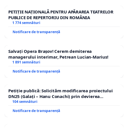
PETIȚIE NAȚIONALĂ PENTRU APĂRAREA TEATRELOR
PUBLICE DE REPERTORIU DIN ROMÂNIA
1 774 semnături
Notificare de transparență
Salvați Opera Brașov! Cerem demiterea
managerului interimar, Petrean Lucian-Marius!
1 891 semnături
Notificare de transparență
Petiție publică: Solicităm modificarea proiectului
DN25 (Galați – Hanu Conachi) prin devierea
traseului în afara localităților!
104 semnături
Notificare de transparență