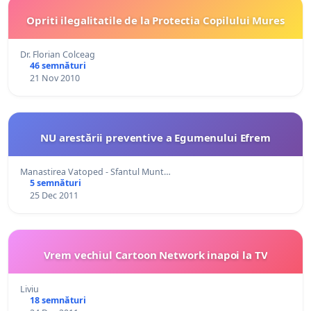
Opriti ilegalitatile de la Protectia Copilului Mures
Dr. Florian Colceag
46 semnături
21 Nov 2010
NU arestării preventive a Egumenului Efrem
Manastirea Vatoped - Sfantul Munt…
5 semnături
25 Dec 2011
Vrem vechiul Cartoon Network inapoi la TV
Liviu
18 semnături