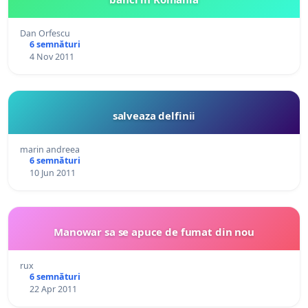
Dan Orfescu
6 semnături
4 Nov 2011
salveaza delfinii
marin andreea
6 semnături
10 Jun 2011
Manowar sa se apuce de fumat din nou
rux
6 semnături
22 Apr 2011