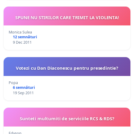
SPUNE NU STIRILOR CARE TRIMIT LA VIOLENTA!
Monica Sulea
12 semnături
9 Dec 2011
Votezi cu Dan Diaconescu pentru presedintie?
Popa
6 semnături
19 Sep 2011
Sunteti multumiti de serviciile RCS & RDS?
Edyson