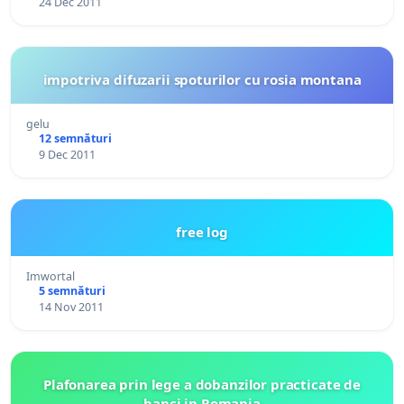
24 Dec 2011
impotriva difuzarii spoturilor cu rosia montana
gelu
12 semnături
9 Dec 2011
free log
Imwortal
5 semnături
14 Nov 2011
Plafonarea prin lege a dobanzilor practicate de
banci in Romania