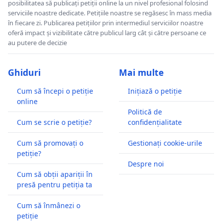
posibilitatea să publicați petiții online la un nivel profesional folosind
serviciile noastre dedicate. Petițiile noastre se regăsesc în mass media
în fiecare zi. Publicarea petițiilor prin intermediul serviciilor noastre
oferă impact și vizibilitate către publicul larg cât și către persoane ce
au putere de decizie
Ghiduri
Mai multe
Cum să începi o petiție
Inițiază o petiție
online
Politică de
Cum se scrie o petiție?
confidențialitate
Cum să promovați o
Gestionați cookie-urile
petiție?
Despre noi
Cum să obții apariții în
presă pentru petiția ta
Cum să înmânezi o
petiție