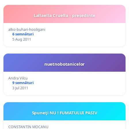
Lallaella Cruella - președinte
alko-buhari-hooligani
6 semnături
5 Aug 2011
nuetnobotanicelor
Andra Vilcu
9 semnături
3 Jul 2011
Spuneţi NU ! FUMATULUI PASIV
CONSTANTIN MOCANU