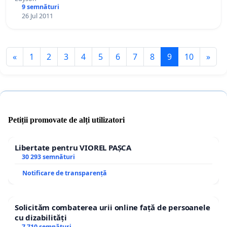
9 semnături
26 Jul 2011
«
1
2
3
4
5
6
7
8
9
10
»
Petiții promovate de alți utilizatori
Libertate pentru VIOREL PAȘCA
30 293 semnături
Notificare de transparență
Solicităm combaterea urii online față de persoanele
cu dizabilități
7 710 semnături