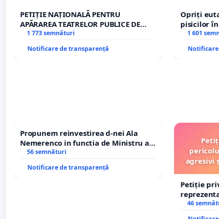
PETIȚIE NAȚIONALĂ PENTRU
Opriți euta
APĂRAREA TEATRELOR PUBLICE DE
pisicilor î
REPERTORIU DIN ROMÂNIA
1 773 semnături
1 601 sem
Notificare de transparență
Notificar
Propunem reinvestirea d-nei Ala
Peti
Nemerenco in functia de Ministru al
pericolu
Sanatatii
56 semnături
agresivi 
Notificare de transparență
Petiție pr
reprezentat
stăpân di
46 semnăt
Notificar