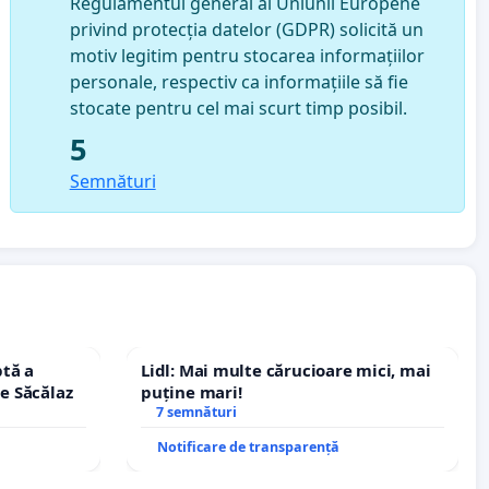
Regulamentul general al Uniunii Europene
privind protecția datelor (GDPR) solicită un
motiv legitim pentru stocarea informațiilor
personale, respectiv ca informațiile să fie
stocate pentru cel mai scurt timp posibil.
5
Semnături
tă a
Lidl: Mai multe cărucioare mici, mai
le Săcălaz
puține mari!
7 semnături
Notificare de transparență