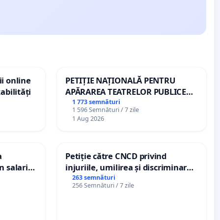
i online
PETIȚIE NAȚIONALĂ PENTRU
abilități
APĂRAREA TEATRELOR PUBLICE
DE REPERTORIU DIN ROMÂNIA
1 773 semnături
1 596 Semnături / 7 zile
1 Aug 2026
a
Petiție către CNCD privind
n salariul
injuriile, umilirea și discriminarea
dațiilor
persoanelor cu dizabilități de
263 semnături
256 Semnături / 7 zile
nții
către utilizatorul TikTok „Gorici”