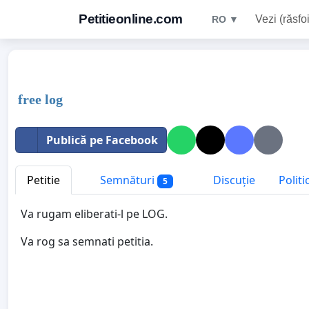
Petitieonline.com
Vezi (răsfoi
RO ▼
free log
Publică pe Facebook
Petitie
Semnături
Discuție
Politi
5
Va rugam eliberati-l pe LOG.
Va rog sa semnati petitia.