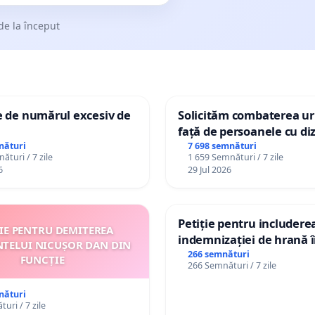
de la început
e de numărul excesiv de
Solicităm combaterea uri
față de persoanele cu diz
nături
7 698 semnături
ături / 7 zile
1 659 Semnături / 7 zile
6
29 Jul 2026
Petiție pentru includere
ȚIE PENTRU DEMITEREA
indemnizației de hrană î
NTELUI NICUȘOR DAN DIN
de bază și protejarea gra
266 semnături
FUNCȚIE
266 Semnături / 7 zile
de vechime pentru asiste
personali
nături
uri / 7 zile