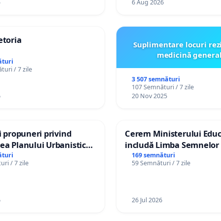
5
6 Aug 2026
etoria
Suplimentare locuri rez
medicină genera
turi
uri / 7 zile
3 507 semnături
107 Semnături / 7 zile
6
20 Nov 2025
și propuneri privind
Cerem Ministerului Educ
ea Planului Urbanistic
includă Limba Semnelor 
l orașului Ialoveni
alfabetul Braille în școlil
turi
169 semnături
ri / 7 zile
59 Semnături / 7 zile
Republica Moldova!
6
26 Jul 2026