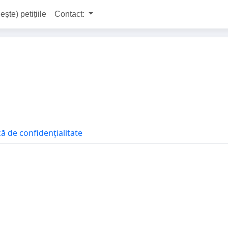
ește) petițiile
Contact:
că de confidențialitate