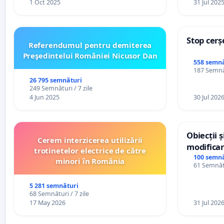
1 Oct 2025
31 Jul 202
Stop cerș
Referendumul pentru demiterea
Preşedintelui României Nicusor Dan
558 semnă
187 Semnăt
26 795 semnături
249 Semnături / 7 zile
4 Jun 2025
30 Jul 202
Obiecții 
Cerem interzicerea utilizării
modificar
trotinetelor electrice de către
General a
100 semnă
minori în România
61 Semnătu
5 281 semnături
68 Semnături / 7 zile
17 May 2026
31 Jul 202