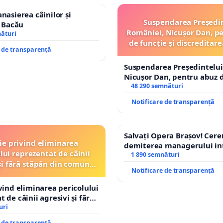
nasierea câinilor și
Suspendarea Președi
n Bacău
României, Nicușor Dan, p
nături
de funcție și discreditare
e de transparență
Suspendarea Președintelui
Nicușor Dan, pentru abuz d
și discreditarea statului
48 290 semnături
Notificare de transparență
Salvați Opera Brașov! Cer
ție privind eliminarea
demiterea managerului in
lui reprezentat de câinii
Petrean Lucian-Marius!
1 890 semnături
și fără stăpân din comuna
Notificare de transparență
Tunari
ivind eliminarea pericolului
 de câinii agresivi și fără
n comuna Tunari
uri
e de transparență