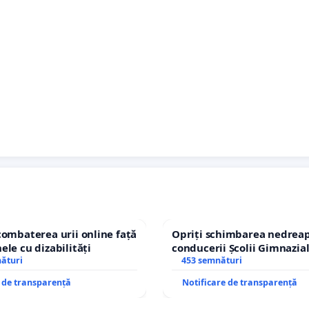
combaterea urii online față
Opriți schimbarea nedreap
ele cu dizabilități
conducerii Școlii Gimnazia
nături
453 semnături
e de transparență
Notificare de transparență