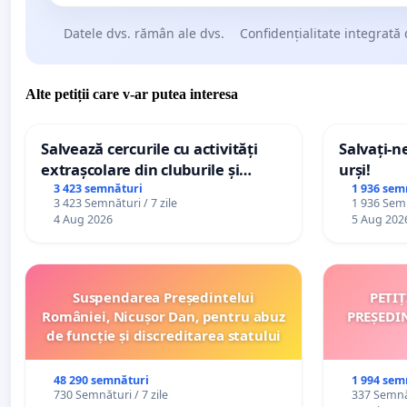
Datele dvs. rămân ale dvs.
Confidențialitate integrată 
Alte petiții care v-ar putea interesa
Salvează cercurile cu activități
Salvați-n
extrașcolare din cluburile și
urși!
palatele copiilor
3 423 semnături
1 936 sem
3 423 Semnături / 7 zile
1 936 Semn
4 Aug 2026
5 Aug 202
Suspendarea Președintelui
PETI
României, Nicușor Dan, pentru abuz
PREȘEDI
de funcție și discreditarea statului
48 290 semnături
1 994 sem
730 Semnături / 7 zile
337 Semnăt