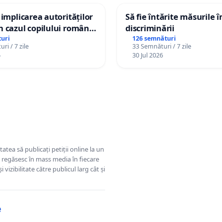
 implicarea autorităților
Să fie întărite măsurile 
 cazul copilului român
discriminării
istian Gheorghe, aflat în
uri
126 semnături
ri / 7 zile
33 Semnături / 7 zile
t în Danemarca de 12
6
30 Jul 2026
tatea să publicați petiții online la un
se regăsesc în mass media în fiecare
 vizibilitate către publicul larg cât și
e