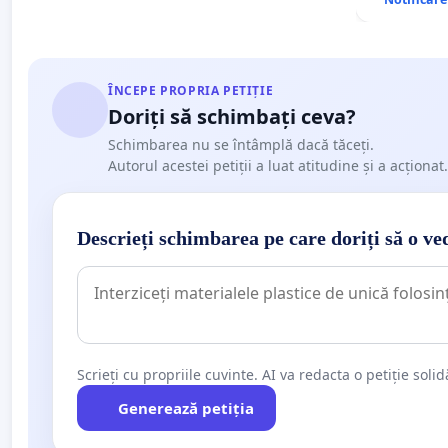
ÎNCEPE PROPRIA PETIȚIE
Doriți să schimbați ceva?
Schimbarea nu se întâmplă dacă tăceți.
Autorul acestei petiții a luat atitudine și a acționat.
Descrieți schimbarea pe care doriți să o ve
Scrieți cu propriile cuvinte. AI va redacta o petiție soli
Generează petiția