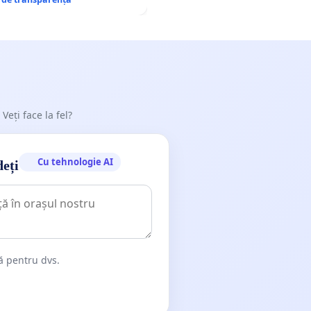
 Veți face la fel?
Cu tehnologie AI
deți
dă pentru dvs.