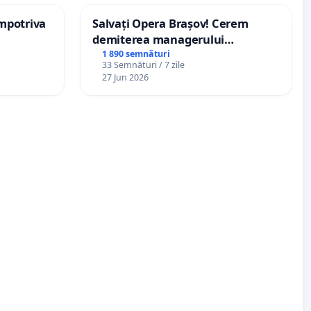
împotriva
Salvați Opera Brașov! Cerem
demiterea managerului
interimar, Petrean Lucian-Marius!
1 890 semnături
33 Semnături / 7 zile
27 Jun 2026