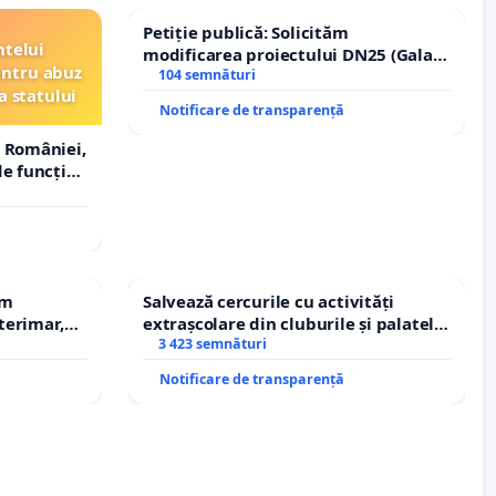
Petiție publică: Solicităm
ntelui
modificarea proiectului DN25 (Galați
entru abuz
– Hanu Conachi) prin devierea
104 semnături
a statului
traseului în afara localităților!
Notificare de transparență
 României,
e funcție
em
Salvează cercurile cu activități
terimar,
extrașcolare din cluburile și palatele
copiilor
3 423 semnături
Notificare de transparență