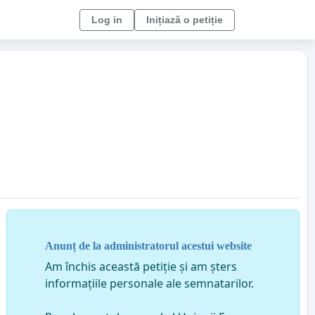
Log in
Inițiază o petiție
Anunț de la administratorul acestui website
Am închis această petiție și am șters
informațiile personale ale semnatarilor.