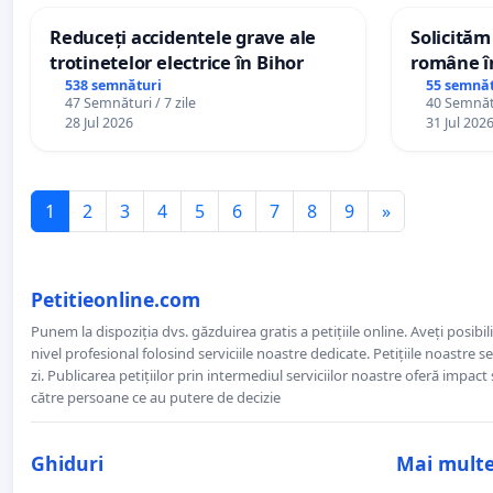
Reduceți accidentele grave ale
Solicităm
trotinetelor electrice în Bihor
române în
Wiliam Kr
538 semnături
55 semnăt
47 Semnături / 7 zile
40 Semnătu
plasamen
28 Jul 2026
31 Jul 202
ani
1
2
3
4
5
6
7
8
9
»
Petitieonline.com
Punem la dispoziția dvs. găzduirea gratis a petițiile online. Aveți posibili
nivel profesional folosind serviciile noastre dedicate. Petițiile noastre 
zi. Publicarea petițiilor prin intermediul serviciilor noastre oferă impact și
către persoane ce au putere de decizie
Ghiduri
Mai mult