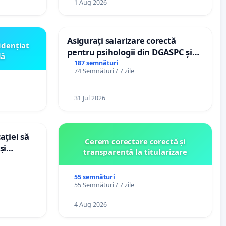
1 Aug 2026
Asigurați salarizare corectă
idențiat
pentru psihologii din DGASPC și
lă
spitale
187 semnături
74 Semnături / 7 zile
31 Jul 2026
ației să
Cerem corectare corectă și
și
transparentă la titularizare
e din
55 semnături
55 Semnături / 7 zile
4 Aug 2026