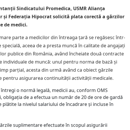
ntanții Sindicatului Promedica, USMR Alianța
r și Federația Hipocrat solicită plata corectă a gărzilor
e de medici.
mare parte a medicilor din întreaga țară se regăsesc într-
e specială, aceea de a presta muncă în calitate de angajați
lelor publice din România, având încheiate două contracte
e individuale de muncă: unul pentru norma de bază și
timp parțial, acesta din urmă având ca obiect gărzile
 pentru asigurarea continuității activității medicale.
 întregi o normă legală, medicii au, conform OMS
, obligația de a efectua un număr de 20 de ore de gardă
e plătite la nivelul salariului de încadrare și incluse în
ărzile suplimentare efectuate în scopul asigurării