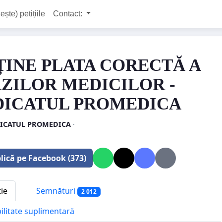
ește) petițiile
Contact:
ȚINE PLATA CORECTĂ A
ZILOR MEDICILOR -
DICATUL PROMEDICA
ICATUL PROMEDICA
·
lică pe Facebook (373)
tie
Semnături
2 012
bilitate suplimentară