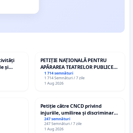
ivități
PETIȚIE NAȚIONALĂ PENTRU
e și
APĂRAREA TEATRELOR PUBLICE
DE REPERTORIU DIN ROMÂNIA
1 714 semnături
1 714 Semnături / 7 zile
1 Aug 2026
Petiție către CNCD privind
injuriile, umilirea și discriminarea
persoanelor cu dizabilități de
247 semnături
247 Semnături / 7 zile
către utilizatorul TikTok „Gorici”
1 Aug 2026