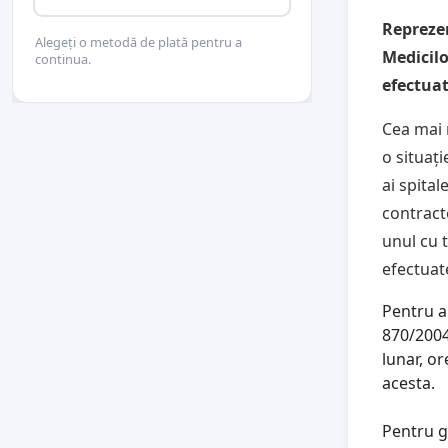
Repreze
Alegeți o metodă de plată pentru a
Medicilo
continua.
efectuat
Cea mai 
o situați
ai spita
contract
unul cu 
efectuate
Pentru a
870/2004
lunar, or
acesta.
Pentru g