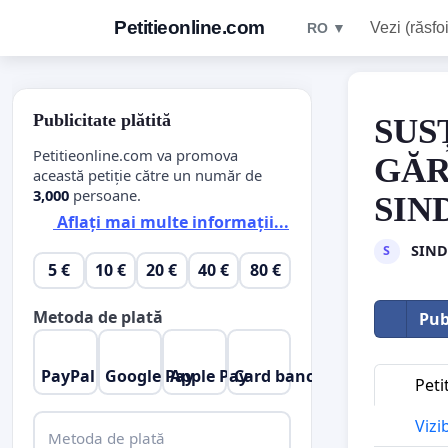
Petitieonline.com
Vezi (răsfoi
RO ▼
Publicitate plătită
SUS
Petitieonline.com va promova
GĂR
această petiție către un număr de
3,000
persoane.
SIN
Aflați mai multe informații...
SIND
S
5 €
10 €
20 €
40 €
80 €
Metoda de plată
Pub
PayPal
Google Pay
Apple Pay
Card bancar
Peti
Vizi
Metoda de plată