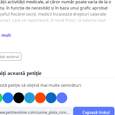
ății activității medicale, al căror număr poate varia de la o
lta, în funcție de necesități și în baza unui grafic aprobat
șeful fiecărei secții, medicii încasează drepturi salariale
lunar), care se raportează, în mod firesc, la salariul avut
orma de bază, efectuată la același angajator, în aceleași
și în aceeași calitate.
i mult
ea acestor gărzi suplimentare nu a avut un suport legal
zător de-a lungul timpului, ele fiind reglementate
tați autorul
s prin același OMS 870/2004, ca nefiind timp de lucru, nici
 funcții, nici ore suplimentare, și nu reprezentau vechime
și în specialitate.
iți această petiție
iunie 2016 a fost promulgată O.U.G. 20/09.06.2016, care la
astă petiție să obțină mai multe semnături.
 3 alin. (6) prevede următoarele: ” Gărzile efectuate de
ul sanitar cu pregătire superioară, în afara normei legale
 şi a programului normal de lucru de la funcţia de bază,
şoară în baza unui contract de muncă cu timp parţial
Copiază linkul
tivitatea prestată în linia de gardă şi personalul va