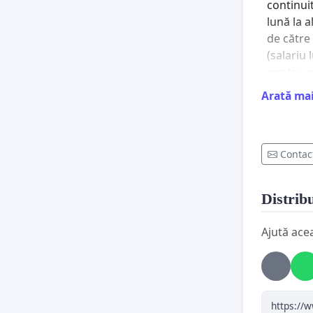
continuit
lună la a
de către 
(salariu 
pentru n
condiții 
Arată ma
Efectuar
corespun
Contac
defectuo
cumul de
în muncă 
Distribu
În luna 
Ajută ace
articolul
personal
de muncă
se desfă
pentru ac