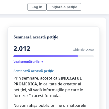
Log in
Inițiază o petiție
Semnează această petiție
2.012
Obiectiv: 2.500
Vezi semnăturile →
Semnează această petiție
Prin semnare, accept ca
SINDICATUL
PROMEDICA
, în calitate de creator al
petiției, să vadă informațiile pe care le
furnizez în acest formular.
Nu vom afișa public online următoarele