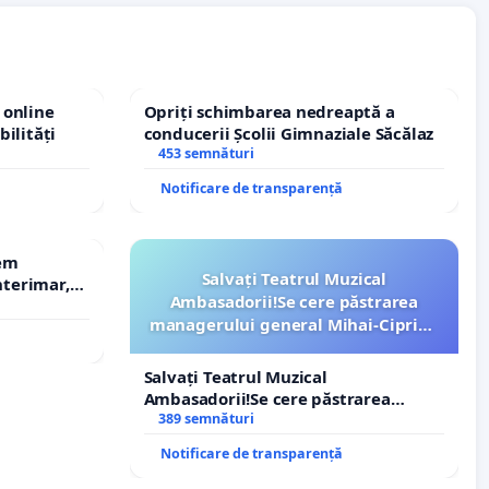
 online
Opriți schimbarea nedreaptă a
bilități
conducerii Școlii Gimnaziale Săcălaz
453 semnături
Notificare de transparență
rem
Salvați Teatrul Muzical
terimar,
Ambasadorii!Se cere păstrarea
managerului general Mihai-Ciprian
ROGOJAN
Salvați Teatrul Muzical
Ambasadorii!Se cere păstrarea
managerului general Mihai-Ciprian
389 semnături
ROGOJAN
Notificare de transparență