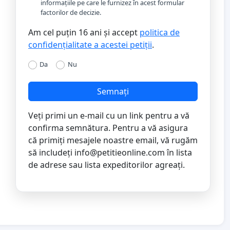
informațiile pe care le furnizez în acest formular
factorilor de decizie.
Am cel puțin 16 ani și accept
politica de
confidențialitate a acestei petiții
.
Da
Nu
Semnați
Veți primi un e-mail cu un link pentru a vă
confirma semnătura. Pentru a vă asigura
că primiți mesajele noastre email, vă rugăm
să includeți
info@petitieonline.com
în lista
de adrese sau lista expeditorilor agreați.