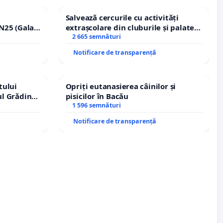
Salvează cercurile cu activități
N25 (Galați
extrașcolare din cluburile și palatele
erea
copiilor
2 665 semnături
ilor!
Notificare de transparență
tului
Opriți eutanasierea câinilor și
ul Grădina
pisicilor în Bacău
urale!
1 596 semnături
Notificare de transparență