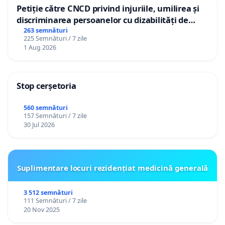
Petiție către CNCD privind injuriile, umilirea și
discriminarea persoanelor cu dizabilități de
către utilizatorul TikTok „Gorici”
263 semnături
225 Semnături / 7 zile
1 Aug 2026
Stop cerșetoria
560 semnături
157 Semnături / 7 zile
30 Jul 2026
Suplimentare locuri rezidențiat medicină generală
3 512 semnături
111 Semnături / 7 zile
20 Nov 2025