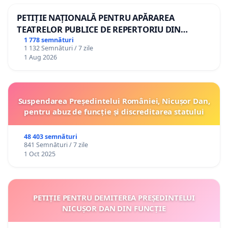
PETIȚIE NAȚIONALĂ PENTRU APĂRAREA
TEATRELOR PUBLICE DE REPERTORIU DIN
ROMÂNIA
1 778 semnături
1 132 Semnături / 7 zile
1 Aug 2026
Suspendarea Președintelui României, Nicușor Dan,
pentru abuz de funcție și discreditarea statului
48 403 semnături
841 Semnături / 7 zile
1 Oct 2025
PETIȚIE PENTRU DEMITEREA PREȘEDINTELUI
NICUȘOR DAN DIN FUNCȚIE