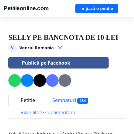
Petitieonline.com
Inițiază o petiție
SELLY PE BANCNOTA DE 10 LEI
Veeral Romania
· RO
V
Publică pe Facebook
Petitie
Semnături
284
Vizibilitate suplimentară
Solicităm includerea lui Andrei Șelaru (Selly) pe