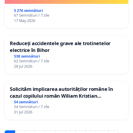
5 276 semnături
67 Semnături / 7 zile
17 May 2026
Reduceți accidentele grave ale trotinetelor
electrice în Bihor
538 semnături
62 Semnături / 7 zile
28 Jul 2026
Solicităm implicarea autorităților române în
cazul copilului român Wiliam Kristian
Gheorghe, aflat în plasament în Danemarca de
54 semnături
54 Semnături / 7 zile
12 ani
31 Jul 2026