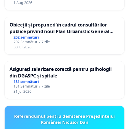
1 Aug 2026
Obiecții și propuneri în cadrul consultărilor
publice privind noul Plan Urbanistic General
(PUG) Ialoveni
202 semnături
202 Semnături / 7 zile
30 Jul 2026
Asigurați salarizare corectă pentru psihologii
din DGASPC și spitale
181 semnături
181 Semnături / 7 zile
31 Jul 2026
Referendumul pentru demiterea Preşedintelui
României Nicusor Dan