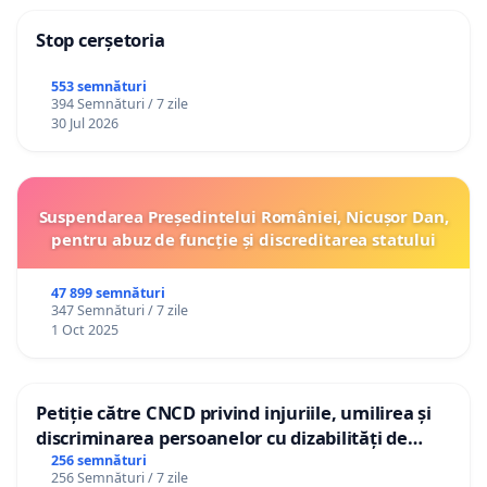
Stop cerșetoria
553 semnături
394 Semnături / 7 zile
30 Jul 2026
Suspendarea Președintelui României, Nicușor Dan,
pentru abuz de funcție și discreditarea statului
47 899 semnături
347 Semnături / 7 zile
1 Oct 2025
Petiție către CNCD privind injuriile, umilirea și
discriminarea persoanelor cu dizabilități de
către utilizatorul TikTok „Gorici”
256 semnături
256 Semnături / 7 zile