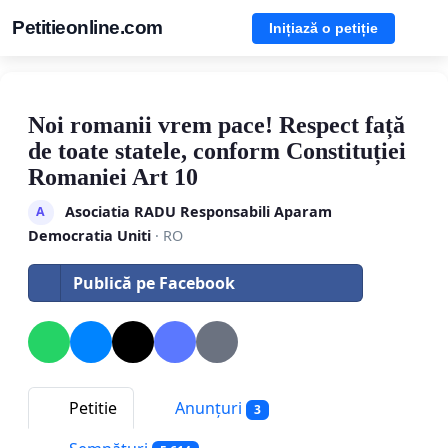
Petitieonline.com
Inițiază o petiție
Noi romanii vrem pace! Respect față
de toate statele, conform Constituției
Romaniei Art 10
Asociatia RADU Responsabili Aparam
A
Democratia Uniti
· RO
Publică pe Facebook
Petitie
Anunțuri
3