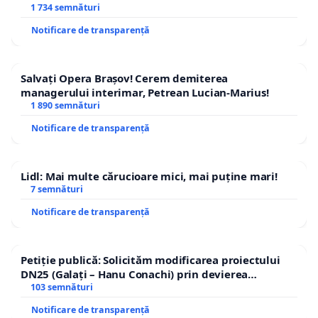
1 734 semnături
Notificare de transparență
Salvați Opera Brașov! Cerem demiterea
managerului interimar, Petrean Lucian-Marius!
1 890 semnături
Notificare de transparență
Lidl: Mai multe cărucioare mici, mai puține mari!
7 semnături
Notificare de transparență
Petiție publică: Solicităm modificarea proiectului
DN25 (Galați – Hanu Conachi) prin devierea
traseului în afara localităților!
103 semnături
Notificare de transparență