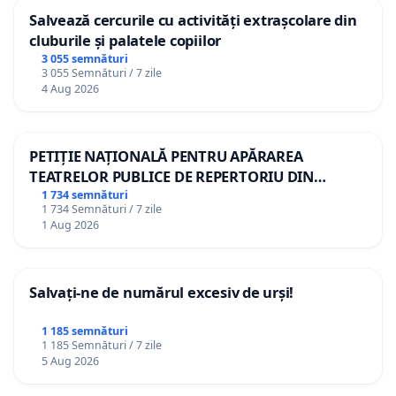
Salvează cercurile cu activități extrașcolare din
cluburile și palatele copiilor
3 055 semnături
3 055 Semnături / 7 zile
4 Aug 2026
PETIȚIE NAȚIONALĂ PENTRU APĂRAREA
TEATRELOR PUBLICE DE REPERTORIU DIN
ROMÂNIA
1 734 semnături
1 734 Semnături / 7 zile
1 Aug 2026
Salvați-ne de numărul excesiv de urși!
1 185 semnături
1 185 Semnături / 7 zile
5 Aug 2026