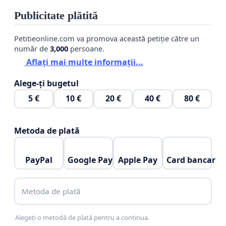
Publicitate plătită
Petitieonline.com va promova această petiție către un
număr de
3,000
persoane.
Aflați mai multe informații...
Alege-ți bugetul
5 €
10 €
20 €
40 €
80 €
Metoda de plată
PayPal
Google Pay
Apple Pay
Card bancar
Metoda de plată
Alegeți o metodă de plată pentru a continua.