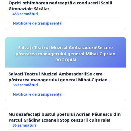
Opriți schimbarea nedreaptă a conducerii Școlii
Gimnaziale Săcălaz
453 semnături
Notificare de transparență
Salvați Teatrul Muzical Ambasadorii!Se cere
păstrarea managerului general Mihai-Ciprian
ROGOJAN
Salvați Teatrul Muzical Ambasadorii!Se cere
păstrarea managerului general Mihai-Ciprian
ROGOJAN
389 semnături
Notificare de transparență
Nu dezafectați bustul poetului Adrian Păunescu din
Parcul Grădina Icoanei! Stop cenzurii culturale!
36 semnături