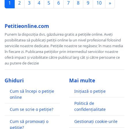
1
2
3
4
5
6
7
8
9
10
»
Petitieonline.com
Punem la dispoziția dvs. găzduirea gratis a petițiile online. Aveți
posibilitatea să publicați petiții online la un nivel profesional folosind
serviciile noastre dedicate. Petițiile noastre se regăsesc în mass media
în fiecare zi. Publicarea petițiilor prin intermediul serviciilor noastre
oferă impact și vizibilitate către publicul larg cât și către persoane ce
au putere de decizie
Ghiduri
Mai multe
Cum să începi o petiție
Inițiază o petiție
online
Politică de
Cum se scrie o petiție?
confidențialitate
Cum să promovați o
Gestionați cookie-urile
petiție?