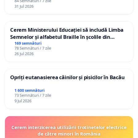
84 Semnături / 7 zile
31 Jul 2026
Cerem Ministerului Educației să includă Limba
Semnelor și alfabetul Braille în școlile din
Republica Moldova!
169 semnături
78 Semnături / 7 zile
26 Jul 2026
Opriți eutanasierea câinilor și pisicilor în Bacău
1 600 semnături
73 Semnături / 7 zile
9 Jul 2026
Cerem interzicerea utilizării trotinetelor electrice
de către minori în România