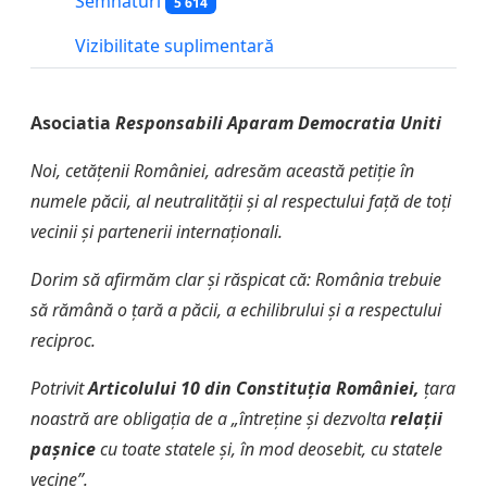
Semnături
5 614
Vizibilitate suplimentară
Asociatia
Responsabili Aparam Democratia Uniti
Noi, cetățenii României, adresăm această petiție în
numele păcii, al neutralității și al respectului față de toți
vecinii și partenerii internaționali.
Dorim să afirmăm clar și răspicat că: România trebuie
să rămână o țară a păcii, a echilibrului și a respectului
reciproc.
Potrivit
Articolului 10 din Constituția României,
țara
noastră are obligația de a „întreține și dezvolta
relații
pașnice
cu toate statele și, în mod deosebit, cu statele
vecine”.