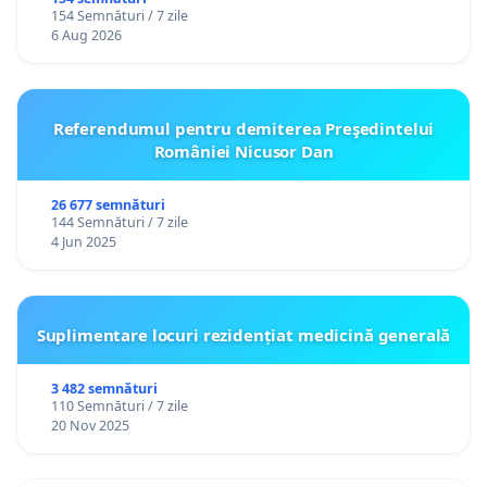
gradațiilor de vechime pentru asistenții
154 Semnături / 7 zile
personali
6 Aug 2026
Referendumul pentru demiterea Preşedintelui
României Nicusor Dan
26 677 semnături
144 Semnături / 7 zile
4 Jun 2025
Suplimentare locuri rezidențiat medicină generală
3 482 semnături
110 Semnături / 7 zile
20 Nov 2025