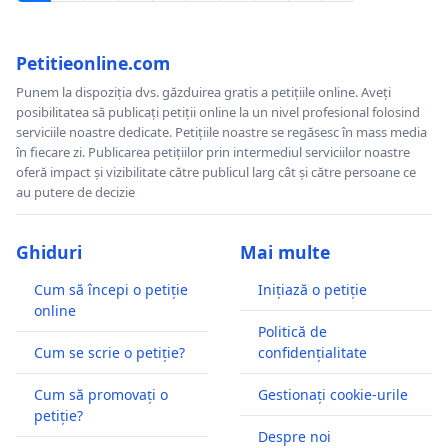
Petitieonline.com
Punem la dispoziția dvs. găzduirea gratis a petițiile online. Aveți
posibilitatea să publicați petiții online la un nivel profesional folosind
serviciile noastre dedicate. Petițiile noastre se regăsesc în mass media
în fiecare zi. Publicarea petițiilor prin intermediul serviciilor noastre
oferă impact și vizibilitate către publicul larg cât și către persoane ce
au putere de decizie
Ghiduri
Mai multe
Cum să începi o petiție
Inițiază o petiție
online
Politică de
Cum se scrie o petiție?
confidențialitate
Cum să promovați o
Gestionați cookie-urile
petiție?
Despre noi