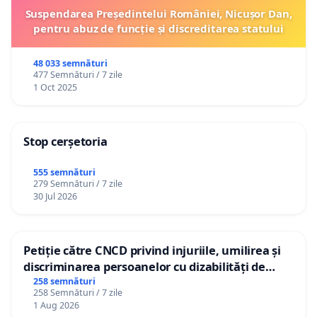
Suspendarea Președintelui României, Nicușor Dan,
pentru abuz de funcție și discreditarea statului
48 033 semnături
477 Semnături / 7 zile
1 Oct 2025
Stop cerșetoria
555 semnături
279 Semnături / 7 zile
30 Jul 2026
Petiție către CNCD privind injuriile, umilirea și
discriminarea persoanelor cu dizabilități de
către utilizatorul TikTok „Gorici”
258 semnături
258 Semnături / 7 zile
1 Aug 2026