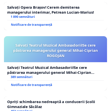
Salvați Opera Brașov! Cerem demiterea
managerului interimar, Petrean Lucian-Marius!
1 890 semnături
Notificare de transparență
Salvați Teatrul Muzical Ambasadorii!Se cere
păstrarea managerului general Mihai-Ciprian
ROGOJAN
Salvați Teatrul Muzical Ambasadorii!Se cere
păstrarea managerului general Mihai-Ciprian
ROGOJAN
389 semnături
Notificare de transparență
Opriți schimbarea nedreaptă a conducerii Școlii
Gimnaziale Săcălaz