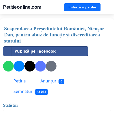
Petitieonline.com
Inițiază o petiție
Suspendarea Președintelui României, Nicușor
Dan, pentru abuz de funcție și discreditarea
statului
Publică pe Facebook
Petitie
Anunțuri
6
Semnături
48 033
Statistici