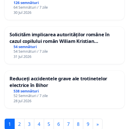
126 semnături
64 Semnături / 7 zile
30 Jul 2026
Solicităm implicarea autorităților române în
cazul copilului român Wiliam Kristian
Gheorghe, aflat în plasament în Danemarca de
54 semnături
54 Semnături / 7 zile
12 ani
31 Jul 2026
Reduceți accidentele grave ale trotinetelor
electrice în Bihor
538 semnături
52 Semnături / 7 zile
28 Jul 2026
1
2
3
4
5
6
7
8
9
»