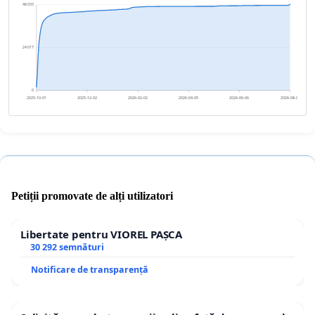
48 033
24 017
0
2025-10-01
2025-12-02
2026-02-02
2026-04-05
2026-06-06
2026-08-07
Petiții promovate de alți utilizatori
Libertate pentru VIOREL PAȘCA
30 292 semnături
Notificare de transparență