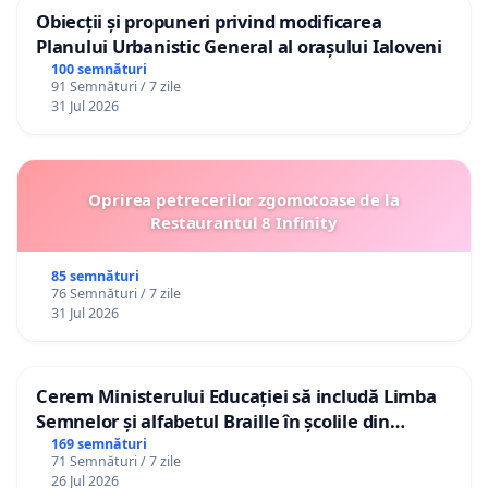
Obiecții și propuneri privind modificarea
Planului Urbanistic General al orașului Ialoveni
100 semnături
91 Semnături / 7 zile
31 Jul 2026
Oprirea petrecerilor zgomotoase de la
Restaurantul 8 Infinity
85 semnături
76 Semnături / 7 zile
31 Jul 2026
Cerem Ministerului Educației să includă Limba
Semnelor și alfabetul Braille în școlile din
Republica Moldova!
169 semnături
71 Semnături / 7 zile
26 Jul 2026