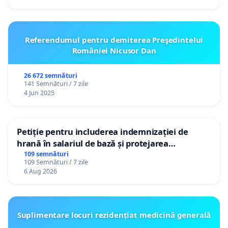
Referendumul pentru demiterea Preşedintelui
României Nicusor Dan
26 672 semnături
141 Semnături / 7 zile
4 Jun 2025
Petiție pentru includerea indemnizației de
hrană în salariul de bază și protejarea
gradațiilor de vechime pentru asistenții
109 semnături
109 Semnături / 7 zile
personali
6 Aug 2026
Suplimentare locuri rezidențiat medicină generală