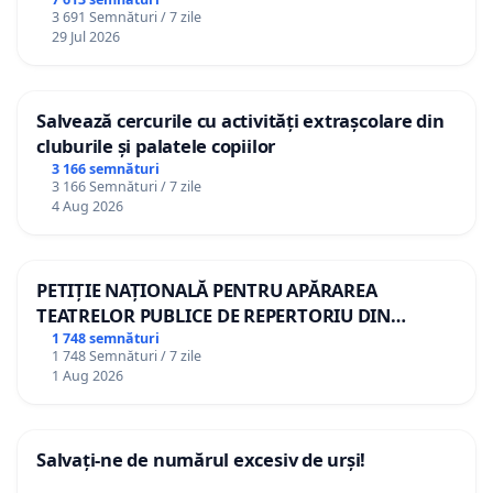
3 691 Semnături / 7 zile
29 Jul 2026
Salvează cercurile cu activități extrașcolare din
cluburile și palatele copiilor
3 166 semnături
3 166 Semnături / 7 zile
4 Aug 2026
PETIȚIE NAȚIONALĂ PENTRU APĂRAREA
TEATRELOR PUBLICE DE REPERTORIU DIN
ROMÂNIA
1 748 semnături
1 748 Semnături / 7 zile
1 Aug 2026
Salvați-ne de numărul excesiv de urși!