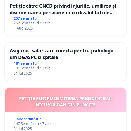
Petiție către CNCD privind injuriile, umilirea și
discriminarea persoanelor cu dizabilități de
către utilizatorul TikTok „Gorici”
257 semnături
257 Semnături / 7 zile
1 Aug 2026
Asigurați salarizare corectă pentru psihologii
din DGASPC și spitale
181 semnături
181 Semnături / 7 zile
31 Jul 2026
PETIȚIE PENTRU DEMITEREA PREȘEDINTELUI
NICUȘOR DAN DIN FUNCȚIE
1 802 semnături
147 Semnături / 7 zile
31 Jul 2025