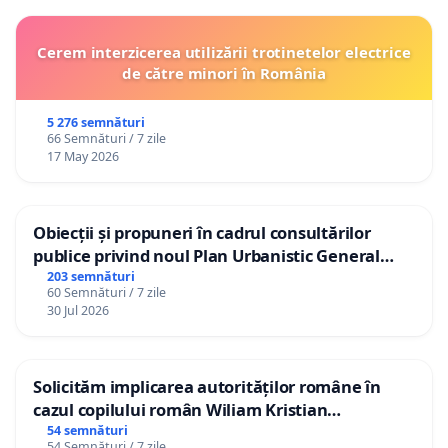
Cerem interzicerea utilizării trotinetelor electrice
de către minori în România
5 276 semnături
66 Semnături / 7 zile
17 May 2026
Obiecții și propuneri în cadrul consultărilor
publice privind noul Plan Urbanistic General
(PUG) Ialoveni
203 semnături
60 Semnături / 7 zile
30 Jul 2026
Solicităm implicarea autorităților române în
cazul copilului român Wiliam Kristian
Gheorghe, aflat în plasament în Danemarca de
54 semnături
54 Semnături / 7 zile