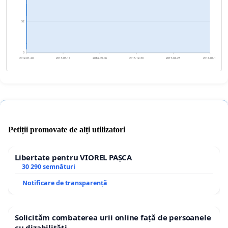
52
0
2012-01-20
2013-05-14
2014-09-06
2015-12-30
2017-04-23
2018-08-16
Petiții promovate de alți utilizatori
Libertate pentru VIOREL PAȘCA
30 290 semnături
Notificare de transparență
Solicităm combaterea urii online față de persoanele
cu dizabilități