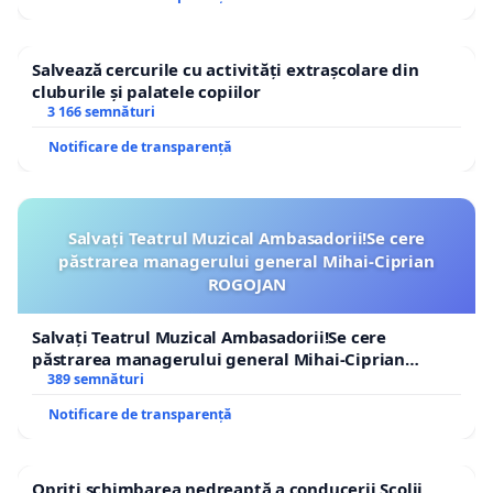
Salvează cercurile cu activități extrașcolare din
cluburile și palatele copiilor
3 166 semnături
Notificare de transparență
Salvați Teatrul Muzical Ambasadorii!Se cere
păstrarea managerului general Mihai-Ciprian
ROGOJAN
Salvați Teatrul Muzical Ambasadorii!Se cere
păstrarea managerului general Mihai-Ciprian
ROGOJAN
389 semnături
Notificare de transparență
Opriți schimbarea nedreaptă a conducerii Școlii