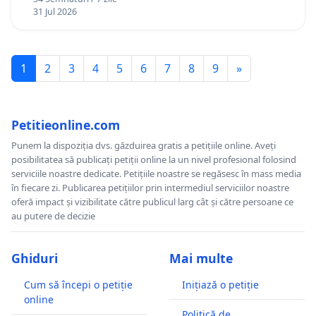
12 ani
31 Jul 2026
1
2
3
4
5
6
7
8
9
»
Petitieonline.com
Punem la dispoziția dvs. găzduirea gratis a petițiile online. Aveți
posibilitatea să publicați petiții online la un nivel profesional folosind
serviciile noastre dedicate. Petițiile noastre se regăsesc în mass media
în fiecare zi. Publicarea petițiilor prin intermediul serviciilor noastre
oferă impact și vizibilitate către publicul larg cât și către persoane ce
au putere de decizie
Ghiduri
Mai multe
Cum să începi o petiție
Inițiază o petiție
online
Politică de