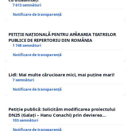
7 613 semnături
Notificare de transparență
PETIȚIE NAȚIONALĂ PENTRU APĂRAREA TEATRELOR
PUBLICE DE REPERTORIU DIN ROMÂNIA
1 748 semnături
Notificare de transparență
Lidl: Mai multe cărucioare mici, mai puține mari!
7 semnături
Notificare de transparență
Petiție publică: Solicităm modificarea proiectului
DN25 (Galați – Hanu Conachi) prin devierea
traseului în afara localităților!
103 semnături
Notificare de transparență