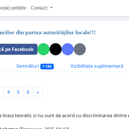
ește) petițiile
Contact:
rilor din partea autorităților locale!!!
că pe Facebook
Semnături
Vizibilitate suplimentară
1 186
4
5
6
»
a liceul teoretic si nu sunt de acord cu discriminarea dintre 