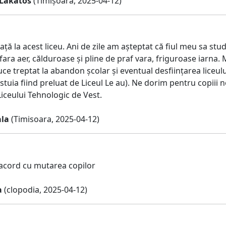
Lakatos
(Timișoara, 2025-04-12)
ață la acest liceu. Ani de zile am așteptat că fiul meu sa stud
 fara aer, călduroase și pline de praf vara, friguroase iarna. 
uce treptat la abandon școlar și eventual desființarea liceul
stuia fiind preluat de Liceul Le au). Ne dorim pentru copiii no
Liceului Tehnologic de Vest.
ala
(Timisoara, 2025-04-12)
acord cu mutarea copilor
a
(clopodia, 2025-04-12)