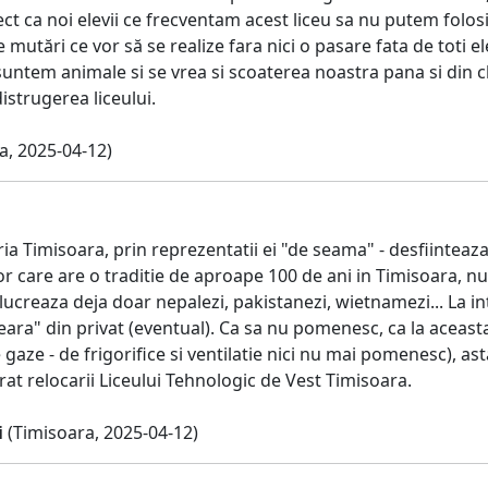
ct ca noi elevii ce frecventam acest liceu sa nu putem folosi
 mutări ce vor să se realize fara nici o pasare fata de toti ele
untem animale si se vrea si scoaterea noastra pana si din c
distrugerea liceului.
a, 2025-04-12)
a Timisoara, prin reprezentatii ei "de seama" - desfiinteaz
or care are o traditie de aproape 100 de ani in Timisoara, n
lucreaza deja doar nepalezi, pakistanezi, wietnamezi... La int
eara" din privat (eventual). Ca sa nu pomenesc, ca la aceasta
e gaze - de frigorifice si ventilatie nici nu mai pomenesc), a
at relocarii Liceului Tehnologic de Vest Timisoara.
i
(Timisoara, 2025-04-12)