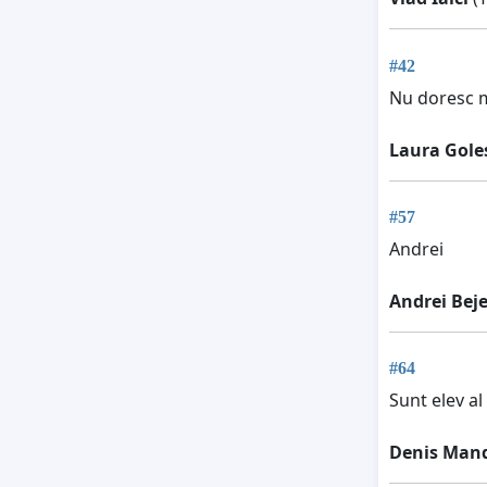
#42
Nu doresc mu
Laura Goles
#57
Andrei
Andrei Bej
#64
Sunt elev al 
Denis Man