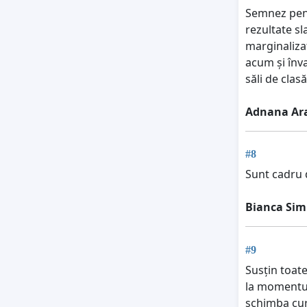
Semnez pent
rezultate sl
marginalizat
acum și înva
săli de clas
Adnana Ara
#8
Sunt cadru d
Bianca Simi
#9
Susțin toate
la momentul 
schimba curs