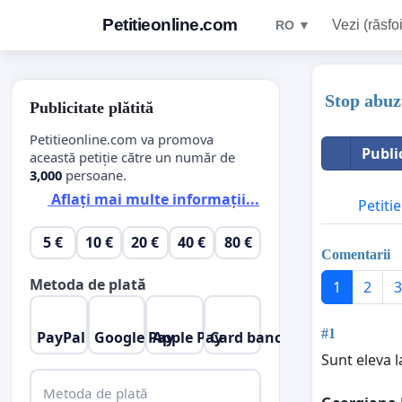
Petitieonline.com
Vezi (răsfoi
RO ▼
Stop abuzu
Publicitate plătită
Petitieonline.com va promova
Publi
această petiție către un număr de
3,000
persoane.
Aflați mai multe informații...
Petitie
5 €
10 €
20 €
40 €
80 €
Comentarii
Metoda de plată
1
2
3
#1
PayPal
Google Pay
Apple Pay
Card bancar
Sunt eleva l
Metoda de plată