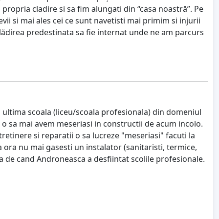
 propria cladire si sa fim alungati din “casa noastră”. Pe
vii si mai ales cei ce sunt navetisti mai primim si injurii
lădirea predestinata sa fie internat unde ne am parcurs
a ultima scoala (liceu/scoala profesionala) din domeniul
u o sa mai avem meseriasi in constructii de acum incolo.
retinere si reparatii o sa lucreze "meseriasi" facuti la
 ora nu mai gasesti un instalator (sanitaristi, termice,
sta de cand Androneasca a desfiintat scolile profesionale.