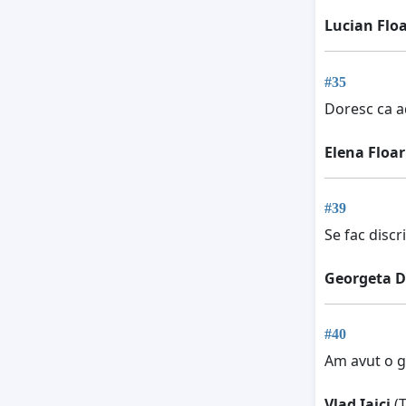
Lucian Floa
#35
Doresc ca ad
Elena Floar
#39
Se fac discr
Georgeta 
#40
Am avut o g
Vlad Iaici
(T