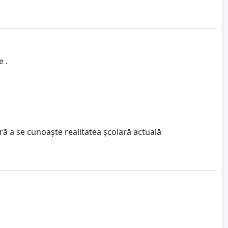
e .
 fără a se cunoaște realitatea școlară actuală