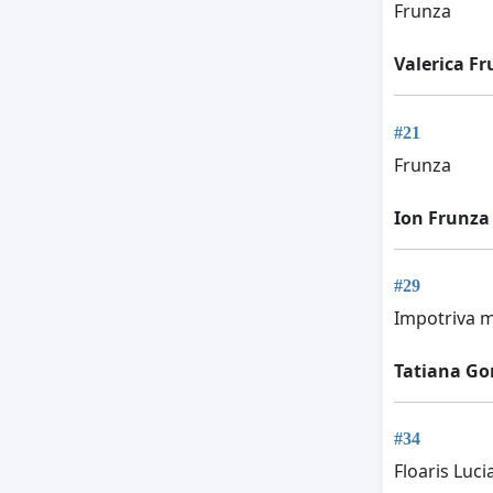
Frunza
Valerica F
#21
Frunza
Ion Frunza
#29
Impotriva mu
Tatiana Go
#34
Floaris Luci