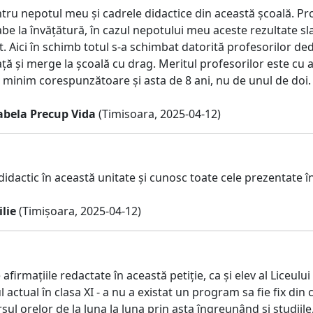
ru nepotul meu și cadrele didactice din această școală. Prof
abe la învățătură, în cazul nepotului meu aceste rezultate s
. Aici în schimb totul s-a schimbat datorită profesorilor de
ță și merge la școală cu drag. Meritul profesorilor este cu 
ă minim corespunzătoare și asta de 8 ani, nu de unul de doi.
bela Precup Vida
(Timisoara, 2025-04-12)
idactic în această unitate și cunosc toate cele prezentate în 
lie
(Timișoara, 2025-04-12)
 afirmațiile redactate în această petiție, ca și elev al Liceul
actual în clasa XI - a nu a existat un program sa fie fix din
ul orelor de la luna la luna prin asta îngreunând si studiile, 