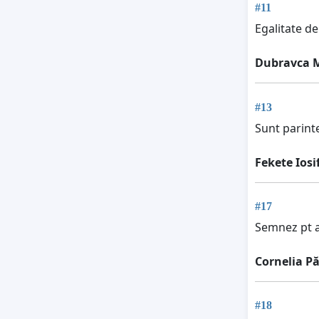
#11
Egalitate de
Dubravca M
#13
Sunt parinte
Fekete Iosi
#17
Semnez pt a
Cornelia P
#18