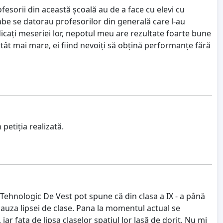
esorii din această școală au de a face cu elevi cu
labe se datorau profesorilor din generală care l-au
dicați meseriei lor, nepotul meu are rezultate foarte bune
atât mai mare, ei fiind nevoiți să obțină performanțe fără
petiția realizată.
ui Tehnologic De Vest pot spune că din clasa a IX - a până
 cauza lipsei de clase. Pana la momentul actual se
iar fata de lipsa claselor spațiul lor lasă de dorit. Nu mi