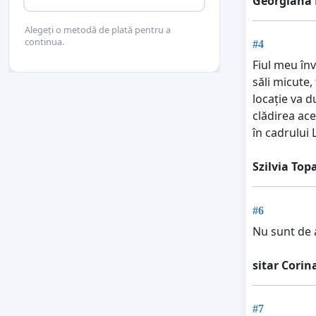
Georgiana 
Alegeți o metodă de plată pentru a
continua.
#4
Fiul meu înv
săli micute,
locație va d
clădirea ace
în cadrului 
Szilvia Top
#6
Nu sunt de 
sitar Corin
#7