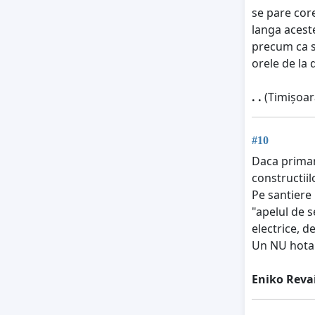
se pare core
langa aceste
precum ca s
orele de la 
. .
(Timișoar
#10
Daca primari
constructiil
Pe santiere 
"apelul de s
electrice, d
Un NU hotar
Eniko Reva