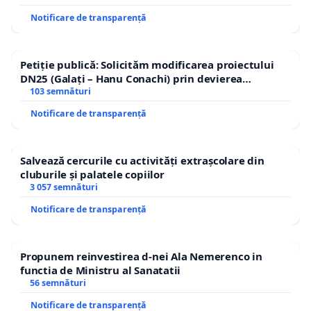
Notificare de transparență
Petiție publică: Solicităm modificarea proiectului
DN25 (Galați – Hanu Conachi) prin devierea
traseului în afara localităților!
103 semnături
Notificare de transparență
Salvează cercurile cu activități extrașcolare din
cluburile și palatele copiilor
3 057 semnături
Notificare de transparență
Propunem reinvestirea d-nei Ala Nemerenco in
functia de Ministru al Sanatatii
56 semnături
Notificare de transparență