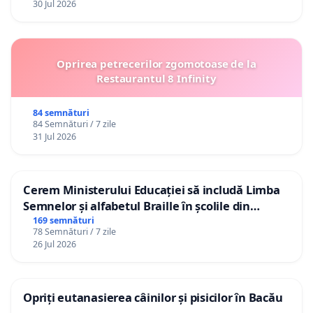
30 Jul 2026
Oprirea petrecerilor zgomotoase de la
Restaurantul 8 Infinity
84 semnături
84 Semnături / 7 zile
31 Jul 2026
Cerem Ministerului Educației să includă Limba
Semnelor și alfabetul Braille în școlile din
Republica Moldova!
169 semnături
78 Semnături / 7 zile
26 Jul 2026
Opriți eutanasierea câinilor și pisicilor în Bacău