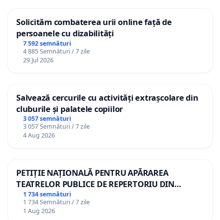
Solicităm combaterea urii online față de
persoanele cu dizabilități
7 592 semnături
4 885 Semnături / 7 zile
29 Jul 2026
Salvează cercurile cu activități extrașcolare din
cluburile și palatele copiilor
3 057 semnături
3 057 Semnături / 7 zile
4 Aug 2026
PETIȚIE NAȚIONALĂ PENTRU APĂRAREA
TEATRELOR PUBLICE DE REPERTORIU DIN
ROMÂNIA
1 734 semnături
1 734 Semnături / 7 zile
1 Aug 2026