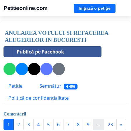
Petitieonline.com
Inițiază o petiție
ANULAREA VOTULUI SI REFACEREA
ALEGERILOR IN BUCURESTI
Publică pe Facebook
Petitie
Semnături
4 496
Politică de confidențialitate
Comentarii
1
2
3
4
5
6
7
8
9
...
23
»