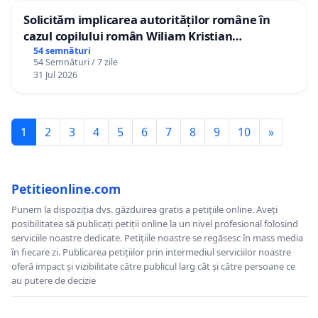
Solicităm implicarea autorităților române în
cazul copilului român Wiliam Kristian
Gheorghe, aflat în plasament în Danemarca de
54 semnături
54 Semnături / 7 zile
12 ani
31 Jul 2026
1
2
3
4
5
6
7
8
9
10
»
Petitieonline.com
Punem la dispoziția dvs. găzduirea gratis a petițiile online. Aveți
posibilitatea să publicați petiții online la un nivel profesional folosind
serviciile noastre dedicate. Petițiile noastre se regăsesc în mass media
în fiecare zi. Publicarea petițiilor prin intermediul serviciilor noastre
oferă impact și vizibilitate către publicul larg cât și către persoane ce
au putere de decizie