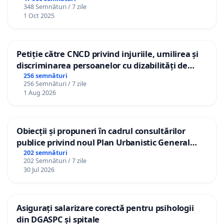
348 Semnături / 7 zile
1 Oct 2025
Petiție către CNCD privind injuriile, umilirea și
discriminarea persoanelor cu dizabilități de
către utilizatorul TikTok „Gorici”
256 semnături
256 Semnături / 7 zile
1 Aug 2026
Obiecții și propuneri în cadrul consultărilor
publice privind noul Plan Urbanistic General
(PUG) Ialoveni
202 semnături
202 Semnături / 7 zile
30 Jul 2026
Asigurați salarizare corectă pentru psihologii
din DGASPC și spitale