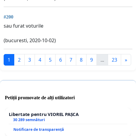
#200
sau furat voturile
(bucuresti, 2020-10-02)
1
2
3
4
5
6
7
8
9
...
23
»
Petiții promovate de alți utilizatori
Libertate pentru VIOREL PAȘCA
30 289 semnături
Notificare de transparență