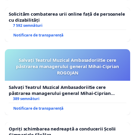
Solicităm combaterea urii online față de persoanele
cu dizabilități
7 592 semnături
Notificare de transparență
Salvați Teatrul Muzical Ambasadorii!Se cere
păstrarea managerului general Mihai-Ciprian
ROGOJAN
Salvați Teatrul Muzical Ambasadorii!Se cere
păstrarea managerului general Mihai-Ciprian
ROGOJAN
389 semnături
Notificare de transparență
Opriți schimbarea nedreaptă a conducerii Școlii
Gimnaziale Săcălaz