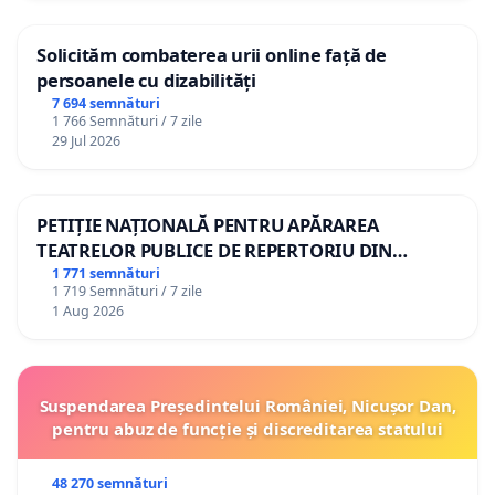
Solicităm combaterea urii online față de
persoanele cu dizabilități
7 694 semnături
1 766 Semnături / 7 zile
29 Jul 2026
PETIȚIE NAȚIONALĂ PENTRU APĂRAREA
TEATRELOR PUBLICE DE REPERTORIU DIN
ROMÂNIA
1 771 semnături
1 719 Semnături / 7 zile
1 Aug 2026
Suspendarea Președintelui României, Nicușor Dan,
pentru abuz de funcție și discreditarea statului
48 270 semnături