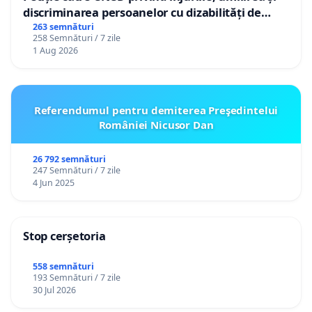
discriminarea persoanelor cu dizabilități de
către utilizatorul TikTok „Gorici”
263 semnături
258 Semnături / 7 zile
1 Aug 2026
Referendumul pentru demiterea Preşedintelui
României Nicusor Dan
26 792 semnături
247 Semnături / 7 zile
4 Jun 2025
Stop cerșetoria
558 semnături
193 Semnături / 7 zile
30 Jul 2026