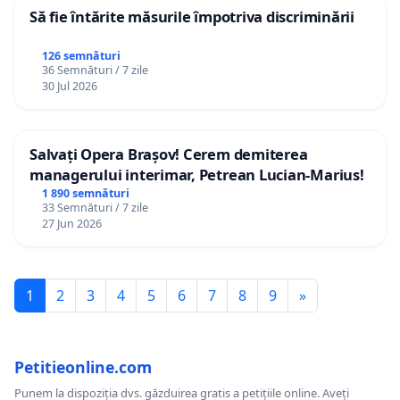
Să fie întărite măsurile împotriva discriminării
126 semnături
36 Semnături / 7 zile
30 Jul 2026
Salvați Opera Brașov! Cerem demiterea
managerului interimar, Petrean Lucian-Marius!
1 890 semnături
33 Semnături / 7 zile
27 Jun 2026
1
2
3
4
5
6
7
8
9
»
Petitieonline.com
Punem la dispoziția dvs. găzduirea gratis a petițiile online. Aveți