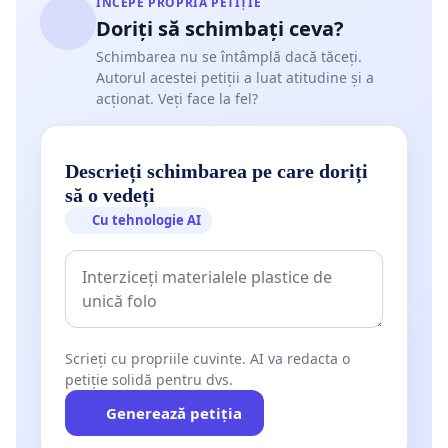
ÎNCEPE PROPRIA PETIȚIE
Doriți să schimbați ceva?
Schimbarea nu se întâmplă dacă tăceți.
Autorul acestei petiții a luat atitudine și a
acționat. Veți face la fel?
Descrieți schimbarea pe care doriți
să o vedeți
Cu tehnologie AI
Scrieți cu propriile cuvinte. AI va redacta o
petiție solidă pentru dvs.
Generează petiția