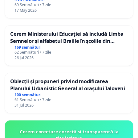
69 Semnături / 7 zile
17 May 2026
Cerem Ministerului Educației să includă Limba
Semnelor și alfabetul Braille în școlile din
Republica Moldova!
169 semnături
62 Semnături / 7 zile
26 Jul 2026
Obiecții și propuneri privind modificarea
Planului Urbanistic General al orașului Ialoveni
100 semnături
61 Semnături / 7 zile
31 Jul 2026
Cerem corectare corectă și transparentă la
titularizare