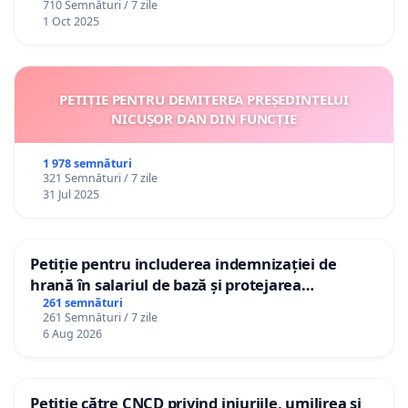
710 Semnături / 7 zile
1 Oct 2025
PETIȚIE PENTRU DEMITEREA PREȘEDINTELUI
NICUȘOR DAN DIN FUNCȚIE
1 978 semnături
321 Semnături / 7 zile
31 Jul 2025
Petiție pentru includerea indemnizației de
hrană în salariul de bază și protejarea
gradațiilor de vechime pentru asistenții
261 semnături
261 Semnături / 7 zile
personali
6 Aug 2026
Petiție către CNCD privind injuriile, umilirea și