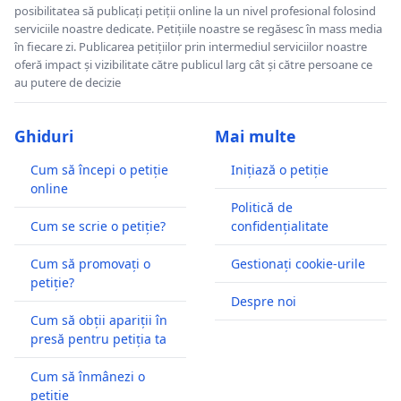
posibilitatea să publicați petiții online la un nivel profesional folosind
serviciile noastre dedicate. Petițiile noastre se regăsesc în mass media
în fiecare zi. Publicarea petițiilor prin intermediul serviciilor noastre
oferă impact și vizibilitate către publicul larg cât și către persoane ce
au putere de decizie
Ghiduri
Mai multe
Cum să începi o petiție
Inițiază o petiție
online
Politică de
Cum se scrie o petiție?
confidențialitate
Cum să promovați o
Gestionați cookie-urile
petiție?
Despre noi
Cum să obții apariții în
presă pentru petiția ta
Cum să înmânezi o
petiție