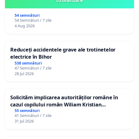
54 semnături
54 Semnături / 7 zile
4 Aug 2026
Reduceți accidentele grave ale trotinetelor
electrice în Bihor
538 semnături
47 Semnături / 7 zile
28 Jul 2026
Solicităm implicarea autorităților române în
cazul copilului român Wiliam Kristian
Gheorghe, aflat în plasament în Danemarca de
55 semnături
41 Semnături / 7 zile
12 ani
31 Jul 2026