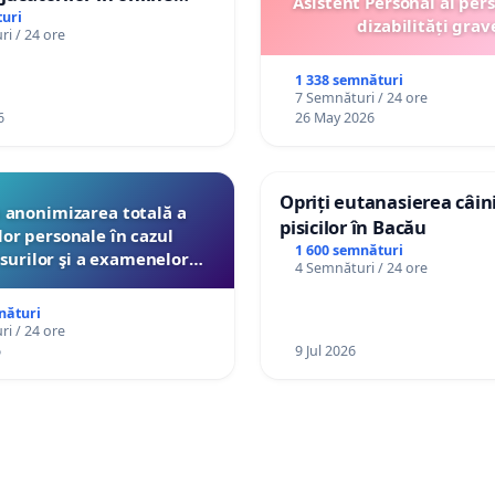
Asistent Personal al per
uri
dizabilități grav
i / 24 ore
1 338 semnături
7 Semnături / 24 ore
6
26 May 2026
Opriți eutanasierea câini
anonimizarea totală a
pisicilor în Bacău
lor personale în cazul
1 600 semnături
surilor şi a examenelor
4 Semnături / 24 ore
ate pentru profesori de
e Ministerul Educaţiei
nături
i / 24 ore
6
9 Jul 2026