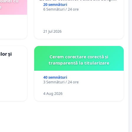
soanei cu
exercite efectiv atribuțiile legale
20 semnături
e
6 Semnături / 24 ore
și să reprezinte interesele
cetățenilor în raport cu APAVIL
S.A, operatorul serviciului de apă!
21 Jul 2026
lor și
Cerem corectare corectă și
transparentă la titularizare
40 semnături
3 Semnături / 24 ore
4 Aug 2026