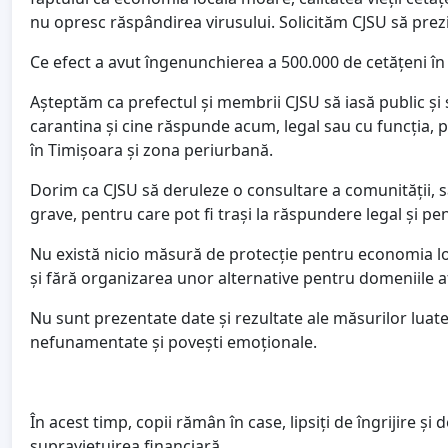
nu opresc răspândirea virusului. Solicităm CJSU să prez
Ce efect a avut îngenunchierea a 500.000 de cetățeni în
Așteptăm ca prefectul și membrii CJSU să iasă public și s
carantina și cine răspunde acum, legal sau cu funcția, p
în Timișoara și zona periurbană.
Dorim ca CJSU să deruleze o consultare a comunității, să
grave, pentru care pot fi trași la răspundere legal și p
Nu există nicio măsură de protecție pentru economia l
și fără organizarea unor alternative pentru domeniile a
Nu sunt prezentate date și rezultate ale măsurilor lua
nefunamentate și povești emoționale.
În acest timp, copii rămân în case, lipsiți de îngrijire ș
supraviețuirea financiară.