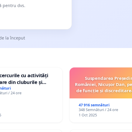
dă pentru dvs.
de la început
ercurile cu activități
Suspendarea Președi
are din cluburile și
României, Nicușor Dan, p
opiilor
nături
de funcție și discreditare
uri / 24 ore
47 916 semnături
348 Semnături / 24 ore
6
1 Oct 2025