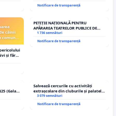
Notificare de transparență
PETIȚIE NAȚIONALĂ PENTRU
narea
APĂRAREA TEATRELOR PUBLICE DE
de câinii
REPERTORIU DIN ROMÂNIA
1 736 semnături
din comuna
Notificare de transparență
pericolului
vi și fără
Salvează cercurile cu activități
25 (Galați
extrașcolare din cluburile și palatele
erea
copiilor
3 079 semnături
lor!
Notificare de transparență