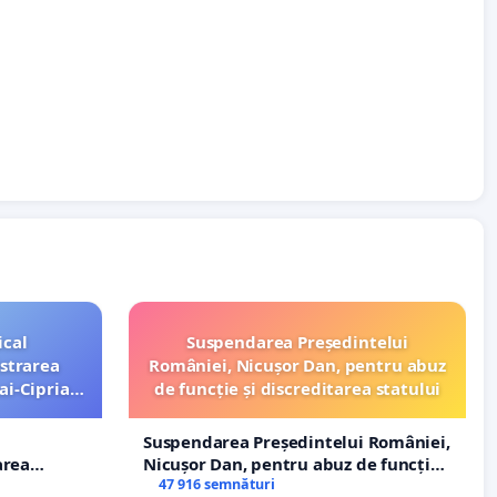
ical
Suspendarea Președintelui
strarea
României, Nicușor Dan, pentru abuz
ai-Ciprian
de funcție și discreditarea statului
Suspendarea Președintelui României,
area
Nicușor Dan, pentru abuz de funcție
i-Ciprian
și discreditarea statului
47 916 semnături