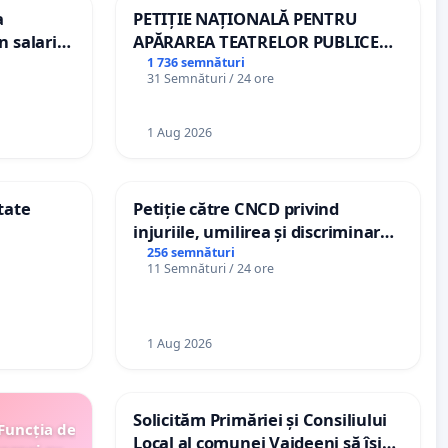
a
PETIȚIE NAȚIONALĂ PENTRU
n salariul
APĂRAREA TEATRELOR PUBLICE
dațiilor
DE REPERTORIU DIN ROMÂNIA
1 736 semnături
31 Semnături / 24 ore
nții
1 Aug 2026
tate
Petiție către CNCD privind
injuriile, umilirea și discriminarea
persoanelor cu dizabilități de
256 semnături
11 Semnături / 24 ore
către utilizatorul TikTok „Gorici”
1 Aug 2026
Solicităm Primăriei și Consiliului
 Funcția de
Local al comunei Vaideeni să își