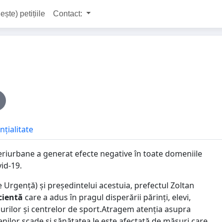
ește) petițiile
Contact:
nțialitate
eriurbane a generat efecte negative în toate domeniile
id-19.
 Urgență) și președintelui acestuia, prefectul Zoltan
cientă
care a adus în pragul disperării părinți, elevi,
elurilor și centrelor de sport.Atragem atenția asupra
țenilor scade și sănătatea le este afectată de măsuri care