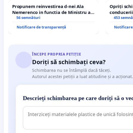
Propunem reinvestirea d-nei Ala
Opriți sc
Nemerenco in functia de Ministru al
conducerii
Sanatatii
56 semnături
453 semnă
Notificare de transparență
Notificar
ÎNCEPE PROPRIA PETIȚIE
Doriți să schimbați ceva?
Schimbarea nu se întâmplă dacă tăceți.
Autorul acestei petiții a luat atitudine și a acționat.
Descrieți schimbarea pe care doriți să o ve