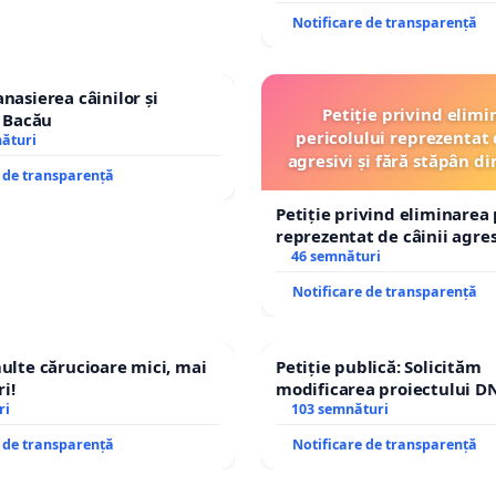
ROGOJAN
Notificare de transparență
nasierea câinilor și
Petiție privind elimi
n Bacău
pericolului reprezentat 
nături
agresivi și fără stăpân 
e de transparență
Tunari
Petiție privind eliminarea 
reprezentat de câinii agresi
stăpân din comuna Tunari
46 semnături
Notificare de transparență
multe cărucioare mici, mai
Petiție publică: Solicităm
i!
modificarea proiectului DN
ri
– Hanu Conachi) prin devi
103 semnături
traseului în afara localități
e de transparență
Notificare de transparență