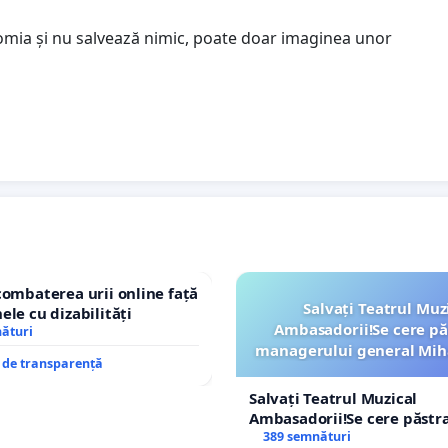
omia și nu salvează nimic, poate doar imaginea unor
combaterea urii online față
Salvați Teatrul Muz
ele cu dizabilități
Ambasadorii!Se cere pă
nături
managerului general Mih
e de transparență
ROGOJAN
Salvați Teatrul Muzical
Ambasadorii!Se cere păstr
managerului general Miha
389 semnături