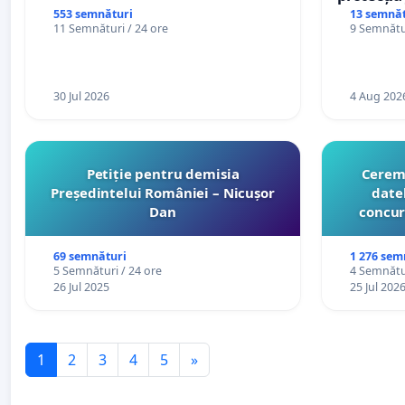
casino
553 semnături
13 semnăt
11 Semnături / 24 ore
9 Semnătur
30 Jul 2026
4 Aug 202
Petiție pentru demisia
Cerem 
Președintelui României – Nicușor
date
Dan
concur
organiz
cătr
69 semnături
1 276 sem
5 Semnături / 24 ore
4 Semnătur
26 Jul 2025
25 Jul 202
1
2
3
4
5
»