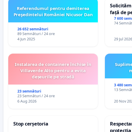
Solicităm
Referendumul pentru demiterea
față de p
Preşedintelui României Nicusor Dan
7 600 sem
74 Semnătu
26 652 semnături
89 Semnături / 24 ore
4 Jun 2025
29 Jul 202
Instalarea de containere închise în
Suplime
Villaverde Alto pentru a evita
m
deșeurile pe stradă
3 480 sem
13 Semnătu
23 semnături
23 Semnături / 24 ore
6 Aug 2026
20 Nov 20
Stop cerșetoria
Respectar
protecția 