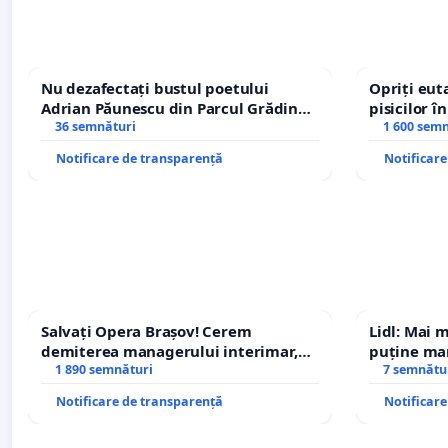
Nu dezafectați bustul poetului
Opriți euta
Adrian Păunescu din Parcul Grădina
pisicilor î
Icoanei! Stop cenzurii culturale!
36 semnături
1 600 sem
Notificare de transparență
Notificar
Salvați Opera Brașov! Cerem
Lidl: Mai 
demiterea managerului interimar,
puține mar
Petrean Lucian-Marius!
1 890 semnături
7 semnătu
Notificare de transparență
Notificar