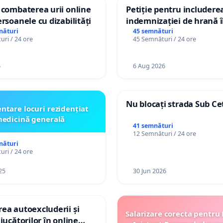
 combaterea urii online
Petiție pentru includere
ersoanele cu dizabilități
indemnizației de hrană î
de bază și protejarea gra
nături
45 semnături
ri / 24 ore
45 Semnături / 24 ore
de vechime pentru asiste
personali
6
6 Aug 2026
Nu blocați strada Sub Ce
ntare locuri rezidențiat
edicină generală
41 semnături
12 Semnături / 24 ore
nături
ri / 24 ore
25
30 Jun 2026
ea autoexcluderii și
Salarizare corecta pentru
jucătorilor în online