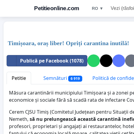
Petitieonline.com
Vezi (răsfoi
RO ▼
Timișoara, oraș liber! Opriți carantina inutilă!
Publică pe Facebook (1078)
Petitie
Semnături
Politică de confide
6 919
Măsura carantinării municipiului Timișoara și a zonei p
economice și sociale fără să scadă rata de infectare Cov
Cerem CJSU Timiș (Comitetul Județean pentru Situații de
Nemeth,
să nu prelungească această carantină inefi
profesori, proprietari și angajați ai restaurantelor, hot
faptului că economia locală moare, calitatea vieții cetă