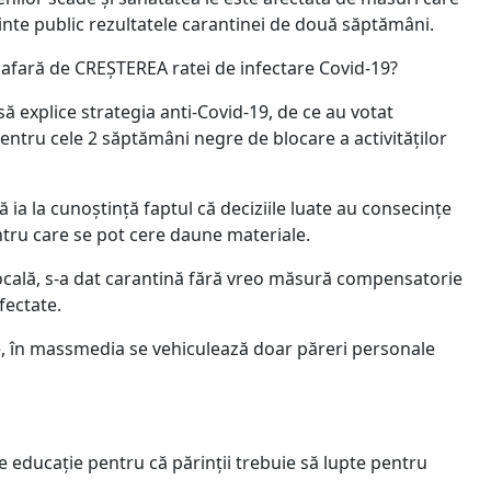
inte public rezultatele carantinei de două săptămâni.
 afară de CREȘTEREA ratei de infectare Covid-19?
ă explice strategia anti-Covid-19, de ce au votat
entru cele 2 săptămâni negre de blocare a activităților
 ia la cunoștință faptul că deciziile luate au consecințe
entru care se pot cere daune materiale.
ocală, s-a dat carantină fără vreo măsură compensatorie
fectate.
te, în massmedia se vehiculează doar păreri personale
i de educație pentru că părinții trebuie să lupte pentru