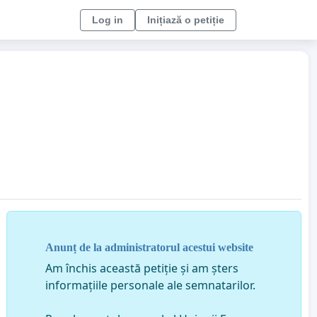
Log in
Inițiază o petiție
Anunț de la administratorul acestui website
Am închis această petiție și am șters
informațiile personale ale semnatarilor.