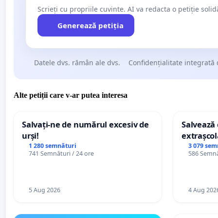
Scrieți cu propriile cuvinte. AI va redacta o petiție soli
Generează petiția
Datele dvs. rămân ale dvs.
Confidențialitate integrată 
Alte petiții care v-ar putea interesa
Salvați-ne de numărul excesiv de
Salvează c
urși!
extrașcol
palatele c
1 280 semnături
3 079 sem
741 Semnături / 24 ore
586 Semnăt
5 Aug 2026
4 Aug 202