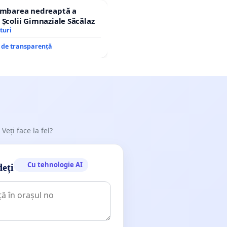
himbarea nedreaptă a
 Școlii Gimnaziale Săcălaz
turi
e de transparență
 Veți face la fel?
Cu tehnologie AI
deți