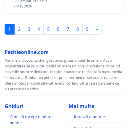
35 Semnături / 7 zile
7 May 2026
1
2
3
4
5
6
7
8
9
»
Petitieonline.com
Punem la dispoziția dvs. găzduirea gratis a petițiile online. Aveți
posibilitatea să publicați petiții online la un nivel profesional folosind
serviciile noastre dedicate. Petițiile noastre se regăsesc în mass media
în fiecare zi. Publicarea petițiilor prin intermediul serviciilor noastre
oferă impact și vizibilitate către publicul larg cât și către persoane ce
au putere de decizie
Ghiduri
Mai multe
Cum să începi o petiție
Inițiază o petiție
online