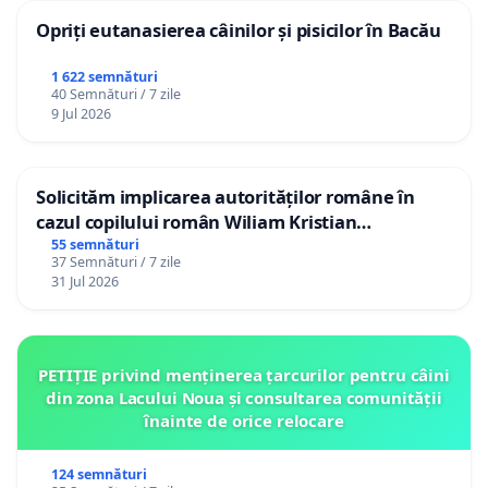
Opriți eutanasierea câinilor și pisicilor în Bacău
1 622 semnături
40 Semnături / 7 zile
9 Jul 2026
Solicităm implicarea autorităților române în
cazul copilului român Wiliam Kristian
Gheorghe, aflat în plasament în Danemarca de
55 semnături
37 Semnături / 7 zile
12 ani
31 Jul 2026
PETIȚIE privind menținerea țarcurilor pentru câini
din zona Lacului Noua și consultarea comunității
înainte de orice relocare
124 semnături