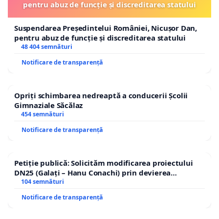
pentru abuz de funcție și discreditarea statului
Suspendarea Președintelui României, Nicușor Dan,
pentru abuz de funcție și discreditarea statului
48 404 semnături
Notificare de transparență
Opriți schimbarea nedreaptă a conducerii Școlii
Gimnaziale Săcălaz
454 semnături
Notificare de transparență
Petiție publică: Solicităm modificarea proiectului
DN25 (Galați – Hanu Conachi) prin devierea
traseului în afara localităților!
104 semnături
Notificare de transparență