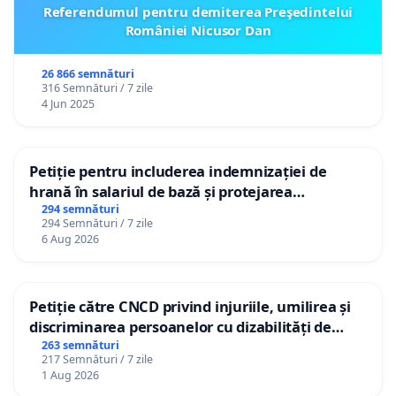
Referendumul pentru demiterea Preşedintelui
României Nicusor Dan
26 866 semnături
316 Semnături / 7 zile
4 Jun 2025
Petiție pentru includerea indemnizației de
hrană în salariul de bază și protejarea
gradațiilor de vechime pentru asistenții
294 semnături
294 Semnături / 7 zile
personali
6 Aug 2026
Petiție către CNCD privind injuriile, umilirea și
discriminarea persoanelor cu dizabilități de
către utilizatorul TikTok „Gorici”
263 semnături
217 Semnături / 7 zile
1 Aug 2026