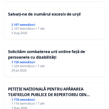
Salvați-ne de numărul excesiv de urși!
2 107 semnături
2 107 Semnături / 7 zile
5 Aug 2026
Solicităm combaterea urii online față de
persoanele cu dizabilități
7 720 semnături
1 229 Semnături / 7 zile
29 Jul 2026
PETIȚIE NAȚIONALĂ PENTRU APĂRAREA
TEATRELOR PUBLICE DE REPERTORIU DIN
ROMÂNIA
1 778 semnături
1 116 Semnături / 7 zile
1 Aug 2026