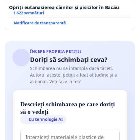
Opriți eutanasierea câinilor și pisicilor în Bacău
1 622 semnături
Notificare de transparență
ÎNCEPE PROPRIA PETIȚIE
Doriți să schimbați ceva?
Schimbarea nu se întâmplă dacă tăceți.
Autorul acestei petiții a luat atitudine și a
acționat. Veți face la fel?
Descrieți schimbarea pe care doriți
să o vedeți
Cu tehnologie AI