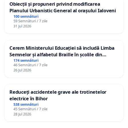
Obiecții și propuneri privind modificarea
Planului Urbanistic General al orașului Ialoveni
100 semnături
59 Semnături / 7 zile
31 Jul 2026
Cerem Ministerului Educației să includă Limba
Semnelor și alfabetul Braille în școlile din
Republica Moldova!
174 semnături
46 Semnături / 7 zile
26 Jul 2026
Reduceți accidentele grave ale trotinetelor
electrice în Bihor
538 semnături
45 Semnături / 7 zile
28 Jul 2026