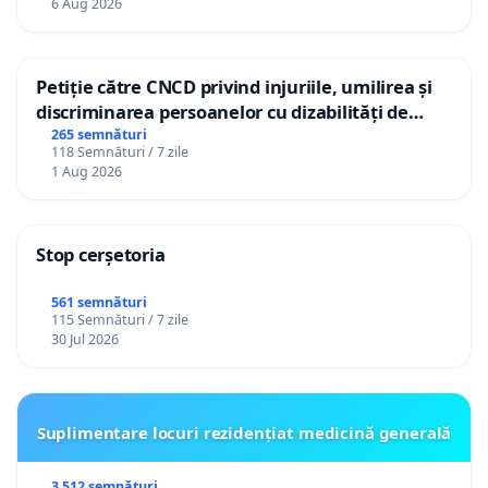
6 Aug 2026
Petiție către CNCD privind injuriile, umilirea și
discriminarea persoanelor cu dizabilități de
către utilizatorul TikTok „Gorici”
265 semnături
118 Semnături / 7 zile
1 Aug 2026
Stop cerșetoria
561 semnături
115 Semnături / 7 zile
30 Jul 2026
Suplimentare locuri rezidențiat medicină generală
3 512 semnături