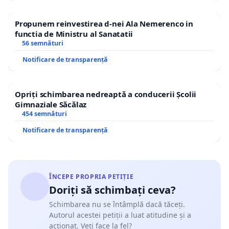
Propunem reinvestirea d-nei Ala Nemerenco in
functia de Ministru al Sanatatii
56 semnături
Notificare de transparență
Opriți schimbarea nedreaptă a conducerii Școlii
Gimnaziale Săcălaz
454 semnături
Notificare de transparență
ÎNCEPE PROPRIA PETIȚIE
Doriți să schimbați ceva?
Schimbarea nu se întâmplă dacă tăceți.
Autorul acestei petiții a luat atitudine și a
acționat. Veți face la fel?