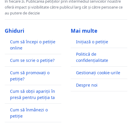
în fiecare zi. Publicarea petițiilor prin intermediul serviciilor noastre
oferă impact și vizibilitate către publicul larg cât și către persoane ce
au putere de decizie
Ghiduri
Mai multe
Cum să începi o petiție
Inițiază o petiție
online
Politică de
Cum se scrie o petiție?
confidențialitate
Cum să promovați o
Gestionați cookie-urile
petiție?
Despre noi
Cum să obții apariții în
presă pentru petiția ta
Cum să înmânezi o
petiție