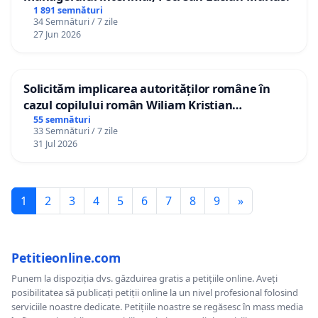
1 891 semnături
34 Semnături / 7 zile
27 Jun 2026
Solicităm implicarea autorităților române în
cazul copilului român Wiliam Kristian
Gheorghe, aflat în plasament în Danemarca de
55 semnături
33 Semnături / 7 zile
12 ani
31 Jul 2026
1
2
3
4
5
6
7
8
9
»
Petitieonline.com
Punem la dispoziția dvs. găzduirea gratis a petițiile online. Aveți
posibilitatea să publicați petiții online la un nivel profesional folosind
serviciile noastre dedicate. Petițiile noastre se regăsesc în mass media