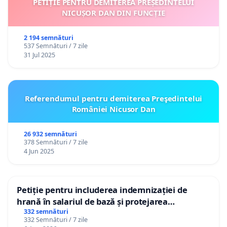
PETIȚIE PENTRU DEMITEREA PREȘEDINTELUI
NICUȘOR DAN DIN FUNCȚIE
2 194 semnături
537 Semnături / 7 zile
31 Jul 2025
Referendumul pentru demiterea Preşedintelui
României Nicusor Dan
26 932 semnături
378 Semnături / 7 zile
4 Jun 2025
Petiție pentru includerea indemnizației de
hrană în salariul de bază și protejarea
gradațiilor de vechime pentru asistenții
332 semnături
332 Semnături / 7 zile
personali