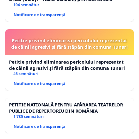
traseului în afara localităților!
104 semnături
Notificare de transparență
Petiție privind eliminarea pericolului reprezentat
de câinii agresivi și fără stăpân din comuna Tunari
Petiție privind eliminarea pericolului reprezentat
de câinii agresivi și fără stăpân din comuna Tunari
46 semnături
Notificare de transparență
PETIȚIE NAȚIONALĂ PENTRU APĂRAREA TEATRELOR
PUBLICE DE REPERTORIU DIN ROMÂNIA
1 785 semnături
Notificare de transparență