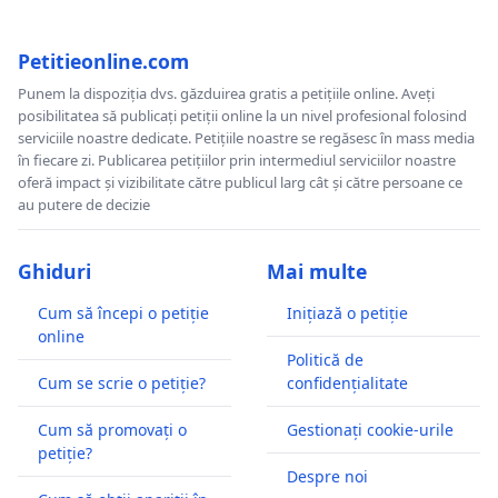
Petitieonline.com
Punem la dispoziția dvs. găzduirea gratis a petițiile online. Aveți
posibilitatea să publicați petiții online la un nivel profesional folosind
serviciile noastre dedicate. Petițiile noastre se regăsesc în mass media
în fiecare zi. Publicarea petițiilor prin intermediul serviciilor noastre
oferă impact și vizibilitate către publicul larg cât și către persoane ce
au putere de decizie
Ghiduri
Mai multe
Cum să începi o petiție
Inițiază o petiție
online
Politică de
Cum se scrie o petiție?
confidențialitate
Cum să promovați o
Gestionați cookie-urile
petiție?
Despre noi