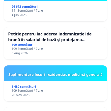
26 672 semnături
141 Semnături / 7 zile
4 Jun 2025
Petiție pentru includerea indemnizației de
hrană în salariul de bază și protejarea
gradațiilor de vechime pentru asistenții
109 semnături
109 Semnături / 7 zile
personali
6 Aug 2026
Suplimentare locuri rezidențiat medicină generală
3 480 semnături
109 Semnături / 7 zile
20 Nov 2025