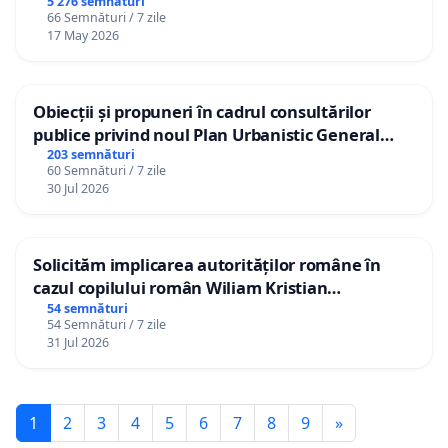
5 276 semnături
66 Semnături / 7 zile
17 May 2026
Obiecții și propuneri în cadrul consultărilor
publice privind noul Plan Urbanistic General
(PUG) Ialoveni
203 semnături
60 Semnături / 7 zile
30 Jul 2026
Solicităm implicarea autorităților române în
cazul copilului român Wiliam Kristian
Gheorghe, aflat în plasament în Danemarca de
54 semnături
54 Semnături / 7 zile
12 ani
31 Jul 2026
1
2
3
4
5
6
7
8
9
»