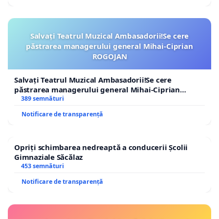
Salvați Teatrul Muzical Ambasadorii!Se cere
păstrarea managerului general Mihai-Ciprian
ROGOJAN
Salvați Teatrul Muzical Ambasadorii!Se cere
păstrarea managerului general Mihai-Ciprian
ROGOJAN
389 semnături
Notificare de transparență
Opriți schimbarea nedreaptă a conducerii Școlii
Gimnaziale Săcălaz
453 semnături
Notificare de transparență