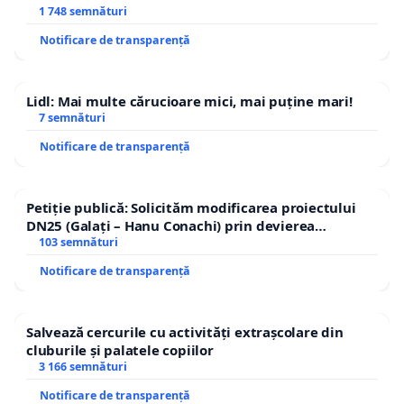
1 748 semnături
Notificare de transparență
Lidl: Mai multe cărucioare mici, mai puține mari!
7 semnături
Notificare de transparență
Petiție publică: Solicităm modificarea proiectului
DN25 (Galați – Hanu Conachi) prin devierea
traseului în afara localităților!
103 semnături
Notificare de transparență
Salvează cercurile cu activități extrașcolare din
cluburile și palatele copiilor
3 166 semnături
Notificare de transparență