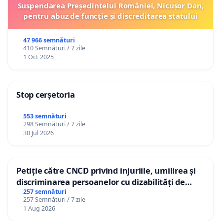
Suspendarea Președintelui României, Nicușor Dan,
pentru abuz de funcție și discreditarea statului
47 966 semnături
410 Semnături / 7 zile
1 Oct 2025
Stop cerșetoria
553 semnături
298 Semnături / 7 zile
30 Jul 2026
Petiție către CNCD privind injuriile, umilirea și
discriminarea persoanelor cu dizabilități de
către utilizatorul TikTok „Gorici”
257 semnături
257 Semnături / 7 zile
1 Aug 2026