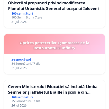
Obiecții și propuneri privind modificarea
Planului Urbanistic General al orașului Ialoveni
100 semnături
100 Semnături / 7 zile
31 Jul 2026
Oprirea petrecerilor zgomotoase de la
Restaurantul 8 Infinity
84 semnături
84 Semnături / 7 zile
31 Jul 2026
Cerem Ministerului Educației să includă Limba
Semnelor și alfabetul Braille în școlile din
Republica Moldova!
169 semnături
75 Semnături / 7 zile
26 Jul 2026