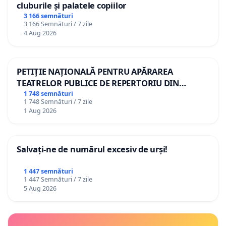
cluburile și palatele copiilor
3 166 semnături
3 166 Semnături / 7 zile
4 Aug 2026
PETIȚIE NAȚIONALĂ PENTRU APĂRAREA
TEATRELOR PUBLICE DE REPERTORIU DIN
ROMÂNIA
1 748 semnături
1 748 Semnături / 7 zile
1 Aug 2026
Salvați-ne de numărul excesiv de urși!
1 447 semnături
1 447 Semnături / 7 zile
5 Aug 2026