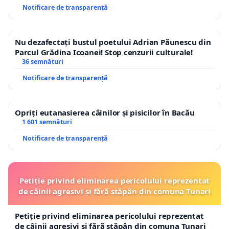
Notificare de transparență
Nu dezafectați bustul poetului Adrian Păunescu din
Parcul Grădina Icoanei! Stop cenzurii culturale!
36 semnături
Notificare de transparență
Opriți eutanasierea câinilor și pisicilor în Bacău
1 601 semnături
Notificare de transparență
Petiție privind eliminarea pericolului reprezentat
de câinii agresivi și fără stăpân din comuna Tunari
Petiție privind eliminarea pericolului reprezentat
de câinii agresivi și fără stăpân din comuna Tunari