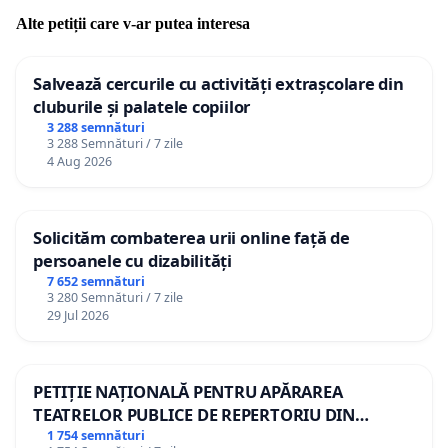
Alte petiții care v-ar putea interesa
Salvează cercurile cu activități extrașcolare din
cluburile și palatele copiilor
3 288 semnături
3 288 Semnături / 7 zile
4 Aug 2026
Solicităm combaterea urii online față de
persoanele cu dizabilități
7 652 semnături
3 280 Semnături / 7 zile
29 Jul 2026
PETIȚIE NAȚIONALĂ PENTRU APĂRAREA
TEATRELOR PUBLICE DE REPERTORIU DIN
ROMÂNIA
1 754 semnături