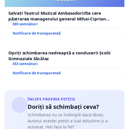
Salvați Teatrul Muzical Ambasadorii!Se cere
păstrarea managerului general Mihai-Ciprian
ROGOJAN
389 semnături
Notificare de transparență
Opriți schimbarea nedreaptă a conducerii Școlii
Gimnaziale Săcălaz
453 semnături
Notificare de transparență
ÎNCEPE PROPRIA PETIȚIE
Doriți să schimbați ceva?
Schimbarea nu se întâmplă dacă tăceți.
Autorul acestei petiții a luat atitudine și a
acționat. Veți face la fel?