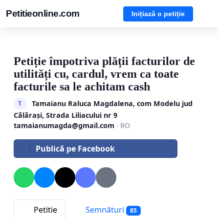
Petitieonline.com
Inițiază o petiție
Petiție împotriva plății facturilor de
utilități cu, cardul, vrem ca toate
facturile sa le achitam cash
Tamaianu Raluca Magdalena, com Modelu jud
T
Călărași, Strada Liliacului nr 9
tamaianumagda@gmail.com
· RO
Publică pe Facebook
Petitie
Semnături
85