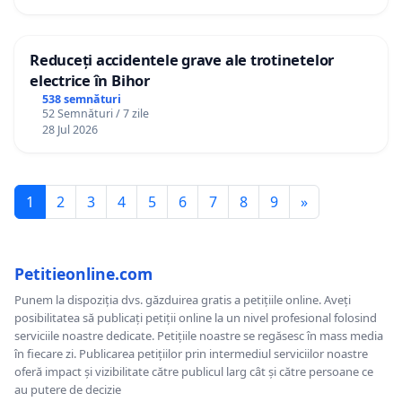
Reduceți accidentele grave ale trotinetelor
electrice în Bihor
538 semnături
52 Semnături / 7 zile
28 Jul 2026
1
2
3
4
5
6
7
8
9
»
Petitieonline.com
Punem la dispoziția dvs. găzduirea gratis a petițiile online. Aveți
posibilitatea să publicați petiții online la un nivel profesional folosind
serviciile noastre dedicate. Petițiile noastre se regăsesc în mass media
în fiecare zi. Publicarea petițiilor prin intermediul serviciilor noastre
oferă impact și vizibilitate către publicul larg cât și către persoane ce
au putere de decizie