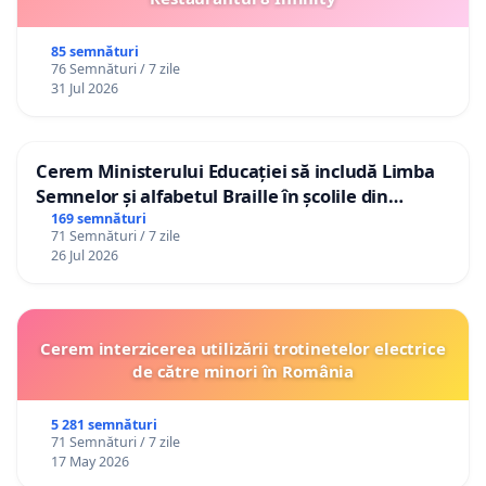
85 semnături
76 Semnături / 7 zile
31 Jul 2026
Cerem Ministerului Educației să includă Limba
Semnelor și alfabetul Braille în școlile din
Republica Moldova!
169 semnături
71 Semnături / 7 zile
26 Jul 2026
Cerem interzicerea utilizării trotinetelor electrice
de către minori în România
5 281 semnături
71 Semnături / 7 zile
17 May 2026