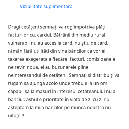
Vizibilitate suplimentară
Dragi cetățeni semnați va rog împotriva plății
facturilor cu, cardul. Bătrânii din mediu rural
vulnerabil nu au acces la card, nu știu de card,
rămân fără utilități din vina băncilor ca vor ei
taxarea exagerata a fiecărei facturi, comisioanele
ne revin noua, ei au buzunarele pline
neinteresandui de cetățeni. Semnați și distribuiți va
rugam sa ajungă acolo unde trebuie la un om
capabil sa ia masuri în interesul cetățeanului nu al
băncii. Cashul e prioritate în viata de zi cu zi nu
așteptăm la mila băncilor pe munca noastră nu
uitați!!!!