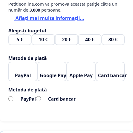
Petitieonline.com va promova această petiție către un
număr de
3,000
persoane.
Aflați mai multe informații...
Alege-ți bugetul
5 €
10 €
20 €
40 €
80 €
Metoda de plată
PayPal
Google Pay
Apple Pay
Card bancar
Metoda de plată
PayPal
Card bancar