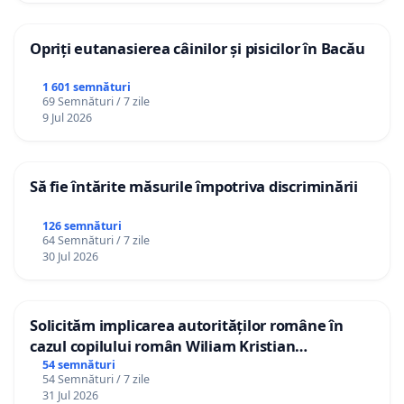
Opriți eutanasierea câinilor și pisicilor în Bacău
1 601 semnături
69 Semnături / 7 zile
9 Jul 2026
Să fie întărite măsurile împotriva discriminării
126 semnături
64 Semnături / 7 zile
30 Jul 2026
Solicităm implicarea autorităților române în
cazul copilului român Wiliam Kristian
Gheorghe, aflat în plasament în Danemarca de
54 semnături
54 Semnături / 7 zile
12 ani
31 Jul 2026