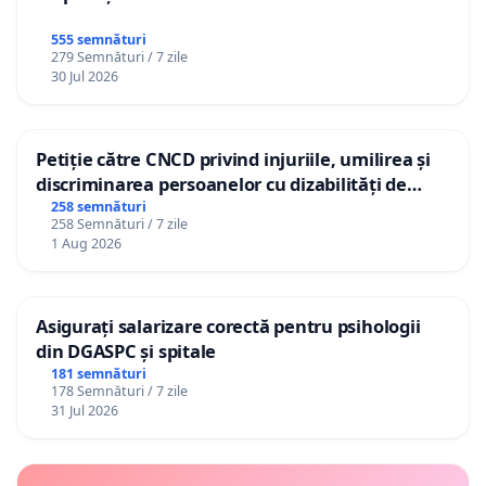
555 semnături
279 Semnături / 7 zile
30 Jul 2026
Petiție către CNCD privind injuriile, umilirea și
discriminarea persoanelor cu dizabilități de
către utilizatorul TikTok „Gorici”
258 semnături
258 Semnături / 7 zile
1 Aug 2026
Asigurați salarizare corectă pentru psihologii
din DGASPC și spitale
181 semnături
178 Semnături / 7 zile
31 Jul 2026