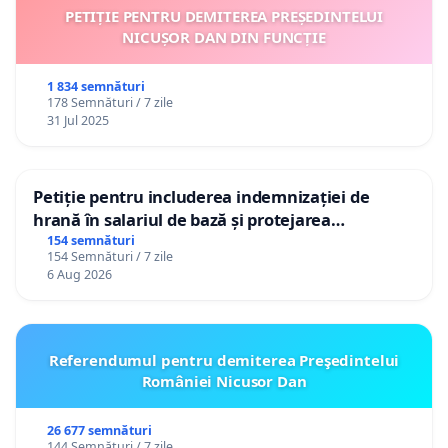
PETIȚIE PENTRU DEMITEREA PREȘEDINTELUI
NICUȘOR DAN DIN FUNCȚIE
1 834 semnături
178 Semnături / 7 zile
31 Jul 2025
Petiție pentru includerea indemnizației de
hrană în salariul de bază și protejarea
gradațiilor de vechime pentru asistenții
154 semnături
154 Semnături / 7 zile
personali
6 Aug 2026
Referendumul pentru demiterea Preşedintelui
României Nicusor Dan
26 677 semnături
144 Semnături / 7 zile