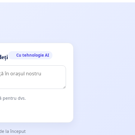
Cu tehnologie AI
deți
dă pentru dvs.
de la început