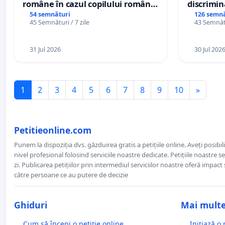
române în cazul copilului român
discrimin
Wiliam Kristian Gheorghe, aflat în
54 semnături
126 semnă
45 Semnături / 7 zile
43 Semnătu
plasament în Danemarca de 12
ani
31 Jul 2026
30 Jul 202
1
2
3
4
5
6
7
8
9
10
»
Petitieonline.com
Punem la dispoziția dvs. găzduirea gratis a petițiile online. Aveți posibili
nivel profesional folosind serviciile noastre dedicate. Petițiile noastre 
zi. Publicarea petițiilor prin intermediul serviciilor noastre oferă impact și
către persoane ce au putere de decizie
Ghiduri
Mai mult
Cum să începi o petiție online
Inițiază o 