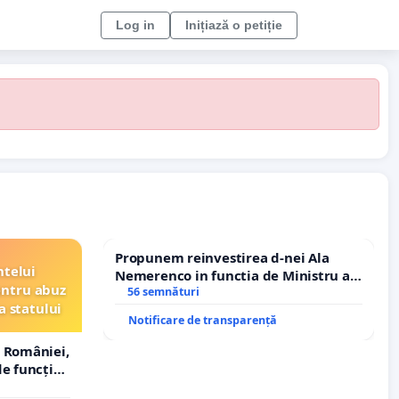
Log in
Inițiază o petiție
Propunem reinvestirea d-nei Ala
ntelui
Nemerenco in functia de Ministru al
entru abuz
Sanatatii
56 semnături
a statului
Notificare de transparență
 României,
e funcție