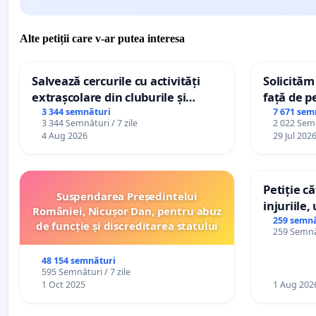
Alte petiții care v-ar putea interesa
Salvează cercurile cu activități
Solicităm
extrașcolare din cluburile și
față de p
palatele copiilor
3 344 semnături
7 671 sem
3 344 Semnături / 7 zile
2 022 Semn
4 Aug 2026
29 Jul 202
Petiție c
Suspendarea Președintelui
injuriile,
României, Nicușor Dan, pentru abuz
persoanel
259 semnă
de funcție și discreditarea statului
259 Semnăt
către util
48 154 semnături
595 Semnături / 7 zile
1 Oct 2025
1 Aug 202