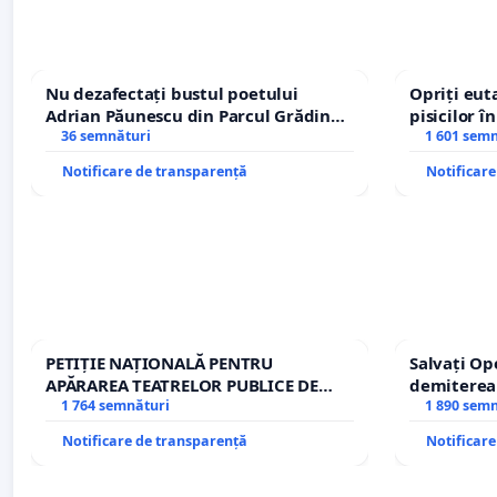
Nu dezafectați bustul poetului
Opriți euta
Adrian Păunescu din Parcul Grădina
pisicilor î
Icoanei! Stop cenzurii culturale!
36 semnături
1 601 sem
Notificare de transparență
Notificar
PETIȚIE NAȚIONALĂ PENTRU
Salvați Op
APĂRAREA TEATRELOR PUBLICE DE
demiterea
REPERTORIU DIN ROMÂNIA
1 764 semnături
Petrean Lu
1 890 sem
Notificare de transparență
Notificar