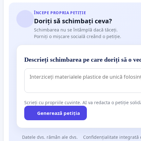
ÎNCEPE PROPRIA PETIȚIE
Doriți să schimbați ceva?
Schimbarea nu se întâmplă dacă tăceți.
Porniți o mișcare socială creând o petiție.
Descrieți schimbarea pe care doriți să o ve
Scrieți cu propriile cuvinte. AI va redacta o petiție soli
Generează petiția
Datele dvs. rămân ale dvs.
Confidențialitate integrată 