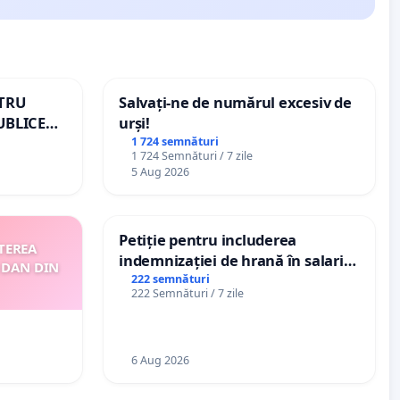
NTRU
Salvați-ne de numărul excesiv de
UBLICE
urși!
MÂNIA
1 724 semnături
1 724 Semnături / 7 zile
5 Aug 2026
Petiție pentru includerea
TEREA
indemnizației de hrană în salariul
 DAN DIN
de bază și protejarea gradațiilor
222 semnături
222 Semnături / 7 zile
de vechime pentru asistenții
personali
6 Aug 2026