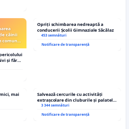
Opriți schimbarea nedreaptă a
narea
conducerii Școlii Gimnaziale Săcălaz
de câinii
453 semnături
din comuna
Notificare de transparență
pericolului
vi și fără
 mici, mai
Salvează cercurile cu activități
extrașcolare din cluburile și palatele
copiilor
3 344 semnături
Notificare de transparență