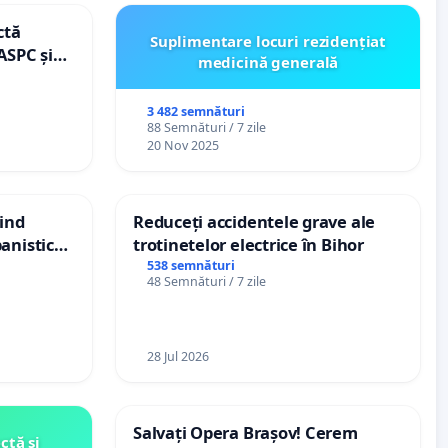
ctă
Suplimentare locuri rezidențiat
ASPC și
medicină generală
3 482 semnături
88 Semnături / 7 zile
20 Nov 2025
vind
Reduceți accidentele grave ale
anistic
trotinetelor electrice în Bihor
veni
538 semnături
48 Semnături / 7 zile
28 Jul 2026
Salvați Opera Brașov! Cerem
ctă și