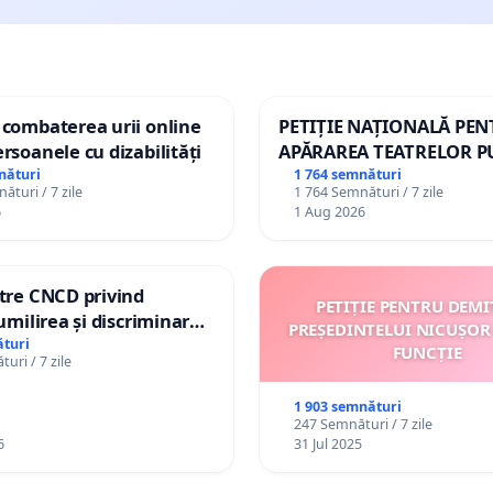
 combaterea urii online
PETIȚIE NAȚIONALĂ PE
ersoanele cu dizabilități
APĂRAREA TEATRELOR P
DE REPERTORIU DIN RO
nături
1 764 semnături
ături / 7 zile
1 764 Semnături / 7 zile
6
1 Aug 2026
ătre CNCD privind
PETIȚIE PENTRU DEMI
 umilirea și discriminarea
PREȘEDINTELUI NICUȘOR
or cu dizabilități de
turi
FUNCȚIE
uri / 7 zile
izatorul TikTok „Gorici”
1 903 semnături
247 Semnături / 7 zile
6
31 Jul 2025