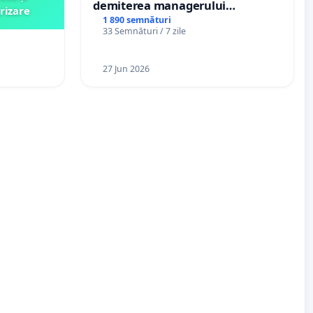
demiterea managerului
rizare
interimar, Petrean Lucian-Marius!
1 890 semnături
33 Semnături / 7 zile
27 Jun 2026