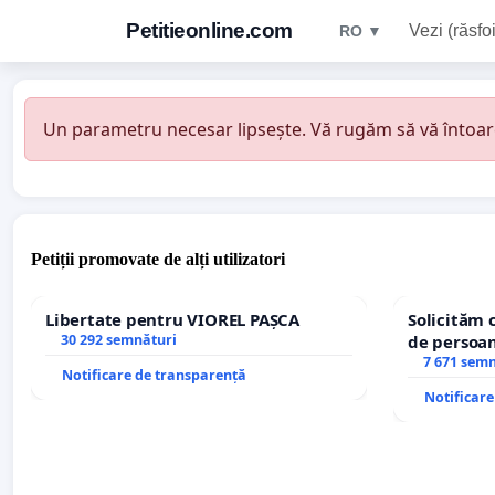
Petitieonline.com
Vezi (răsfoi
RO ▼
Un parametru necesar lipsește. Vă rugăm să vă întoarceț
Petiții promovate de alți utilizatori
Libertate pentru VIOREL PAȘCA
Solicităm 
30 292 semnături
de persoan
7 671 sem
Notificare de transparență
Notificar