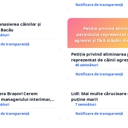
Notificare de transparență
nasierea câinilor și
Petiție privind elimi
n Bacău
pericolului reprezentat 
nături
agresivi și fără stăpân 
e de transparență
Tunari
Petiție privind eliminarea 
reprezentat de câinii agresi
stăpân din comuna Tunari
46 semnături
Notificare de transparență
era Brașov! Cerem
Lidl: Mai multe cărucioare
 managerului interimar,
puține mari!
cian-Marius!
nături
7 semnături
e de transparență
Notificare de transparență