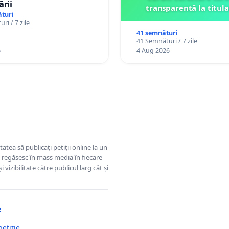
ării
transparentă la titula
turi
ri / 7 zile
41 semnături
41 Semnături / 7 zile
6
4 Aug 2026
tatea să publicați petiții online la un
se regăsesc în mass media în fiecare
 vizibilitate către publicul larg cât și
e
petiție