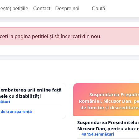
ește) petițiile
Contact
Despre noi
Caută
i la pagina petiției și să încercați din nou.
combaterea urii online față
Suspendarea Președi
ele cu dizabilități
României, Nicușor Dan, p
nături
de funcție și discreditare
e de transparență
Suspendarea Președintelui
Nicușor Dan, pentru abuz d
și discreditarea statului
48 154 semnături