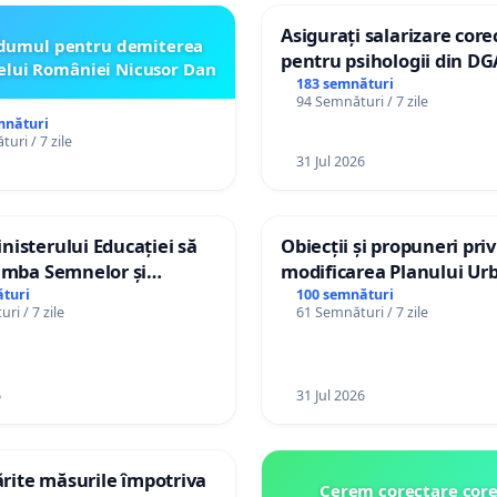
Asigurați salarizare core
dumul pentru demiterea
pentru psihologii din DG
elui României Nicusor Dan
spitale
183 semnături
94 Semnături / 7 zile
mnături
uri / 7 zile
31 Jul 2026
isterului Educației să
Obiecții și propuneri pri
imba Semnelor și
modificarea Planului Urb
Braille în școlile din
General al orașului Ialo
turi
100 semnături
ri / 7 zile
61 Semnături / 7 zile
a Moldova!
6
31 Jul 2026
tărite măsurile împotriva
Cerem corectare core