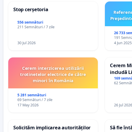
Stop cerșetoria
Referen
Preşedint
556 semnături
211 Semnături / 7 zile
26 733 se
191 Semnăt
30 Jul 2026
4 Jun 2025
Cerem Min
Cerem interzicerea utilizării
includă L
trotinetelor electrice de către
alfabetul 
169 semnă
minori în România
62 Semnătu
Republic
5 281 semnături
69 Semnături / 7 zile
17 May 2026
26 Jul 202
Solicităm implicarea autorităților
Să fie în