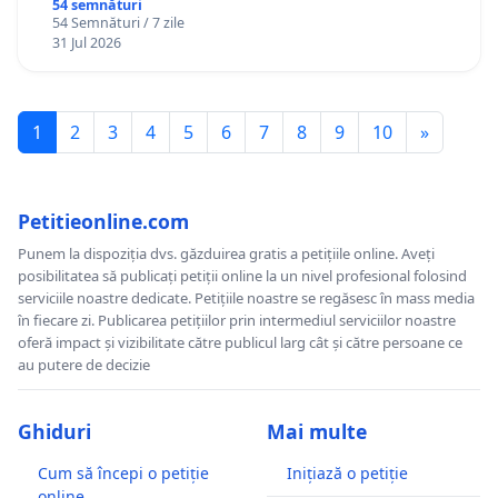
Gheorghe, aflat în plasament în Danemarca de
54 semnături
54 Semnături / 7 zile
12 ani
31 Jul 2026
1
2
3
4
5
6
7
8
9
10
»
Petitieonline.com
Punem la dispoziția dvs. găzduirea gratis a petițiile online. Aveți
posibilitatea să publicați petiții online la un nivel profesional folosind
serviciile noastre dedicate. Petițiile noastre se regăsesc în mass media
în fiecare zi. Publicarea petițiilor prin intermediul serviciilor noastre
oferă impact și vizibilitate către publicul larg cât și către persoane ce
au putere de decizie
Ghiduri
Mai multe
Cum să începi o petiție
Inițiază o petiție
online