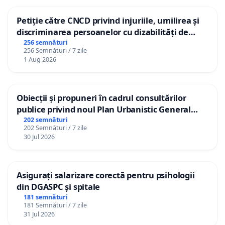
Petiție către CNCD privind injuriile, umilirea și
discriminarea persoanelor cu dizabilități de
către utilizatorul TikTok „Gorici”
256 semnături
256 Semnături / 7 zile
1 Aug 2026
Obiecții și propuneri în cadrul consultărilor
publice privind noul Plan Urbanistic General
(PUG) Ialoveni
202 semnături
202 Semnături / 7 zile
30 Jul 2026
Asigurați salarizare corectă pentru psihologii
din DGASPC și spitale
181 semnături
181 Semnături / 7 zile
31 Jul 2026