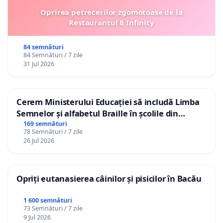
Oprirea petrecerilor zgomotoase de la
Restaurantul 8 Infinity
84 semnături
84 Semnături / 7 zile
31 Jul 2026
Cerem Ministerului Educației să includă Limba
Semnelor și alfabetul Braille în școlile din
Republica Moldova!
169 semnături
78 Semnături / 7 zile
26 Jul 2026
Opriți eutanasierea câinilor și pisicilor în Bacău
1 600 semnături
73 Semnături / 7 zile
9 Jul 2026