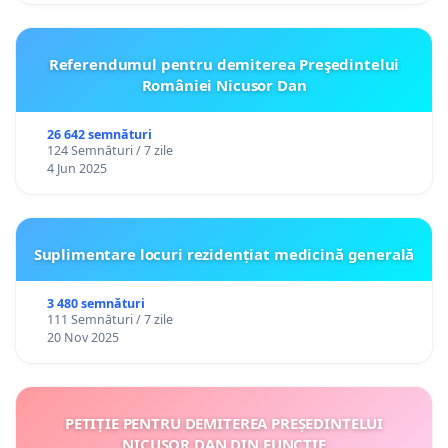
Referendumul pentru demiterea Preşedintelui
României Nicusor Dan
26 642 semnături
124 Semnături / 7 zile
4 Jun 2025
Suplimentare locuri rezidențiat medicină generală
3 480 semnături
111 Semnături / 7 zile
20 Nov 2025
PETIȚIE PENTRU DEMITEREA PREȘEDINTELUI
NICUȘOR DAN DIN FUNCȚIE