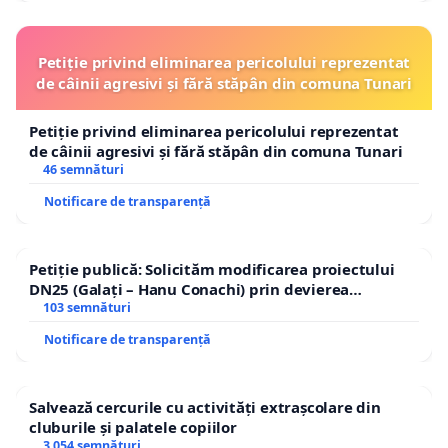
Petiție privind eliminarea pericolului reprezentat
de câinii agresivi și fără stăpân din comuna Tunari
Petiție privind eliminarea pericolului reprezentat
de câinii agresivi și fără stăpân din comuna Tunari
46 semnături
Notificare de transparență
Petiție publică: Solicităm modificarea proiectului
DN25 (Galați – Hanu Conachi) prin devierea
traseului în afara localităților!
103 semnături
Notificare de transparență
Salvează cercurile cu activități extrașcolare din
cluburile și palatele copiilor
3 054 semnături