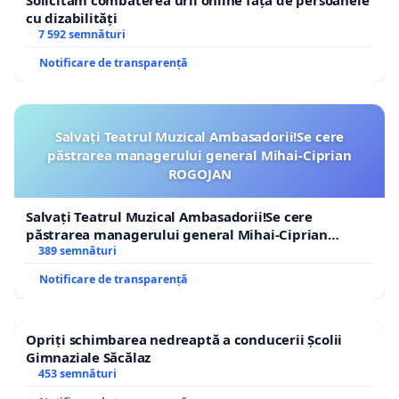
Solicităm combaterea urii online față de persoanele
cu dizabilități
7 592 semnături
Notificare de transparență
Salvați Teatrul Muzical Ambasadorii!Se cere
păstrarea managerului general Mihai-Ciprian
ROGOJAN
Salvați Teatrul Muzical Ambasadorii!Se cere
păstrarea managerului general Mihai-Ciprian
ROGOJAN
389 semnături
Notificare de transparență
Opriți schimbarea nedreaptă a conducerii Școlii
Gimnaziale Săcălaz
453 semnături