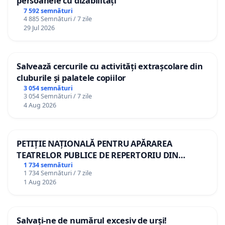
persoanele cu dizabilități
7 592 semnături
4 885 Semnături / 7 zile
29 Jul 2026
Salvează cercurile cu activități extrașcolare din
cluburile și palatele copiilor
3 054 semnături
3 054 Semnături / 7 zile
4 Aug 2026
PETIȚIE NAȚIONALĂ PENTRU APĂRAREA
TEATRELOR PUBLICE DE REPERTORIU DIN
ROMÂNIA
1 734 semnături
1 734 Semnături / 7 zile
1 Aug 2026
Salvați-ne de numărul excesiv de urși!