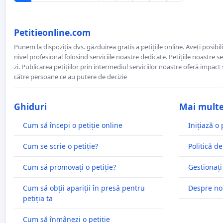
Petitieonline.com
Punem la dispoziția dvs. găzduirea gratis a petițiile online. Aveți posibili
nivel profesional folosind serviciile noastre dedicate. Petițiile noastre 
zi. Publicarea petițiilor prin intermediul serviciilor noastre oferă impact și
către persoane ce au putere de decizie
Ghiduri
Mai mult
Cum să începi o petiție online
Inițiază o 
Cum se scrie o petiție?
Politică de
Cum să promovați o petiție?
Gestionați
Cum să obții apariții în presă pentru
Despre no
petiția ta
Cum să înmânezi o petiție