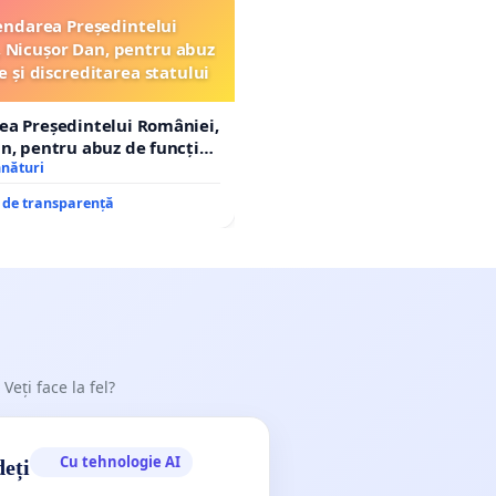
ndarea Președintelui
 Nicușor Dan, pentru abuz
e și discreditarea statului
ea Președintelui României,
n, pentru abuz de funcție
tarea statului
mnături
e de transparență
 Veți face la fel?
Cu tehnologie AI
deți