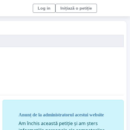
Log in
Inițiază o petiție
Anunț de la administratorul acestui website
Am închis această petiție și am șters