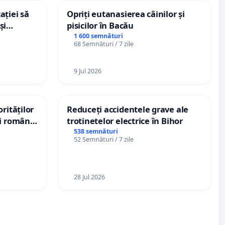
ației să
Opriți eutanasierea câinilor și
și
pisicilor în Bacău
e din
1 600 semnături
68 Semnături / 7 zile
9 Jul 2026
rităților
Reduceți accidentele grave ale
ui român
trotinetelor electrice în Bihor
, aflat în
538 semnături
52 Semnături / 7 zile
 de 12
28 Jul 2026