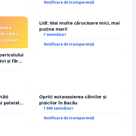
Notificare de transparență
Lidl: Mai multe cărucioare mici, mai
narea
puține mari!
de câinii
7 semnături
din comuna
Notificare de transparență
pericolului
vi și fără
tăți
Opriți eutanasierea câinilor și
și palatele
pisicilor în Bacău
1 600 semnături
Notificare de transparență