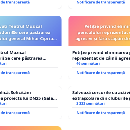
e de transparență
Notificare de transparență
vați Teatrul Muzical
Petiție privind elimi
dorii!Se cere păstrarea
pericolului reprezentat 
ui general Mihai-Ciprian
agresivi și fără stăpân 
ROGOJAN
Tunari
atrul Muzical
Petiție privind eliminarea 
i!Se cere păstrarea
reprezentat de câinii agresi
ui general Mihai-Ciprian
turi
stăpân din comuna Tunari
46 semnături
e de transparență
Notificare de transparență
lică: Solicităm
Salvează cercurile cu activi
a proiectului DN25 (Galați
extrașcolare din cluburile 
achi) prin devierea
turi
copiilor
3 222 semnături
n afara localităților!
e de transparență
Notificare de transparență