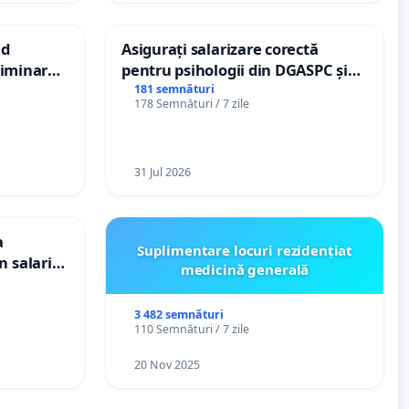
nd
Asigurați salarizare corectă
criminarea
pentru psihologii din DGASPC și
ți de
spitale
181 semnături
178 Semnături / 7 zile
„Gorici”
31 Jul 2026
a
Suplimentare locuri rezidențiat
n salariul
medicină generală
dațiilor
nții
3 482 semnături
110 Semnături / 7 zile
20 Nov 2025