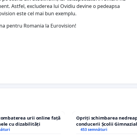
ment. Astfel, excluderea lui Ovidiu devine o pedeapsa
urovision este cel mai bun exemplu.
una pentru Romania la Eurovision!
combaterea urii online față
Opriți schimbarea nedreap
ele cu dizabilități
conducerii Școlii Gimnazia
nături
453 semnături