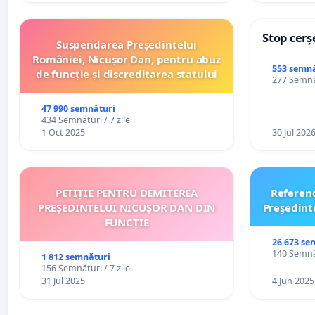
Stop cerș
Suspendarea Președintelui
României, Nicușor Dan, pentru abuz
553 semnă
de funcție și discreditarea statului
277 Semnăt
47 990 semnături
434 Semnături / 7 zile
1 Oct 2025
30 Jul 202
PETIȚIE PENTRU DEMITEREA
Referen
PREȘEDINTELUI NICUȘOR DAN DIN
Preşedint
FUNCȚIE
26 673 se
140 Semnăt
1 812 semnături
156 Semnături / 7 zile
31 Jul 2025
4 Jun 2025