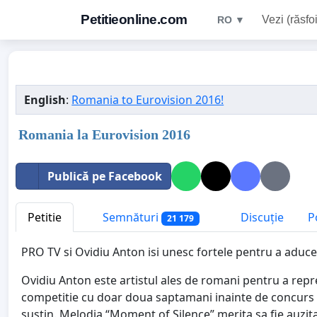
Petitieonline.com
Vezi (răsfoi
RO ▼
English
:
Romania to Eurovision 2016!
Romania la Eurovision 2016
Publică pe Facebook
Petitie
Semnături
Discuție
P
21 179
PRO TV si Ovidiu Anton isi unesc fortele pentru a aduc
Ovidiu Anton este artistul ales de romani pentru a rep
competitie cu doar doua saptamani inainte de concurs e
sustin. Melodia “Moment of Silence” merita sa fie auzit