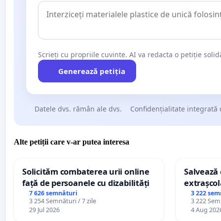
Scrieți cu propriile cuvinte. AI va redacta o petiție soli
Generează petiția
Datele dvs. rămân ale dvs.
Confidențialitate integrată 
Alte petiții care v-ar putea interesa
Solicităm combaterea urii online
Salvează c
față de persoanele cu dizabilități
extrașcol
palatele c
7 626 semnături
3 222 sem
3 254 Semnături / 7 zile
3 222 Semn
29 Jul 2026
4 Aug 202