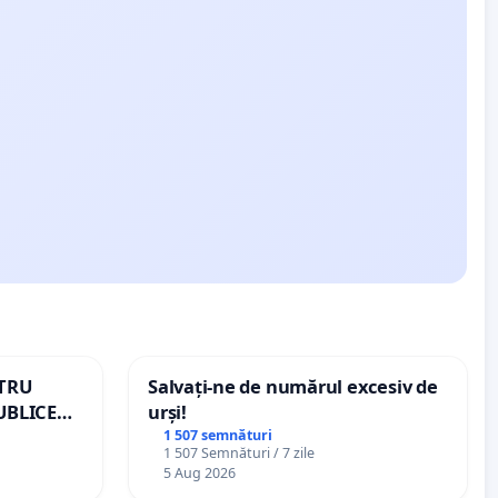
NTRU
Salvați-ne de numărul excesiv de
UBLICE
urși!
MÂNIA
1 507 semnături
1 507 Semnături / 7 zile
5 Aug 2026