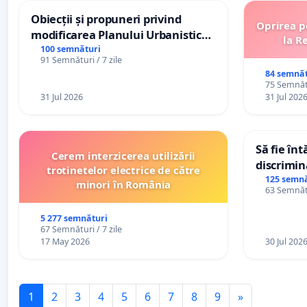
Obiecții și propuneri privind
Oprirea p
modificarea Planului Urbanistic
la R
General al orașului Ialoveni
100 semnături
91 Semnături / 7 zile
84 semnăt
75 Semnătu
31 Jul 2026
31 Jul 202
Să fie în
Cerem interzicerea utilizării
discrimin
trotinetelor electrice de către
125 semnă
minori în România
63 Semnătu
5 277 semnături
67 Semnături / 7 zile
17 May 2026
30 Jul 202
1
2
3
4
5
6
7
8
9
»