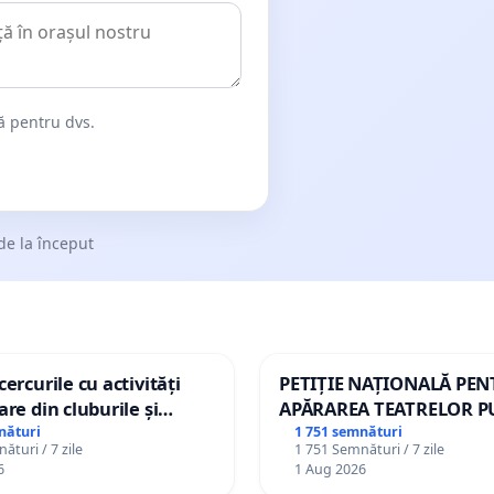
dă pentru dvs.
de la început
ercurile cu activități
PETIȚIE NAȚIONALĂ PE
are din cluburile și
APĂRAREA TEATRELOR P
opiilor
DE REPERTORIU DIN RO
nături
1 751 semnături
ături / 7 zile
1 751 Semnături / 7 zile
6
1 Aug 2026