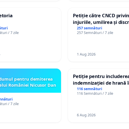
etoria
Petiție către CNCD privi
injuriile, umilirea și dis
persoanelor cu dizabilită
turi
257 semnături
uri / 7 zile
257 Semnături / 7 zile
către utilizatorul TikTok 
6
1 Aug 2026
Petiție pentru includere
dumul pentru demiterea
indemnizației de hrană î
elui României Nicusor Dan
de bază și protejarea gra
116 semnături
116 Semnături / 7 zile
de vechime pentru asiste
mnături
personali
uri / 7 zile
6 Aug 2026