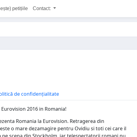
ește) petițiile
Contact:
olitică de confidențialitate
e Eurovision 2016 in Romania!
rezenta Romania la Eurovision. Retragerea din
ste o mare dezamagire pentru Ovidiu si toti cei care il
a pe scena din Stockholm, iar telespectatorii romani nu