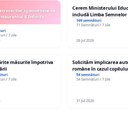
Cerem Ministerului Educ
etrecerilor zgomotoase de
includă Limba Semnelor 
estaurantul 8 Infinity
alfabetul Braille în școlil
169 semnături
71 Semnături / 7 zile
Republica Moldova!
uri
ri / 7 zile
6
26 Jul 2026
tărite măsurile împotriva
Solicităm implicarea auto
ării
române în cazul copilul
Wiliam Kristian Gheorghe
turi
54 semnături
ri / 7 zile
54 Semnături / 7 zile
plasament în Danemarca
ani
6
31 Jul 2026