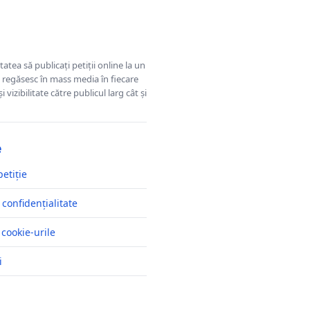
tatea să publicați petiții online la un
se regăsesc în mass media în fiecare
 vizibilitate către publicul larg cât și
e
petiție
 confidențialitate
 cookie-urile
i