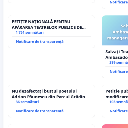
Notificar
PETIȚIE NAȚIONALĂ PENTRU
Sal
APĂRAREA TEATRELOR PUBLICE DE
Ambasa
REPERTORIU DIN ROMÂNIA
1 751 semnături
managerul
Notificare de transparență
Salvați Te
Ambasadori
managerul
389 semnă
ROGOJAN
Notificar
Nu dezafectați bustul poetului
Petiție pub
Adrian Păunescu din Parcul Grădina
modificare
Icoanei! Stop cenzurii culturale!
36 semnături
– Hanu Con
103 semnă
traseului î
Notificare de transparență
Notificar