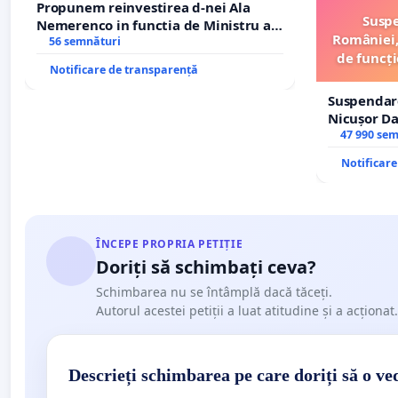
Propunem reinvestirea d-nei Ala
Suspe
Nemerenco in functia de Ministru al
României,
Sanatatii
56 semnături
de funcți
Notificare de transparență
Suspendar
Nicușor Da
și discredi
47 990 se
Notificar
ÎNCEPE PROPRIA PETIȚIE
Doriți să schimbați ceva?
Schimbarea nu se întâmplă dacă tăceți.
Autorul acestei petiții a luat atitudine și a acționat.
Descrieți schimbarea pe care doriți să o ve