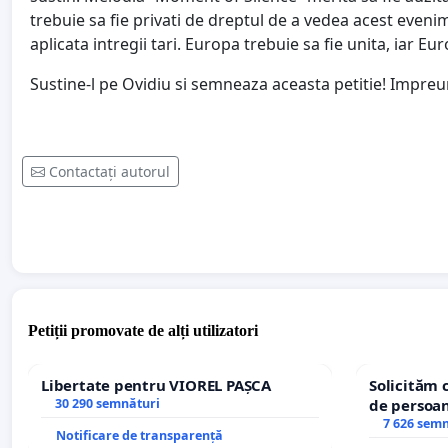
trebuie sa fie privati de dreptul de a vedea acest eveni
aplicata intregii tari. Europa trebuie sa fie unita, iar E
Sustine-l pe Ovidiu si semneaza aceasta petitie! Impre
Contactați autorul
Petiții promovate de alți utilizatori
Libertate pentru VIOREL PAȘCA
Solicităm 
30 290 semnături
de persoan
7 626 sem
Notificare de transparență