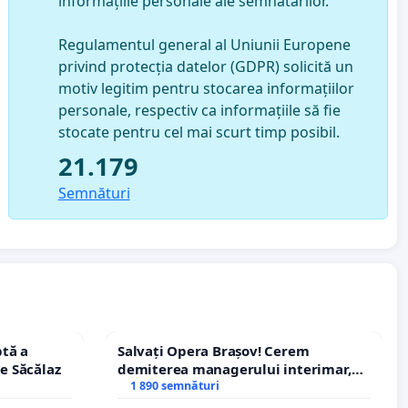
informațiile personale ale semnatarilor.
Regulamentul general al Uniunii Europene
privind protecția datelor (GDPR) solicită un
motiv legitim pentru stocarea informațiilor
personale, respectiv ca informațiile să fie
stocate pentru cel mai scurt timp posibil.
21.179
Semnături
tă a
Salvați Opera Brașov! Cerem
le Săcălaz
demiterea managerului interimar,
Petrean Lucian-Marius!
1 890 semnături